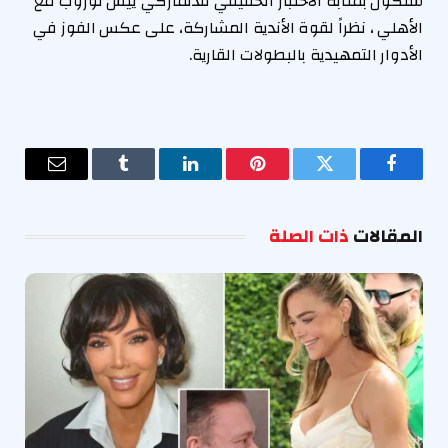
ستكون بمثابة الاختبار الحقيقي للدنماركي ييس توروب مع
الأهلي ، نظراً لقوة الأندية المشاركة، على عكس الفوز في
الأدوار التمهيدية بالبطولات القارية.
فيسبوك
تويتر
بينتيريست
لينكدإن
Tumblr
البريد
الإلكترو
المقالات
ذات الصلة