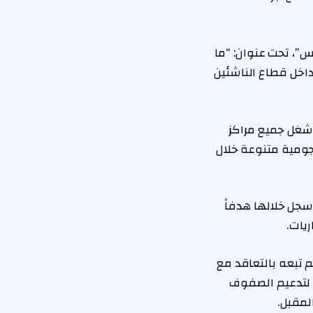
، تحت عنوان: “ما
 عاماً بدأ مسيرته الكروية داخل قطاع الناشئين
 شغل جميع مراكز
هجومية متنوعة خلال
ف البطولات، سجل خلالها هدفاً
م تبعه بالتعاقد مع
” لتدعيم الصفوف
لمقبل.