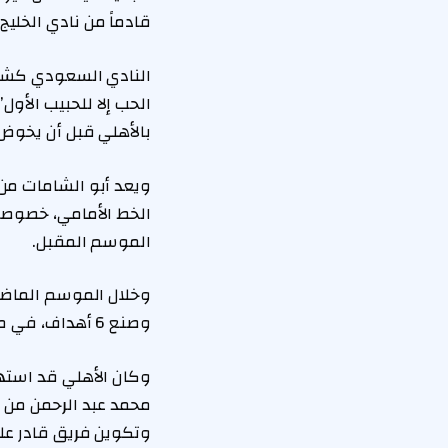
قادماً من نادي الخليج
النادي السعودي كشف
بالأهلي قبل أن يخوض ت
ويعد أبو الشامات من
الخط الأمامي، خصوصاً
الموسم المقبل.
وصنع 6 أهداف، في مؤشر على تطوره الهجومي وقدرته على صناعة الفارق في المباريات.
وكان الأهلي قد استهل
محمد عبد الرحمن من ا
وتكوين فريق قادر عل