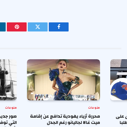
فيسبوك
تويتر
بينتيريس
منوعات
منوعات
 على
محررة أزياء يهودية تدافع عن إقامة
صور جديد
لبا
ميت غالا لجاليانو رغم الجدل
التي توف