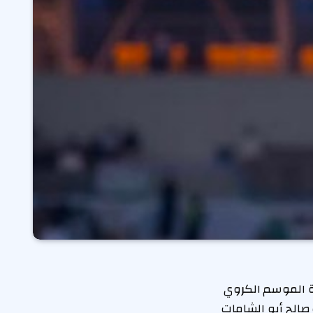
قة الموسم الكروي
 صالح أبو الشامات