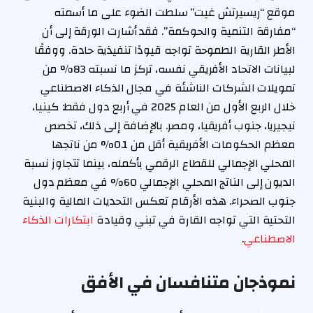
موقع “ريسيرتش غيت” سلطت الضوء على ما أسمته
“مفارقة التنمية والحوكمة”. فقد أشارت الورقة إلى أن
الأطر القارية الطموحة تواجه قيودًا تنفيذية حادة. ووفقًا
لبيانات الاتحاد الأفريقي نفسه، تركز ما نسبته 83% من
تمويلات الشركات الناشئة في مجال الذكاء الاصطناعي
خلال الربع الأول من العام 2025 في أربع دول فقط: كينيا،
نيجيريا، جنوب أفريقيا، ومصر. بالإضافة إلى ذلك، تخصص
معظم الحكومات الأفريقية أقل من 0.1% من ناتجها
المحلي الإجمالي للقطاع الرقمي بأكمله، بينما تتجاوز نسبة
الديون إلى الناتج المحلي الإجمالي 60% في معظم دول
جنوب الصحراء. هذه الأرقام تعكس التحديات المالية والبنية
التحتية التي تواجه القارة في تبني وقيادة
ابتكارات الذكاء
الاصطناعي
.
نموذجان متنافسان في الأفق