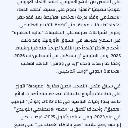
على النقيض من النهج الأفريقي، اعتمد الاتحاد الأوروبي
نموذجًا تنظيميًا “أفقيًا” يقوم على تصنيف أنظمة الذكاء
الاصطناعي وفقًا لدرجة المخاطر المرتبطة بها. فقد حظر
الاتحاد تطبيقات معينة، مثل أنظمة التقييم الاجتماعي،
وفرض اشتراطات صارمة على التطبيقات “عالية الخطورة”
قبل السماح بطرحها في السوق الأوروبية. وقد دخلت
الأحكام الأكثر تشدداً حيز التنفيذ تدريجياً منذ فبراير/شباط
2025، ومن المتوقع أن تستكمل في أغسطس/آب 2026،
وفقًا لما رصدته وحدة “إيه آي ووتش” التابعة لمكتب
المحاماة الدولي “وايت آند كيس”.
في سياق متصل، انتهجت الصين مقاربة “عمودية” تتوزع
على قطاعات وأنواع تطبيقات محددة. فقد أصدرت لوائح
خاصة بخوارزميات التوصية في عام 2022، ولوائح “التركيب
العميق”، وأحكامًا تتعلق بـ “الذكاء الاصطناعي التوليدي”
في عام 2023. وفي سبتمبر/أيلول 2025، فرضت بكين
إلزامية وضع علامة “صنع بالذكاء الاصطناعي” على جميع