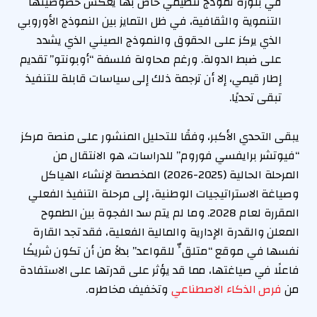
في بلورة نموذج تنظيمي خاص بها يعكس خصوصيتها
التنموية والثقافية، في ظل التمايز بين النموذج الأوروبي
الذي يركز على الحقوق والنموذج الصيني الذي يشدد
على ضبط الدولة. ورغم محاولة فلسفة “أوبونتو” تقديم
إطار قيمي، إلا أن ترجمة ذلك إلى سياسات قابلة للتنفيذ
تبقى تحديًا.
يبقى التحدي الأكبر، وفقًا للتحليل المنشور على منصة مركز
“فيوتشر برايفسي فوروم” للدراسات، هو الانتقال من
المرحلة الحالية (2025-2026) المخصصة لإنشاء الهياكل
وصياغة الاستراتيجيات الوطنية، إلى مرحلة التنفيذ الفعلي
المقررة لعام 2028. وما لم يتم سد الفجوة بين الطموح
المعلن والقدرة الإدارية والمالية الفعلية، فقد تجد القارة
نفسها في موقع “متلقٍّ للقواعد” بدلاً من أن تكون شريكًا
فاعلًا في صياغتها، مما قد يؤثر على قدرتها على الاستفادة
من
فرص الذكاء الاصطناعي
وتخفيف مخاطره.