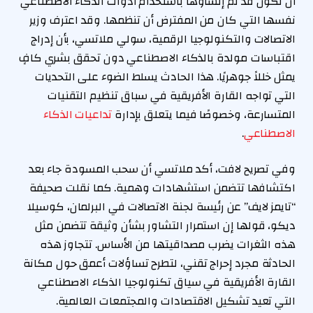
أن تكون قد تم إنشاؤها باستخدام أدوات الذكاء الاصطناعي
e
نفسها التي كان من المفترض أن تنظمها. وقد اعترف وزير
d
الاتصالات والتكنولوجيا الرقمية، سولي ملاتسي، بأن إدراج
O
اقتباسات مولدة بالذكاء الاصطناعي دون تحقق بشري كافٍ
n
يمثل خللاً جوهريًا. هذا الحادث يسلط الضوء على التحديات
2
التي تواجه القارة الأفريقية في سباق تنظيم التقنيات
9
المتسارعة، وخصوصًا فيما يتعلق بإدارة
تداعيات الذكاء
/
الاصطناعي
.
4
/
وفي تصريح لافت، أكد ملاتسي أن سحب المسودة جاء بعد
2
اكتشافها تتضمن استشهادات وهمية. كما نقلت صحيفة
0
“تايمز لايف” عن رئيسة لجنة الاتصالات في البرلمان، كوسيلا
2
ديكو، قولها إن استمرار التشاور بشأن وثيقة تتضمن مثل
6
هذه الثغرات يضرب مصداقيتها من الأساس. تتجاوز هذه
الحادثة مجرد إحراج تقني، لتطرح تساؤلات أعمق حول مكانة
القارة الأفريقية في سياق تكنولوجيا الذكاء الاصطناعي
التي تعيد تشكيل الاقتصادات والمجتمعات العالمية.