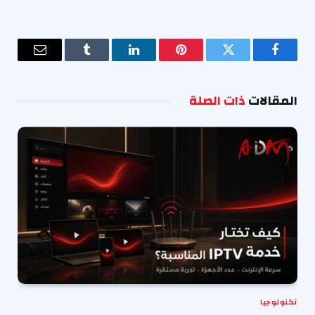
فيسبوك
تويتر
بينتيريست
لينكدإن
Tumblr
البريد
الإلكترو
المقالات
ذات الصلة
تكنولوجيا