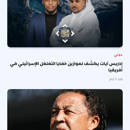
دولي
إدريس آيات يكشف لموازين خفايا التغلغل الإسرائيلي في
أفريقيا
منذ 5 أيام