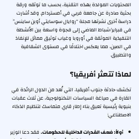
المحتويات المولدة بهذه التقنية، بحسب ما توثقه ورقة
بحثية صادرة عن جامعة فريي في أمستردام. وقد أشارت
دراسة أخرى نشرتها مجلة “روايال سوسايتي أوبن ساينس”
في فبراير/شباط الماضي إلى فجوة واسعة بين الأنشطة
التنفيذية الموثقة في أوروبا وغياب توثيق مماثل للإنفاذ
في الصين، مما يعكس اختلافًا في مستوى الشفافية
والتطبيق.
لماذا تتعثر أفريقيا؟
تكشف حادثة جنوب أفريقيا، التي تُعد من الدول الرائدة في
القارة في صياغة السياسات التكنولوجية، عن ثلاث عقبات
بنيوية رئيسية تعيق بناء إطار قاري متماسك لتنظيم الذكاء
الاصطناعي:
أولاً: ضعف القدرات الداخلية للحكومات.
فقد دعا الوزير