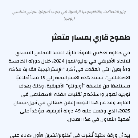
وزير الاتصالات والتكنولوجيا الرقمية في جنوب أفريقيا سولي ملاتسي
(رويترز)
طموح قاري بمسار متعثر
في خطوة تعكس طموحًا قاريًا، اعتمد المجلس التنفيذي
للاتحاد الأفريقي في يوليو/تموز 2024، خلال دورته الخامسة
والأربعين التي انعقدت في أكرا، “الإستراتيجية القارية للذكاء
الاصطناعي”. تستند هذه الاستراتيجية إلى 15 مبدأ أخلاقيًا
مستلهمًا من فلسفة “أوبونتو” الأفريقية، وذلك بهدف
توجيه تطوير واستخدام تقنيات الذكاء الاصطناعي في
القارة. وقد عزز هذا التوجه إعلان كيغالي في أبريل/نيسان
2025، الذي وقعت عليه 49 دولة أفريقية، مؤكداً على
أهمية التعاون في هذا المجال.
بيد أن ورقة بحثية نُشرت في أكتوبر/تشرين الأول 2025 على