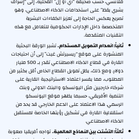
ملاتسي، حسب صحيفة “آي أو إل” المحلية، إلى “إشراف
بشري يقظ” على استخدامات الذكاء الاصطناعي، وهو
تصريح يعكس الحاجة إلى تعزيز الكفاءات البشرية
المتخصصة داخل الإدارات الحكومية للتعامل مع هذه
التقنيات المتقدمة.
ثانياً: انعدام التمويل المستدام.
تشير الورقة البحثية
المنشورة على موقع “ريسيرتش غيت” إلى أن احتياجات
القارة في قطاع الذكاء الاصطناعي تقدر بـ 500 مليار
دولار. ومع ذلك، يظل تمويل القطاع الخاص أقل بكثير من
المطلوب، مما يفسر اعتماد الاستراتيجية القارية على
شركاء خارجيين مثل اليونسكو والبنك الدولي وبنك
التنمية الأفريقي، حسبما يظهر موقع اليونسكو
الرسمي. هذا الاعتماد على الدعم الخارجي قد يحد من
استقلالية القارة في تشكيل رؤيتها الخاصة لمستقبل
الذكاء الاصطناعي.
ثالثاً: التشتت بين النماذج العالمية.
تواجه أفريقيا صعوبة