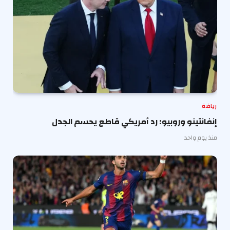
رياضة
إنفانتينو وروبيو: رد أمريكي قاطع يحسم الجدل
منذ يوم واحد