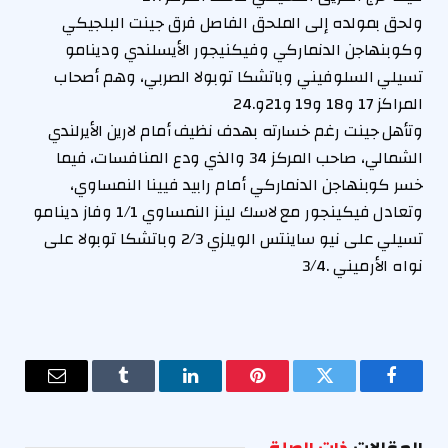
ولحق بمولده إلى الملحق الفاصل فرق جينت البلجيكي
وكوبنهاجن الدنماركي وفيكنيجور الأيسلندي ودينامو
تسيلي السلوفيني وباتشكا توبولا الصربي، وهم أصحاب
المراكز 17 و18 و19 و21و.24
وتأهل جينت رغم خسارته بهدف نظيف أمام لارين الأيرلندي
الشمالي، صاحب المركز 34 والذي ودع المنافسات، فيما
خسر كوبنهاجن الدنماركي أمام رابيد فيينا النمساوي،
وتعادل فيكينجور مع لاسك لينز النمساوي 1/1 وفاز دينامو
تسيلي على نيو ساينتس الويلزي 2/3 وباتشكا توبولا على
نواه الأرميني .3/4
فيسبوك
تويتر
بينتيريست
لينكدإن
Tumblr
البريد
الإلكترو