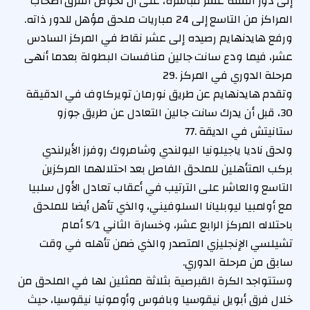
إلى دور الستة عشر مباشرة، على أن تخوض الفرق أصحاب
المراكز من التاسع إلى 24 مباريات ملحق مؤهل للدور ذاته.
ورفع هايدنهايم رصيده إلى عشر نقاط في المركز السادس
عشر، فيما ودع سانت جالين منافسات البطولة بعدما أنهى
مرحلة الدوري في المركز .29
وتقدم هايدنهايم عن طريق نورمان تويركاوف في الدقيقة
30، قبل أن يدرك سانت جالين التعادل عن طريق جوزو
ستانيتش في الديقة .77
ولحق ناديا ياجيلونيا البولندي وشامروك روفرز الأيرلندي
بركب المتأهلين للملحق الفاصل بعد احتلالهما المركزين
التاسع والعاشر على الترتيب في أعقاب تعادل الأول سلبيا
مع أولمبيا ليوبليانا السلوفيني، والذي تأهل أيضا للملحق
باحتلاله المركز الرابع عشر، وخسارة الثاني 5/1 أمام
تشيلسي الإنجليزي المتصدر والذي ضمن تأهله في وقت
سابق من مرحلة الدوري.
وستتواجد الكرة القبرصية بثلاثة ممثلين لها في الملحق من
خلال فرق أبويل نيقوسيا وبافوس وأومونيا نيقوسيا، حيث