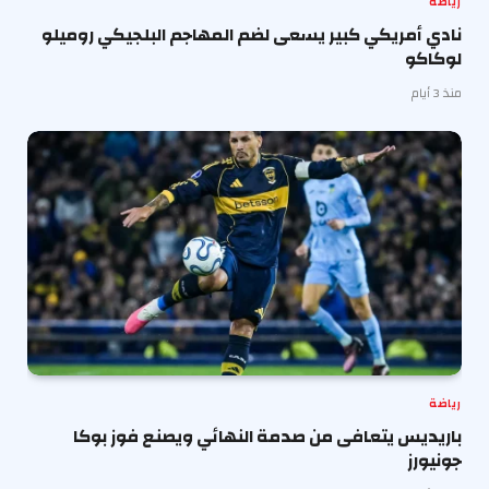
رياضة
نادي أمريكي كبير يسعى لضم المهاجم البلجيكي روميلو
لوكاكو
منذ 3 أيام
رياضة
باريديس يتعافى من صدمة النهائي ويصنع فوز بوكا
جونيورز