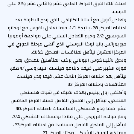
احتلت تلك الفرق المراكز الحادي عشر والثاني عشر و22 على
الترتيب.
وتعادل أبويل مع أستانا الكازاخي، الذي ودع البطولة بعد
احتلاله المركز 28، بنتيجة 1/1، فيما تعادل بافوس مع لوجانو
السويسري 2/2 وخيم التعادل السلبي على مواجهة أومونيا
مع بوراتس بانيا لوكا البوسني الذي أنهى مرحلة الدوري في
المركز العشرين ليتأهل لمنافسات الملحق كذلك.
ولحق بانثيناكوس اليوناني بركب المتأهلين للملحق، بعد
فوزه الكبير على ضيفه دينامو مينسك البيلاروسي /4صفر،
ليتأهل بعد احتلاله المركز الثالث عشر، فيما ودع مينسك
المنافسات باحتلاله المركز .33
وأكتفى ريال بيتيس بهدف نظيف في شباك هلسنكي
الفنلندي، ليتأهل إلى الملحق الفاصل محتلا المركز الخامس
عشر، فيما ودع هلسنكي المنافسات باحتلاله المركز .30
وفاز مولده النرويجي على ملادا بوليسلاف التشيكي 3/4،
ليتأهل إلى الملحق الفاصل مستفيدا من احتلاله المركز23،
فيما خرج الفريق التشيكي محتلا المركز .27