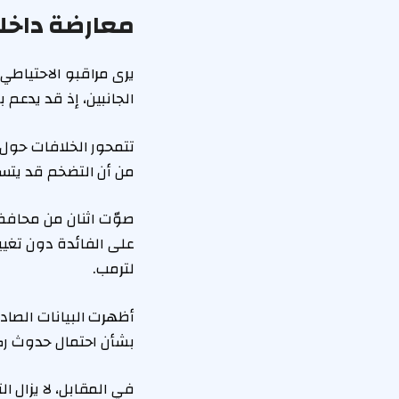
معارضة داخلي
يرى مراقبو الاحتياطي
الجانبين، إذ قد يدعم
تتمحور الخلافات حول 
من أن التضخم قد يتسا
صوّت اثنان من محافظي
على الفائدة دون تغيي
لترمب.
أظهرت البيانات الصادر
بشأن احتمال حدوث رك
في المقابل، لا يزال 