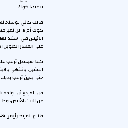
تنفيها كوك.
قالت كاثي بوستجانسيت
كوك أم لا، لن تغير م
على المسار الطويل الأ
كما سيحصل ترمب على ف
المقبل. وتنتهي ولاية
حتى يعين ترمب بديلاً.
من المرجح أن يواجه ب
عن البيت الأبيض، وذل
طالع المزيد:
رئيس الا