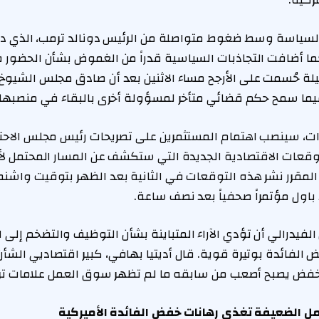
ركية.
السياسة وسط ضغوط متواصلة من الرئيس دونالد ترمب، الذي د
كما أضافت التجاذبات السياسية قدراً من الغموض بشأن الحضور 
كيلة حُسمت على الأرجح مساء الاثنين بعد أن صادق مجلس الشيو
فيما سمح حكم قضائي متأخر لمسؤولة أخرى بالبقاء في منصبها م
دات، سينصب اهتمام المستثمرين على تصريحات رئيس مجلس الاحت
توقعات الاقتصادية الجديدة التي ستكشف عن المسار المحتمل لأ
المقرر نشر هذه التوقعات في الثانية بعد الظهر بتوقيت واشنطن
 باول مؤتمراً صحفياً بعد نصف ساعة.
فيدرالي أن تؤدي الآراء المتباينة بشأن التوظيف والتضخم إلى 
لفائدة بوتيرة قوية. قال أديتيا بهافي، كبير اقتصاديي الشأن
 خفض يصبح أصعب من سابقه ما لم تظهر سوق العمل علامات تر
 الضعيفة تغذي رهانات خفض الفائدة الأميركية