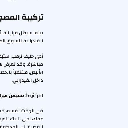
تركيبة المصو
بينما سيظل قرار الفا
الفيدرالية للسوق الم
أدى حليف ترمب، ستيفن 
مباشرة. وقد تعرض لا
الأبيض، مكتفياً بالح
داخل الفيدرالي.
اقرأ أيضاً:
ستيفن ميرا
في الوقت نفسه، قضت
عملها في البنك المرك
القضية إلى المحكمة ا