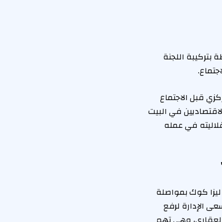
 بتركيبة اللجنة
جتماع.
كزي قبل الاجتماع
اقتصاديين في البيت
قلاليته في عمله
يزا كوك بمواصلة
عى الإدارة لرفع
 العقاري، وهي تهم