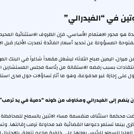
تين في “الفيدرالي”
ئدة هو محور الاهتمام الأساسي، فإن الظروف الاستثنائية المحيطة
فتوحة المسؤولة عن تحديد أسعار الفائدة تصدرت الأخبار قبل الا
ميران، اليمين صباح الثلاثاء ليشغل مقعداً شاغراً في البنك المر
نتقادات بسبب رفضه الاستقالة من رئاسة مجلس المستشارين ال
صول على إجازة غير مدفوعة، وهو ما أثار تساؤلات حول مدى است
ن ينضم إلى الفيدرالي ومخاوف من كونه “دمية في يد ترمب”
 محكمة استئناف منقسمة مساء الاثنين بالسماح للمحافظة ل
زي بينما تستمر دعواها القضائية ضد محاولة ترمب إقالتها. وتس
لعليا للسماح للرئيس بعزلها على خلفية مزاعم تتعلق بالاحتيال