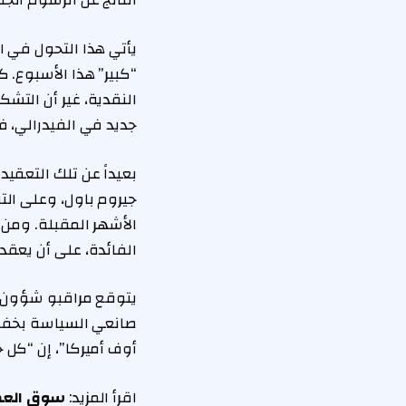
الناتج عن الرسوم الجم
يأتي هذا التحول في 
“كبير” هذا الأسبوع. 
النقدية، غير أن التش
جديد في الفيدرالي، 
بعيداً عن تلك التعقي
جيروم باول، وعلى ال
الأشهر المقبلة. ومن 
الفائدة، على أن يعقد
يتوقع مراقبو شؤون ال
صانعي السياسة بخفض ا
أوف أميركا”، إن “كل
اقرأ المزيد:
سوق العمل