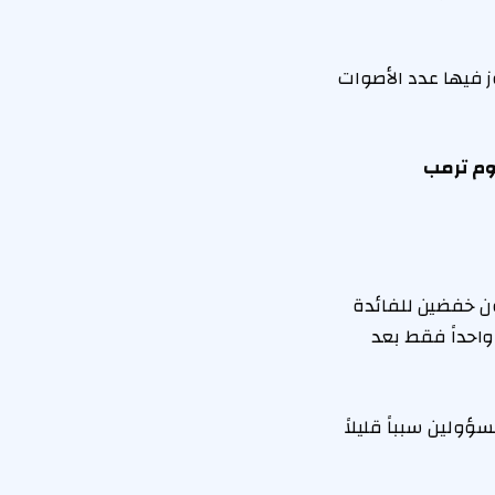
لين على القرار، فسيكون ذلك أول مرة منذ سبتمبر 2019 يتجاوز فيها عدد الأصوات
سوم ترمب
ن خفضين للفائدة
واحداً فقط بعد
ولين سبباً قليلاً