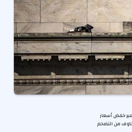
عبر خفض أسعار
خاوف من التضخم