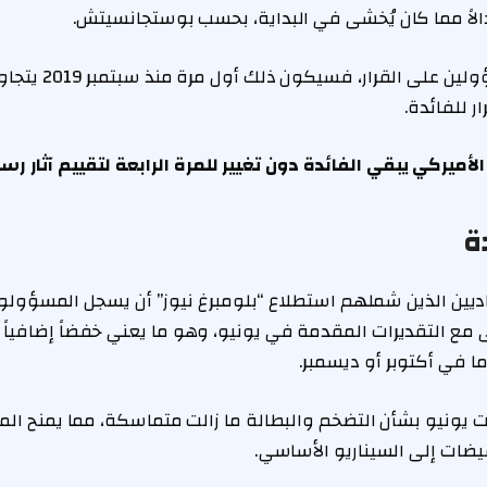
تدالاً مما كان يُخشى في البداية، بحسب بوستجانسيتش.
وإذا اعترض ثلاثة مسؤو
ر للفائدة.
الأميركي يبقي الفائدة دون تغيير للمرة الرابعة لتقييم آثار ر
ة
يين الذين شملهم استطلاع “بلومبرغ نيوز” أن يسجل المسؤولو
ى مع التقديرات المقدمة في يونيو، وهو ما يعني خفضاً إضافياً 
ما في أكتوبر أو ديسمبر.
يونيو بشأن التضخم والبطالة ما زالت متماسكة، مما يمنح المسؤ
يضات إلى السيناريو الأساسي.