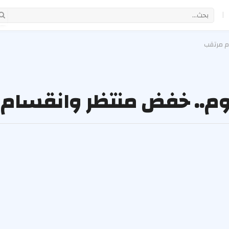
|
ام مرتقب
اليوم.. خفض منتظر وانقسام