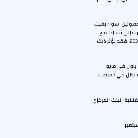
لمصوتين، سواء بقيت
 إلى أنه إذا نجح
الرئيس في استبدالها، رغم أن ولايتها في مجلس إدارة الفيدرالي لن تنتهي قبل عام 2038، فقد يؤثر ذلك
 باول في مايو
 أو يظل في المنصب
لالية البنك المركزي
بتمبر