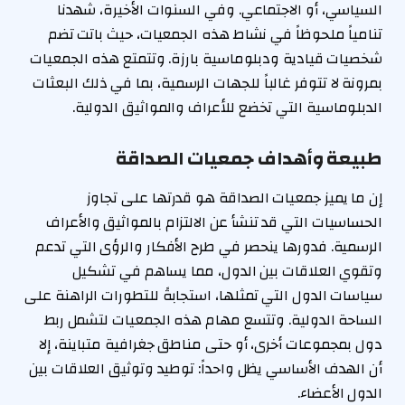
السياسي، أو الاجتماعي. وفي السنوات الأخيرة، شهدنا
تنامياً ملحوظاً في نشاط هذه الجمعيات، حيث باتت تضم
شخصيات قيادية ودبلوماسية بارزة. وتتمتع هذه الجمعيات
بمرونة لا تتوفر غالباً للجهات الرسمية، بما في ذلك البعثات
الدبلوماسية التي تخضع للأعراف والمواثيق الدولية.
طبيعة وأهداف جمعيات الصداقة
إن ما يميز جمعيات الصداقة هو قدرتها على تجاوز
الحساسيات التي قد تنشأ عن الالتزام بالمواثيق والأعراف
الرسمية. فدورها ينحصر في طرح الأفكار والرؤى التي تدعم
وتقوي العلاقات بين الدول، مما يساهم في تشكيل
سياسات الدول التي تمثلها، استجابةً للتطورات الراهنة على
الساحة الدولية. وتتسع مهام هذه الجمعيات لتشمل ربط
دول بمجموعات أخرى، أو حتى مناطق جغرافية متباينة، إلا
أن الهدف الأساسي يظل واحداً: توطيد وتوثيق العلاقات بين
الدول الأعضاء.