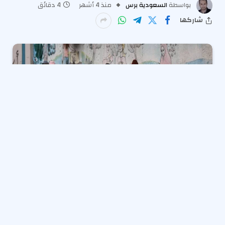
بواسطة
السعودية برس
منذ 4 أشهر
4 دقائق
شاركها
أعلنت 19 محافظة مصرية، خلال الساعات الماضية، عن
تعطيل الدراسة بجميع المدارس والمعاهد الأزهرية يوم
الخميس الموافق 2 أبريل 2026، وذلك كإجراء احترازي
لمواجهة تقلبات الطقس الحادة المتوقعة. تأتي هذه
القرارات السريعة لحماية ملايين الطلاب والمواطنين من