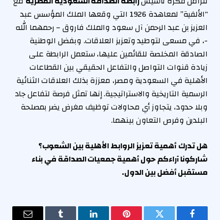
تتزامن فكرة تأسيس
رابطة الصداقة السعودية المصرية
مع
“الألفية” لمعاهدة 1926 التي وقعها الملك المؤسس عبد
العزيز بن عبد الرحمن آل سعود والملك فاروق – رحمهما الله
-، في مسعى لتوطيد وتعزيز العلاقات. وبفضل الوطنية
الصادقة المخلصة للقائمين عليها، ستعمل الرابطة على
زيادة قنوات التواصل والتفاعل الحقيقي بين القطاعات
الأهلية في السعودية ومصر، معززة بذلك العلاقات الثنائية
الرسمية التاريخية والاستراتيجية. إنها تمثل فرصة لتفاعل جاد
وبلا حدود، يتجاوز أي محاولات توظيف مغرض يضر بمصلحة
البلدين وفرص التعاون بينهما.
هل تدرك أهمية تعزيز الروابط الأهلية بين الشعوب؟
شاركونا آراءكم حول أهمية جمعيات الصداقة في بناء
مستقبل أفضل بين الدول.