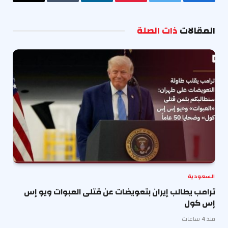
فيسبوك
تويتر
بينتيريست
لينكدإن
Tumblr
البريد
الإلكترو
المقالات
ذات الصلة
السعودية
ترامب يطالب إيران بتعويضات عن قتلى العبوات ويو إس
إس كول
منذ 4 ساعات