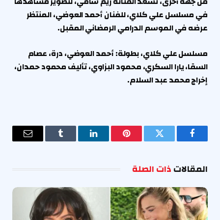
من جهة أخرى، تسعد الفنانة ريم سامي، لتصوير مشاهدها
في مسلسل علي كلاي، للفنان أحمد العوضي، المنتظر
عرضه في الموسم الدرامي الرمضاني المقبل.
مسلسل علي كلاي، بطولة: أحمد العوضي، درة، عصام
السقا، يارا السكري، محمود البزاوي، تأليف محمود حمدان،
إخراج محمد عبد السلام.
فيسبوك
تويتر
بينتيريست
لينكدإن
Tumblr
البريد
الإلكترو
المقالات
ذات الصلة