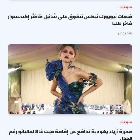
منوعات
قبعات نيويورك نيكس تتفوق على شانيل كأكثر إكسسوار
فاخر طلبا
منذ يومين
منوعات
محررة أزياء يهودية تدافع عن إقامة ميت غالا لجاليانو رغم
الجدل