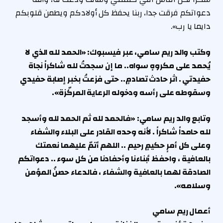
دعواتكم فرقت جدا، ربنا يحفظ كل أولادكم ويطمن قلوبكم
دايما يا رب».
وكتب والد ريم سامي، عبر فيسبوك: «الحمد لله الذي لا
يُحمد على مكروهٍ سواه.. ما إن سجدتُ لله شاكراً نجاة
حفيدتي . اثر حادث تصادمٍ.. حتى فزعتُ بخبر إصابة حفيدي
وسقوطه على رأسه ودخوله الرعاية المركّزة».
وتابع والد ريم سامي: «فالحمد لله ثم الحمد لله وأسجد
لله حامداً شاكراً . لأنه وحده القادر على البلاء والشفاء
وعلى كل أمرٍ حكيمٍ رحيم .. اللهم أتمّ عليهما نعمتك
بالعافية ، واحفظ أبناءنا وأحفادنا من كل سوء .. دعواتكم
الصادقة لهما بالعافية والشفاء ، فالدعاء حصنُ المؤمن
وسلامه».
أعمال ريم سامي