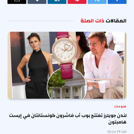
فيسبوك
تويتر
بينتيريست
لينكدإن
Tumblr
البريد
الإلكترو
المقالات
ذات الصلة
منوعات
لندن جويلرز تفتتح بوب أب فاشرون كونستانتان في إيست
هامبتون
منذ 19 ساعة