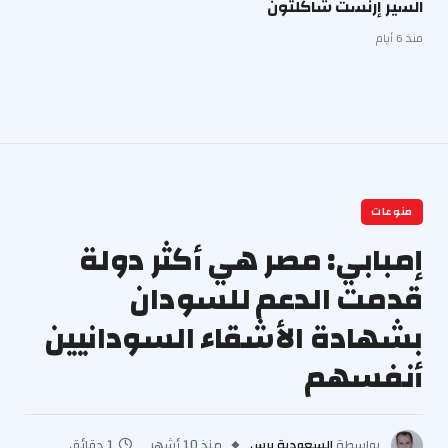
السير إرنست شاكلتون
منذ 6 أيام
منوعات
إمبابي: مصر هي أكثر دولة
قدمت الدعم للسودان
بشهادة الأشقاء السودانيين
أنفسهم
بواسطة
السعودية برس
منذ 10 أشهر
1 دقائق