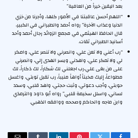
بعد اليقين خيراً من العافية”
“اللهم أحسن عاقبتنا في الأمور كلها، وأجرنا من خزي
الدنيا وعذاب الآخرة” رواه أحمد والطبراني في الكبير،
قال الحافظ الهيثمي في مجمع الزوائد رجال أحمد وأحد
أسانيد الطبراني ثقات.
“رب أعني ولا تعن علي، وانصرني ولا تنصر علي، وامكر
لي ولا تمكر علي، واهدني ويسر الهدى إلي، وانصرني
على من بغى علي،رب اجعلني لك شكاراً، لك ذكاراً، لك
مطواعاً، إليك مخبتاً أواهاً منيباً، رب تقبل توبتي، واغسل
حوبتي، وأجب دعوتي، وثبت حجتي، واهد قلبي، وسدد
لساني، واسلل سخيمة قلبي” رواه أبو داود والترمذي
وابن ماجه والحاكم وصححه ووافقه الذهبي.