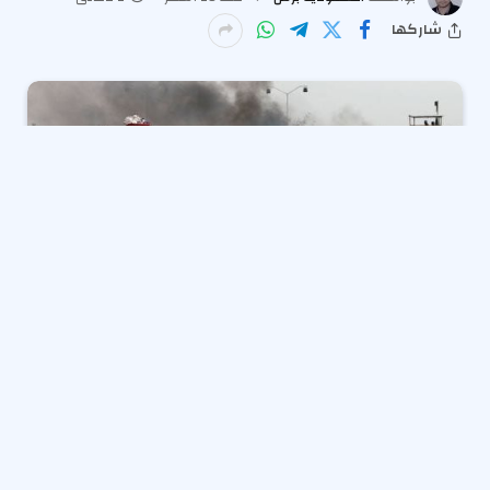
شاركها
أكد الكاتب الصحفي أحمد إمبابي، أن مصر هي أكثر دولة
قدمت الدعم للسودان بشهادة الأشقاء السودانيين
أنفسهم، مشيرا إلى أن الجهود المصرية لم تقتصر على
استقبال ملايين النازحين وتقديم الدعم الإنساني
واللوجستي، بل سبقت الأزمة بمحاولات حثيثة لمنع الانزلاق