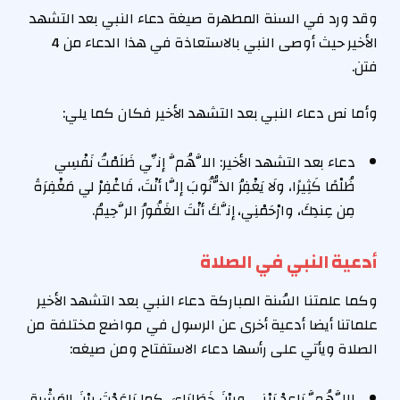
وقد ورد في السنة المطهرة صيغة دعاء النبي بعد التشهد
الأخير حيث أوصى النبي بالاستعاذة في هذا الدعاء من 4
فتن.
وأما نص دعاء النبي بعد التشهد الأخير فكان كما يلي:
دعاء بعد التشهد الأخير: اللَّهُمَّ إنِّي ظَلَمْتُ نَفْسِي
ظُلْمًا كَثِيرًا، ولَا يَغْفِرُ الذُّنُوبَ إلَّا أنْتَ، فَاغْفِرْ لي مَغْفِرَةً
مِن عِندِكَ، وارْحَمْنِي، إنَّكَ أنْتَ الغَفُورُ الرَّحِيمُ.
أدعية النبي في الصلاة
وكما علمتنا السُنة المباركة دعاء النبي بعد التشهد الأخير
علماتنا أيضا أدعية أخرى عن الرسول في مواضع مختلفة من
الصلاة ويأتي على رأسها دعاء الاستفتاح ومن صيغه:
اللَّهُمَّ بَاعِدْ بَيْنِي وبيْنَ خَطَايَايَ، كما بَاعَدْتَ بيْنَ المَشْرِقِ