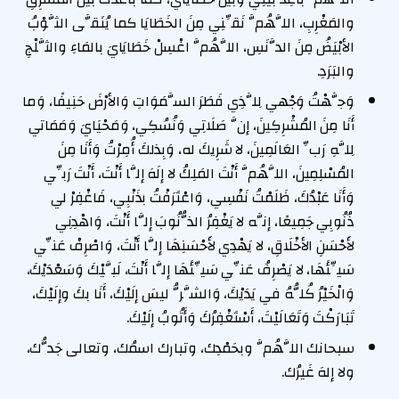
والمَغْرِبِ، اللَّهُمَّ نَقِّنِي مِنَ الخَطَايَا كما يُنَقَّى الثَّوْبُ
الأبْيَضُ مِنَ الدَّنَسِ، اللَّهُمَّ اغْسِلْ خَطَايَايَ بالمَاءِ والثَّلْجِ
والبَرَدِ.
وَجَّهْتُ وَجْهي لِلَّذِي فَطَرَ السَّمَوَاتِ وَالأرْضَ حَنِيفًا، وَما
أَنَا مِنَ المُشْرِكِينَ، إنَّ صَلَاتِي وَنُسُكِي، وَمَحْيَايَ وَمَمَاتي
لِلَّهِ رَبِّ العَالَمِينَ، لا شَرِيكَ له، وَبِذلكَ أُمِرْتُ وَأَنَا مِنَ
المُسْلِمِينَ، اللَّهُمَّ أَنْتَ المَلِكُ لا إلَهَ إلَّا أَنْتَ، أَنْتَ رَبِّي
وَأَنَا عَبْدُكَ، ظَلَمْتُ نَفْسِي، وَاعْتَرَفْتُ بذَنْبِي، فَاغْفِرْ لي
ذُنُوبِي جَمِيعًا، إنَّه لا يَغْفِرُ الذُّنُوبَ إلَّا أَنْتَ، وَاهْدِنِي
لأَحْسَنِ الأخْلَاقِ، لا يَهْدِي لأَحْسَنِهَا إلَّا أَنْتَ، وَاصْرِفْ عَنِّي
سَيِّئَهَا، لا يَصْرِفُ عَنِّي سَيِّئَهَا إلَّا أَنْتَ، لَبَّيْكَ وَسَعْدَيْكَ،
وَالْخَيْرُ كُلُّهُ في يَدَيْكَ، وَالشَّرُّ ليسَ إلَيْكَ، أَنَا بكَ وإلَيْكَ،
تَبَارَكْتَ وَتَعَالَيْتَ، أَسْتَغْفِرُكَ وَأَتُوبُ إلَيْكَ.
سبحانك اللَّهُمَّ وبحَمْدِك، وتبارك اسمُك، وتعالى جَدُّك،
ولا إلهَ غَيرُك.