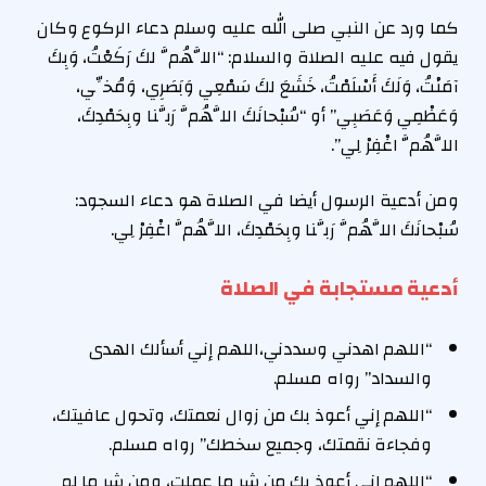
كما ورد عن النبي صلى الله عليه وسلم دعاء الركوع وكان
يقول فيه عليه الصلاة والسلام: “اللَّهُمَّ لكَ رَكَعْتُ، وَبِكَ
آمَنْتُ، وَلَكَ أَسْلَمْتُ، خَشَعَ لكَ سَمْعِي وَبَصَرِي، وَمُخِّي،
وَعَظْمِي وَعَصَبِي” أو “سُبْحانَكَ اللَّهُمَّ رَبَّنا وبِحَمْدِكَ،
اللَّهُمَّ اغْفِرْ لِي”.
ومن أدعية الرسول أيضا في الصلاة هو دعاء السجود:
سُبْحانَكَ اللَّهُمَّ رَبَّنا وبِحَمْدِكَ، اللَّهُمَّ اغْفِرْ لِي.
أدعية مستجابة في الصلاة
“اللهم اهدني وسددني،اللهم إني أسألك الهدى
والسداد” رواه مسلم.
“اللهم إني أعوذ بك من زوال نعمتك، وتحول عافيتك،
وفجاءة نقمتك، وجميع سخطك” رواه مسلم.
“اللهم إني أعوذ بك من شر ما عملت، ومن شر ما لم