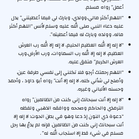
أعمل” رواه مسلم.
“اللهم أكثر مالي،وولدي، وبارك لي فيما أعطيتني” يدل
عليه دعاء النبي صلى الله عليه وسلم لأنس “اللهم أكثر
ماله، وولده وبارك له فيما أعطيته”.
“لا إله إلا الله العظيم الحليم، لا إله إلا الله رب العرش
العظيم، لا إله إلا الله رب السماوات، ورب الأرض،ورب
العرش الكريم” متفق عليه.
“اللهم رحمتك أرجو فلا تكلني إلى نفسي طرفة عين،
وأصلح لي شأني كله، لا إله إلا أنت” رواه أبو داود ، وأحمد
وحسنه الألباني وغيره.
“لا إله إلا أنت سبحانك إني كنت من الظالمين” رواه
الترمذي والحاكم وصححه ووافقه الذهبي ولفظه
“دعوة ذي النون إذ دعا وهو في بطن الحوت: لا إله إلا
أنت سبحانك إني كنت من الظالمين. فإنه لم يدعُ بها رجل
مسلم في شيء قط إلا استجاب الله له” .