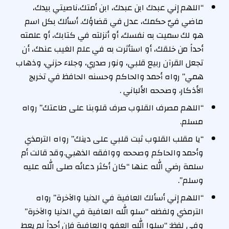
“اللهم إني عبدك ابن عبدك، ابن أمتك،ناصيتي بيدك،
ماضي فيّ حكمك، عدل في قضاؤك. أسألك بكل اسم
هو لك سميت به نفسك، أو أنزلته في كتابك، أو علمته
أحداً من خلقك، أو استأثرت به في علم الغيب عندك، أن
تجعل القرآن ربيع قلبي، ونور صدري، وجلاء حزني، وذهاب
همي” رواه أحمد والحاكم وحسنه الحافظ في تخريج
الأذكار، وصححه الألباني .
“اللهم مصرف القلوب صرف قلوبنا على طاعتك” رواه
مسلم.
“يا مقلب القلوب ثبت قلبي على دينك” رواه الترمذي
وأحمد والحاكم وصححه ووافقه الذهبي.وقد قالت أم
سلمة رضي الله عنها “كان أكثر دعائه صلى الله عليه
وسلم”.
“اللهم إني أسألك العافية في الدنيا والآخرة” رواه
الترمذي ولفظه “سلو الله العافية في الدنيا والآخرة”
وفي لفظ: “سلوا الله العفو والعافية فإن أحداً لم يعط