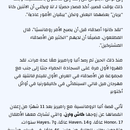
ذلك بوقت قصير، أكد مصدر حصريًا لـ
لنا ويكلي
أن الاثنين كانا
“يريان” بعضهما البعض ولكن “يبقيان الأمور عادية”.
“لقد كانوا أصدقاء قبل أن يصبح الأمر رومانسيًا”، قال
المطلعون، مضيفًا أن لديهم “الكثير من الأصدقاء
المشتركين”.
منذ ذلك الحين تم رصد ألبا وراميريز معًا عدة مرات. لقد
ظهروا لأول مرة على السجادة الحمراء جنبًا إلى جنب مع
مجموعة من الأصدقاء في العرض الأول لفيلم
فالنتينا
في
مهرجان ميل فالي السينمائي في كاليفورنيا في أوائل
أكتوبر.
تأتي قصة ألبا الرومانسية مع راميريز بعد 11 شهرًا من إعلان
انفصالها عن زوجها
كاش وارن
، والتي تشارك معها الأطفال
Honor، 17 عامًا، وHaven، 14 عامًا، وHayes، 7 سنوات.
وتقدمت بطلب الطلاق من وارن، 46 عامًا، في فبراير، مشيرة