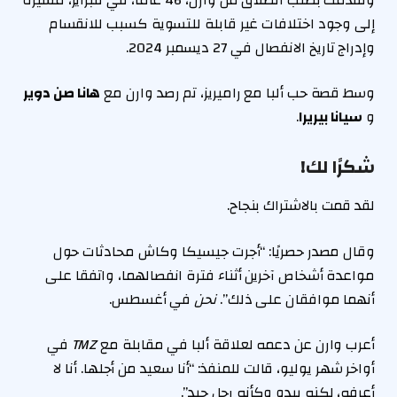
إلى وجود اختلافات غير قابلة للتسوية كسبب للانقسام
وإدراج تاريخ الانفصال في 27 ديسمبر 2024.
وسط قصة حب ألبا مع راميريز، تم رصد وارن مع
هانا صن دوير
و
سيانا بيريرا
.
شكرًا لك!
لقد قمت بالاشتراك بنجاح.
وقال مصدر حصريًا: “أجرت جيسيكا وكاش محادثات حول
مواعدة أشخاص آخرين أثناء فترة انفصالهما، واتفقا على
أنهما موافقان على ذلك”.
نحن
في أغسطس.
أعرب وارن عن دعمه لعلاقة ألبا في مقابلة مع
TMZ
في
أواخر شهر يوليو، قالت للمنفذ: “أنا سعيد من أجلها. أنا لا
أعرفه، لكنه يبدو وكأنه رجل جيد”.