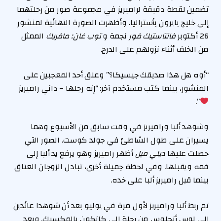
تضمين لقطة دقيقة لراميريز في مجموعة صور من رحلتهما
إلى خليج بايرون بأستراليا. وأظهرت الصورة النهائية لمنشور
26 أكتوبر
فانتاستيك فور
نجمة و
توب غان: مافريك
الممثل
من الخلف أثناء نزولهم على الدرج.
“أوه هل هذا صديقك جيسيكا؟” وعلق أحد المعجبين على
المنشور، بينما كتب مستخدم آخر: “إنه رجلها – داني راميريز
”.
وشوهد ألبا وراميريز في وقت سابق من الأسبوع وهما
يسيران على طول الشاطئ في جولد كوست. الصور التي
حصلت عليها
ديلي ميل
أظهر راميريز وهو يرفع يد ألبا إلى
فمه ويقبلها. وفي لحظة جميلة أخرى، تبادل الزوجان العناق
بينما قبل راميريز ألبا على خده.
تم ربط ألبا وراميريز لأول مرة في يوليو بعد أن شوهدا عائدين
إلى لوس أنجلوس من رحلة إلى كانكون بالمكسيك. وبعد