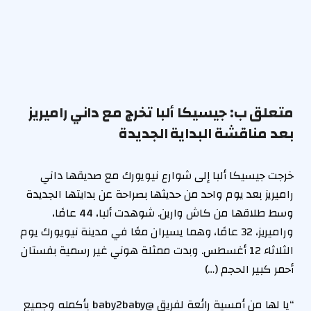
متعلق ب:
جيسيكا ألبا تخرج مع داني راميريز
بعد مناقشة البداية الجديدة
خرجت جيسيكا ألبا إلى شوارع نيويورك مع صديقها داني
راميريز بعد يوم واحد من حديثها بصراحة عن بدايتها الجديدة
وسط طلاقها من كاش وارين. شوهدت ألبا، 44 عامًا،
وراميريز، 32 عامًا، وهما يسيران معًا في مدينة نيويورك يوم
الثلاثاء 12 أغسطس. وبدت ممثلة هوني غير رسمية بفستان
أحمر كبير الحجم (…)
“يا لها من أمسية رائعة لفريق @baby2baby بأكمله وجميع