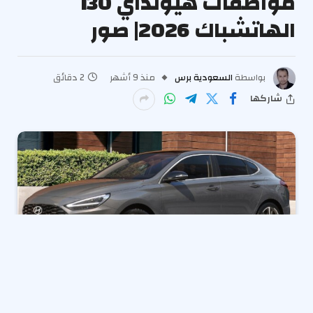
مواصفات هيونداي I30
الهاتشباك 2026| صور
بواسطة
السعودية برس
منذ 9 أشهر
2 دقائق
شاركها
يوجد داخل سوق السيارات المصري العديد من إصدارات