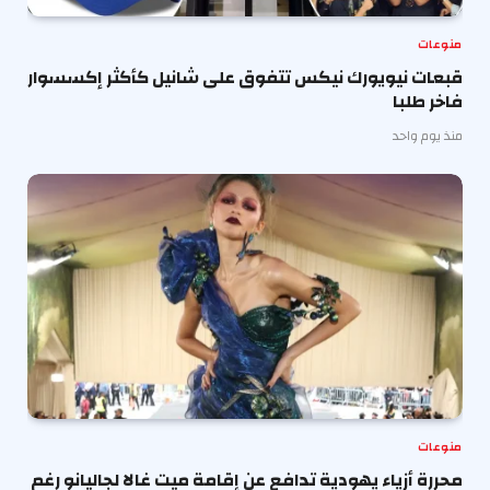
منوعات
قبعات نيويورك نيكس تتفوق على شانيل كأكثر إكسسوار
فاخر طلبا
منذ يوم واحد
منوعات
محررة أزياء يهودية تدافع عن إقامة ميت غالا لجاليانو رغم