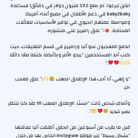
الذين تبرعوا. تم جمع 19.5 مليون دولار في دقائق! مساعدة
baby2baby في دعم الأطفال في جميع أنحاء أمريكا
ومواصلة عملهم الحيوي في توفير الأساسيات للعائلات
المحتاجة.
،” علق راميريز على منشوره.
اندفع المعجبون نحو ألبا وراميريز في قسم التعليقات، حيث
كتب أحد المستخدمين: “يبدو الأمر وكأنكما كنتما معًا دائمًا
.”
“يا إلهي، أنا أحب هذا الإطلاق الصعب
،” علق معجب
آخر.
وأضاف شخص ثالث: “حسنًا، الإطلاق الصعب !!!! لقد كنا ننتظر
بصبر شديد
”.
قبل ما يقرب من أسبوعين من الحفل، أطلقت ألبا علاقتها
“بشكل بسيط” عبر موقع Instagram الخاص بها من خلال