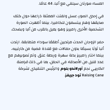
المساء صورتان سيلفي مع ألبا، 44 عامًا.
في إحدى الصور،
عسل
ولفتت الممثلة ذراعها حول كتف
صديقها وهم يبتسمون للكاميرا، بينما أظهرت الصورة
الشخصية الأخرى راميريز وهو يميل بالقرب من ألبا ويضحك.
حضر الزوجان الحدث مرتديين أطقمًا سوداء متطابقة. ارتدت
ألبا ثوبًا بسيطًا بدون حمالات مع قلادة فضية من كارتييه،
بينما اختار راميريز بدلة سهرة وربطة عنق. وتم تصويرهم مع
عدد قليل من الأصدقاء في الحفل، بما في ذلك
قراصنة
الكاريبي
نجم
أورلاندو بلوم
والرئيس التنفيذي لشركة
Raising Cane
تود جريفز
.