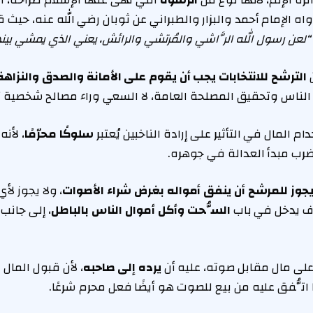
رة الإثم، لأنها نوع من
الرشوة
التي نهى عنها الإسلام صراحة، اس
اه الإمام أحمد والبزار والطبراني عن ثوبان رضي الله عنه، حيث 
“لعن رسول الله الرَّاشي والمُرتشي والرائش، يعني الذي يمشي بين
ن
الترشح للانتخابات يجب أن يقوم على الأمانة والصدق والنزاهة
الناس وتحقيق المصلحة العامة، لا السعي وراء مصالح شخصية 
المال في التأثير على إرادة الناخبين يُعتبر
سلوكًا محرّمًا
، لأن
يضرب مبدأ العدالة في جوهره.
 يجوز للمرشح أن ينفق أمواله بغرض شراء الأصوات
، ولا يجوز ل
صرف يدخل في باب
السُّحت وأكل أموال الناس بالباطل
، إلى جانب
ى مال مقابل صوته، عليه أن
يرده إلى صاحبه
، لأن قبول المال 
ما اتُّفق عليه من بيع للصوت هو أيضًا فعل محرم شرعًا.