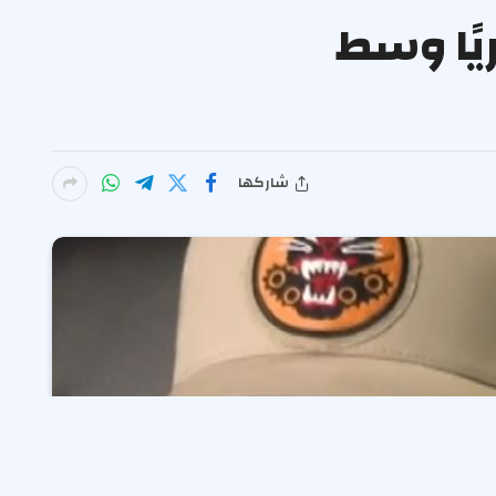
يًا وسط
شاركها