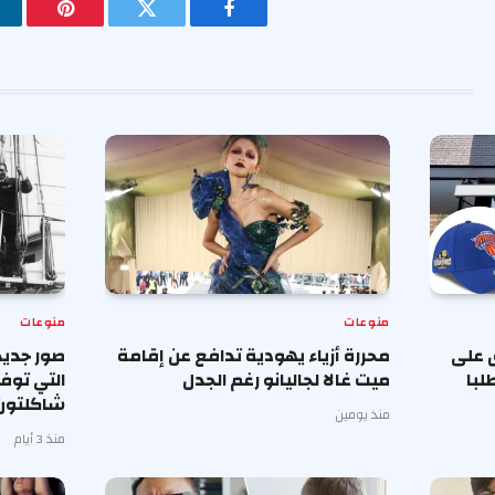
فيسبوك
تويتر
بينتيريس
منوعات
منوعات
 على
محررة أزياء يهودية تدافع عن إقامة
صور جديد
لبا
ميت غالا لجاليانو رغم الجدل
التي توف
شاكلتون
منذ يومين
منذ 3 أيام