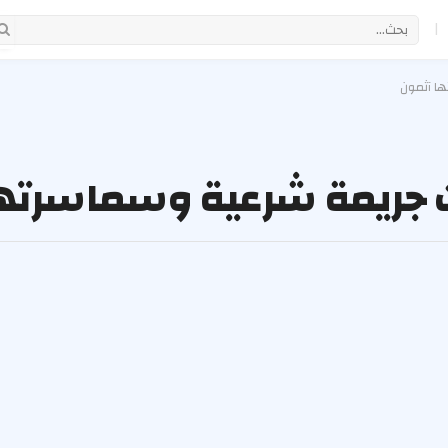
|
ها آثمون
وات جريمة شرعية وسماسرته