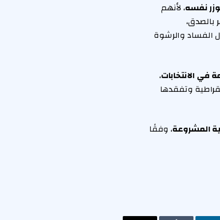
وزر نفسه
، لأنهم
 بالصدق،
كال الفساد والرشوة
ة في الانتخابات
،
مقراطية وتفقدها
بية المشروعة
، وفقًا