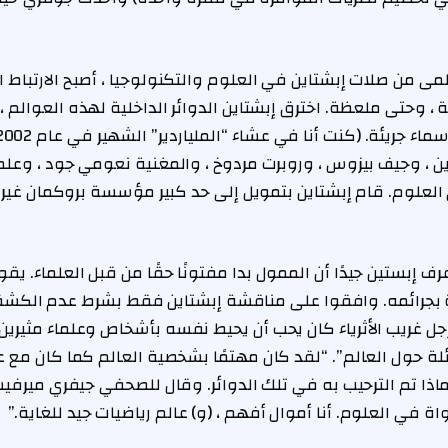
ظمى من صلات إبشتاين في العلوم والتكنولوجيا ، أصبح الارتباط
 وحتى ملعظة. اخترق إبشتاين الدوائر الداخلية لهذه العوالم ،
ن ، وجيف بيزوس ، وروبرت مردوخ ، والمغنية نعومي جود ، وعلماء 
علوم. قام إبشتاين بتمويل إلى حد كبير مؤسسة بروكمان غير ا
 إبستين جيدًا أن الممول بدا مفتونًا حقًا من قبل العلماء. يق
 بجرائمه. وافقوا على مناقشة إبشتاين فقط بشرط عدم الكشف
رجل غريب الأثرياء كان يحب أن يحيط نفسه بأشخاص وعلماء مثيرين 
ئلة حول العالم”. “لقد كان مهتمًا بشخصية العالم كما كان مع عم
 في العلوم. أنا أموال أفهم ، (و) عالم رياضيات جيد للغاية.”