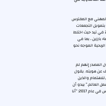
 المهني مع المفترس
 بتمويل التجمعات
الصغيرة التي حضرها أسماء جريئة. (كنت أنا في عشاء “الملياردير” الشهير في عام 2002 في تيد حيث اختلط
بارزين ، بما في
لربحية الموجه نحو
ول المصدر إنهم لم
 عن هويته. يقول
للاهتمام والذين
ل العالم.” يبدو أن
إبستين نفسه فهم لماذا تم الترحيب به في تلك الدوائر. وقال للصحفي جيفري ميرفيس في عام 2017: “أنا