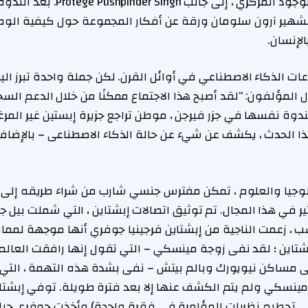
مارفن مينسكي هو الوجود المركزي ، إلى ج
شهير آرون سلومان ورقة عن أفكار المجموعة حول كيفية الوصو
لإنسان.
ات الذكاء الاصطناعي في أوائل القرن. لكن جملة واحدة تبرز ا
 المؤلفون: “لقد أصبح هذا الاجتماع ممكنًا من خلال الدعم السخ
دوة نفسها في جزر فيرجن ، موطن تراجع جزيرة إبستين غير المرغو
هذا الحدث ، يكشف عن شيء عن حالة الذكاء الاصطناعى – بالإضافة
لوجيا والعلوم ، تمكن مفترس جنسي شارب من شراء طريقه إلى
أثير في هذا المجال. تم توثيق اتصالات إبشتاين ، التي شملت بيل
، زعمت الناجية من إبشتاين فرجينيا جوفري أنها موجهة لمم
اين ؛ لقد نفى زوجة مينسكي – التي تقول إنها رافقت العالم عن
 مساكن نيويورك وبالم بيتش – نفى بشدة هذه التهمة ، التي ت
نسكي ولم يتم الكشف عنها إلا بعد فترة طويلة. توفي إبشت
 تطلب مني تحطيم نظريات المؤامرة في فقرة واحدة) وأخذت جوفري ح