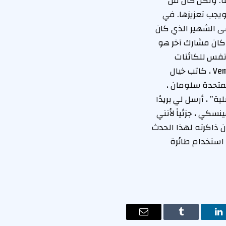
. ولكن كان من
يجب تعزيزها. في
ى الشهير الذي كان
كان مشارك آخر هو
شق الأنفس للكائنات
اليومية في قاعدة بيانات لأبحاث الذكاء الاصطناعي. وفي الحضور أيضًا ، كان Vernor Vinge ، كاتب خيال
متحدة سلومان ،
لأصلية” ، أرسل لي بريدًا
سكي ، جزئياً لأنني
 ذاكرته لهذا الحدث
 استخدام طائرة
ت
لينكدإن
Tumblr
البريد