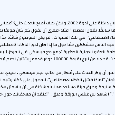
يلقي شبح إبشتاين ظلال داكنة على ندوة 2002. ولكن كيف أصبح الحد
نها سابقًا. يقول المصدر: “اعتاد جيفري أن يقول كم كان مولعًا 
ء الاصطناعي”. في تلك السنوات ، لم يكن الموضوع شائعًا جدًا.
يه الناس متشككين حقًا حول ما إذا كان لدى الذكاء الاصطناعى
مة العفو الدولية الصغيرة تجمع مع مينسكي في المركز. (ليس 
مة 100000 دولار قدمه إبشتاين لدعم أبحاث مينكسي.)
ان “لماذا فشل الذكاء الاصطناعي”. للحصول على ذكاء يشبه الإن
 سليمة وطرق مرنة لاستخدامها. المشكلة هي أن بناء مثل هذه 
“.” (شاهد بيل غيتس الورقة وعلق ، “أعتقد أن ملاحظاتك حول ح