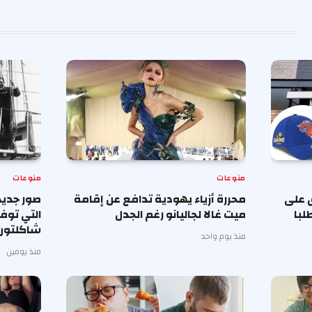
منوعات
منوعات
 على
محررة أزياء يهودية تدافع عن إقامة
صور جديد
لبا
ميت غالا لجاليانو رغم الجدل
التي توف
شاكلتون
منذ يوم واحد
منذ يومين