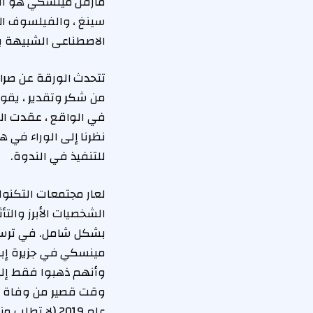
سينغ ، والفيلسوف ال
الاصطناعى الشبيهة با
تتحدث الورقة عن صراع
من شكر وتقدير ، يقول
في الواقع ، عقدت الن
نظرنا إلى الوراء في 
للتنفيذ في الندوة.
لعار مجتمعات التكنو
الشخصيات الأبرز والت
بشكل شامل. في ترسب 
مينسكي في جزيرة إبشت
وأنهم ذهبوا فقط إلى
وقت قصير من وفاة مي
عام 2019 (لا