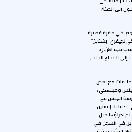
انب Protégé Pushpinder Singh. بعد الندوة ، نشر مينسكي ،
ل إلى الذكاء
ليوم. في فقرة قصيرة
ي لجيفري إبشتاين”.
ب فيه الآن. إذا
 إلى المملح القابل
 علاقات مع بعض
 جيتس ومينسكي ،
ارسة الجنس مع
دما زار إبستين ،
م إجراؤها قبل
اين في السجن في
ياتها المأساوية في