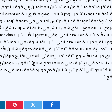
 سانت توماس كانت إحدى الطرق لمواجهة المشكلة وجهاً لوجه
تفتقر قائمة مبكرة من المشاركين المحتملين إلى قوة النجوم و
قائمة الضيوف لتشمل روجر شانك ، وهو منظري الذكاء الاصطناع
حدث وخدمة تعويذة قصيرة كرئيس تعليمي في جامعة ترامب. و
دوغ لينات ، مخترع مشروع CYC الطموح ، الذي شمل البشر في كتابة تفسيرات ب
م التفرد من الذكاء الاصطناعي. كان الفيلسوف في المملكة ال
الذي يقترب الآن من 90 ، أحد الإضافات اللاحقة. “لم أكن في قائمة دعوة إبشتاين ا
ق من هذا الأسبوع. “لقد تمت إضافتي بناءً على اقتراح مارفن مين
 أساعد في الإشراف على طالبه (دفع سينغ).” يقول سلومان إن
لاً: “يبدو أنني أتذكر أن إبشتاين قدم موارد فخمة ، بما في ذلك
قع.”
فيسبوك
تويتر
بينتيريس