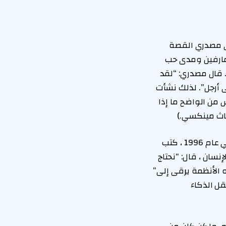
ث حتى؟ أعطاني مصدري القصة
بمارفين ومدى حب
 قال مصدري: “لقد
 أرجل”. لذلك نشأت
من الواضح ما إذا
بعد بعض المداولات ، تقرر أن يركز الحدث على أفكار من طالب نجم مينسكي ، سينغ. في عام 1996 ، كتب
سان ، قال: “نحتاج
الأنظمة يرقى إلى”
قل الذكاء