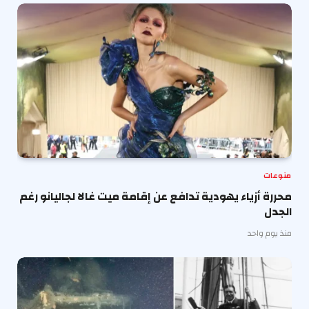
منوعات
محررة أزياء يهودية تدافع عن إقامة ميت غالا لجاليانو رغم
الجدل
منذ يوم واحد