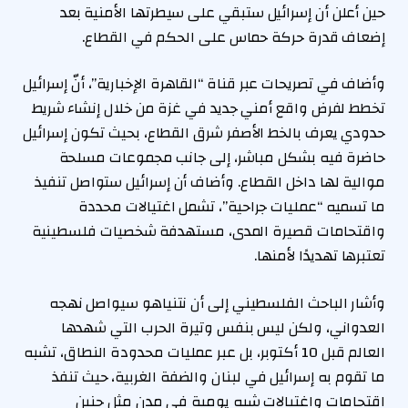
حين أعلن أن إسرائيل ستبقي على سيطرتها الأمنية بعد
إضعاف قدرة حركة حماس على الحكم في القطاع.
وأضاف في تصريحات عبر قناة “القاهرة الإخبارية”، أنّ إسرائيل
تخطط لفرض واقع أمني جديد في غزة من خلال إنشاء شريط
حدودي يعرف بالخط الأصفر شرق القطاع، بحيث تكون إسرائيل
حاضرة فيه بشكل مباشر، إلى جانب مجموعات مسلحة
موالية لها داخل القطاع. وأضاف أن إسرائيل ستواصل تنفيذ
ما تسميه “عمليات جراحية”، تشمل اغتيالات محددة
واقتحامات قصيرة المدى، مستهدفة شخصيات فلسطينية
تعتبرها تهديدًا لأمنها.
وأشار الباحث الفلسطيني إلى أن نتنياهو سيواصل نهجه
العدواني، ولكن ليس بنفس وتيرة الحرب التي شهدها
العالم قبل 10 أكتوبر، بل عبر عمليات محدودة النطاق، تشبه
ما تقوم به إسرائيل في لبنان والضفة الغربية، حيث تنفذ
اقتحامات واغتيالات شبه يومية في مدن مثل جنين