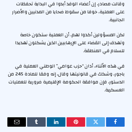
وقالت مصادر، إن أعضاء الوفد أبدوا في البداية تحفظات
على العملية، خوفا من سقوط ضحايا من المدنيين والأضرار
الجانبية.
لكن المسؤولين أكدوا لهم، أن العملية ستكون خاصة
وتهدف إلى القضاء على الإرهابيين الذين يشكلون تهديدا
للسلام في المنطقة.
في هذه الأثناء، أدان “حزب عوامي” الوطني العملية في
باجور، وشكك في قانونيتها وقال، إنه وفقا للمادة 245 من
الدستور، فإن موافقة الحكومة الإقليمية ضرورية للعمليات
العسكرية.
فيسبوك
تويتر
بينتيريست
لينكدإن
Tumblr
البريد