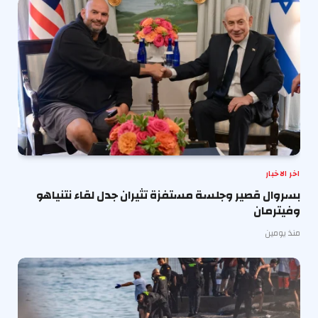
اخر الاخبار
بسروال قصير وجلسة مستفزة تثيران جدل لقاء نتنياهو
وفيترمان
منذ يومين