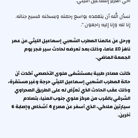
أخي العزيز إسماعيل الليثي.
نسأل الله أن يتغمده بواسع رحمته ويسكنه فسيح جناته.
إنا لله وإنا إليه راجعون “.
ورحل عن عالمنا المطرب الشعبي إسماعيل الليثي عن عمر
ناهز ٤٥ عاما، وذلك بعد تعرضه لحادث سير فجر يوم
الجمعة الماضي.
كانت مصادر طبية بمستشفى ملوى التخصصي أكدت أن
حالة المطرب الشعبي إسماعيل الليثي حرجة وغير مستقرة،
وذلك عقب الحادث الذي تعرّض له على الطريق الصحراوي
الشرقي بالقرب من مركز ملوي جنوب المنيا، بتصادم
سيارتين ملاكي، الذي أسفر عن مصرع 4 أشخاص وإصابة 6
آخرين.