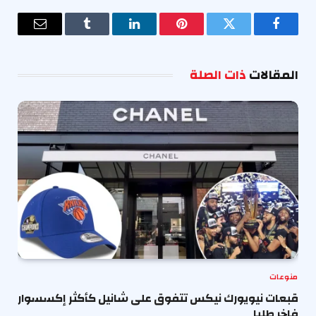
فيسبوك
تويتر
بينتيريست
لينكدإن
Tumblr
البريد
الإلكترو
المقالات
ذات الصلة
منوعات
قبعات نيويورك نيكس تتفوق على شانيل كأكثر إكسسوار
فاخر طلبا