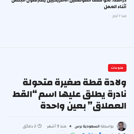
دراسة: نحو نصف الموظفين الأمريكيين يمارسون الجنس
أثناء العمل
منذ 7 أيام
منوعات
ولادة قطة صغيرة متحولة
نادرة يطلق عليها اسم “القط
العملاق” بعين واحدة
بواسطة
السعودية برس
منذ 9 أشهر
2 دقائق