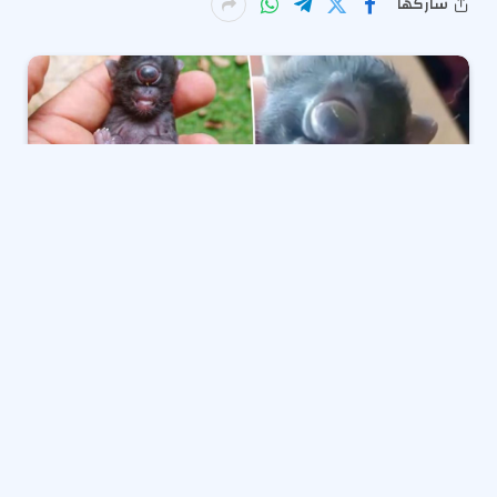
شاركها
الجمال في
عين
من الناظر.
أطلق على قطة صغيرة في البرازيل لقب “القط العملاق”
نسبة إلى ولادتها بعين واحدة، كما ظهر في مقطع فيديو
انتشر على نطاق واسع.