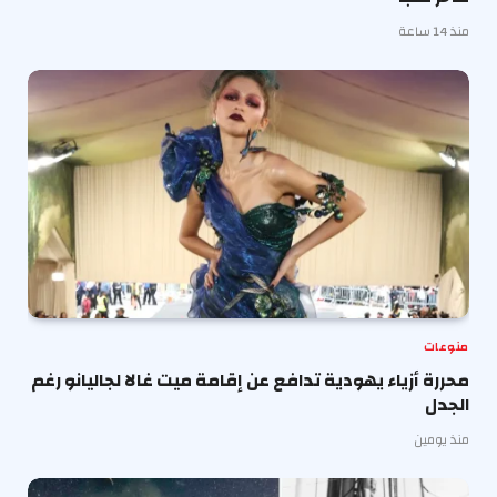
منذ 14 ساعة
منوعات
محررة أزياء يهودية تدافع عن إقامة ميت غالا لجاليانو رغم
الجدل
منذ يومين