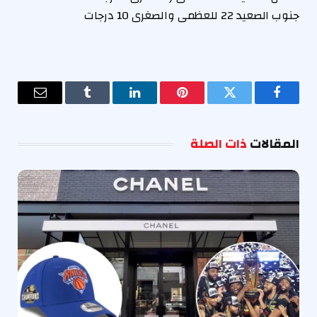
جنوب الصعيد 22 للعظمى والصغرى 10 درجات
فيسبوك
تويتر
بينتيريست
لينكدإن
Tumblr
البريد
الإلكترو
المقالات
ذات الصلة