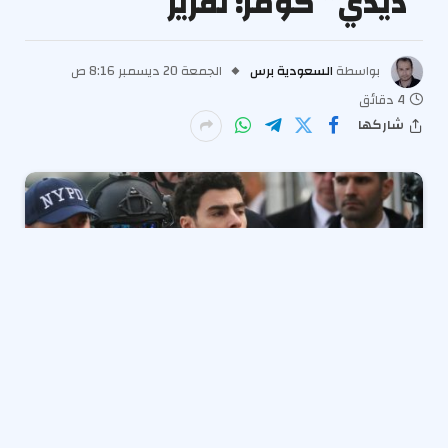
“ديدي” كومز: تقرير
بواسطة
السعودية برس
الجمعة 20 ديسمبر 8:16 ص
4 دقائق
شاركها
لويجي مانجيوني,
الرجل المتهم بقتل الرئيس التنفيذي