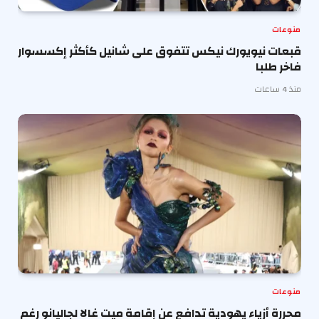
منوعات
قبعات نيويورك نيكس تتفوق على شانيل كأكثر إكسسوار
فاخر طلبا
منذ 4 ساعات
منوعات
محررة أزياء يهودية تدافع عن إقامة ميت غالا لجاليانو رغم