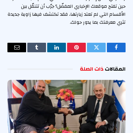
حين تفتح موقعك الإخباري المفضّل؟ جرّب أن تتنقّل بين
الأقسام التي لم تعتد زيارتها، فقد تكتشف فيها زاوية جديدة
تثري معرفتك بما يدور حولك.
فيسبوك
تويتر
بينتيريست
لينكدإن
Tumblr
البريد
الإلكترو
المقالات
ذات الصلة