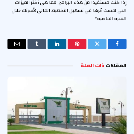
إذا كنت مستفيداً من هذه البرامج، فما هي أكثر الميزات
التي لمست أثرها في تسهيل التخطيط المالي لأسرتك خلال
الفترة الماضية؟
فيسبوك
تويتر
بينتيريست
لينكدإن
Tumblr
البريد
الإلكترو
المقالات
ذات الصلة