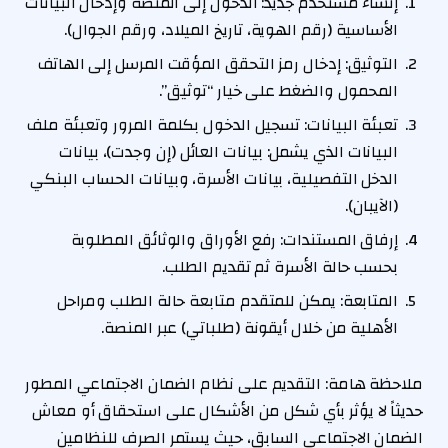
إنشاء مستخدم جديد: الدخول إلى المنصة وإدخال البيانات
الأساسية (رقم الهوية، تاريخ الميلاد، ورقم الجوال).
التوثيق: إدخال رمز التحقق المؤقت المرسل إلى الهاتف
المحمول والضغط على خيار “توثيق”.
تعبئة البيانات: تسجيل الدخول بكلمة المرور وتعبئة ملف
البيانات الذي يشمل: بيانات العائل (إن وجدت)، بيانات
الدخل التفصيلية، بيانات الأسرة، وبيانات الحساب البنكي
(الآيبان).
إرفاق المستندات: رفع الأوراق والوثائق المطلوبة
بحسب حالة الأسرة ثم تقديم الطلب.
المتابعة: يمكن للمتقدم متابعة حالة الطلب ومراحل
الأهلية من خلال أيقونة (طلباتي) عبر المنصة.
ملاحظة هامة: التقديم على نظام الضمان الاجتماعي المطور
حديثاً لا يؤثر بأي شكل من الأشكال على استحقاق أو معاش
الضمان الاجتماعي السابق، حيث يستمر الصرف للنظامين