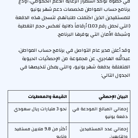
في خطوة تؤكد استمرار الرعاية الدعم الحكومي، أودع
برنامج حساب المواطن مخصصات دعم شهر يونيو
للمستفيدين الذين اكتملت طلباتهم، لتسجل هذه الدفعة
(التي تحمل رقم 103) أرقاماً دلالية تعكس حجم التغطية
وشبكة الأمان التي يوفرها البرنامج.
وقد أعلن مدير عام التواصل في برنامج حساب المواطن،
عبدالله الهاجري، عن مجموعة من الإحصائيات الحيوية
المتعلقة بدفعة شهر يونيو، والتي يمكن تلخيصها في
الجدول التالي:
البيان الإحصائي
القيمة والمعطيات
إجمالي المبالغ المودعة في
نحو 3 مليارات ريال سعودي
دفعة يونيو
إجمالي عدد المستفيدين
أكثر من 9.8 ملايين مستفيد
والتابعين
وتابع