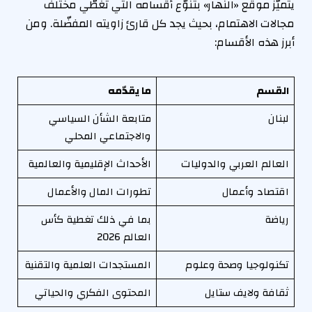
يتميّز موقع «النهار» بتنوّع أقسامه التي تغطّي مختلف
مجالات الاهتمام، بحيث يجد كل قارئ زاويته المفضّلة. ومن
أبرز هذه الأقسام:
القسم
ما يقدّمه
لبنان
متابعة الشأن السياسي
والاجتماعي المحلي
العالم العربي والدوليات
الأحداث الإقليمية والعالمية
اقتصاد وأعمال
تطورات المال والأعمال
رياضة
بما في ذلك تغطية كأس
العالم 2026
تكنولوجيا وصحة وعلوم
المستجدات العلمية والتقنية
ثقافة ولايف ستايل
المحتوى الفكري والحياتي