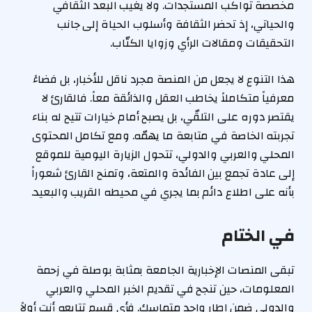
مخصصة تواكب المستجدات. ولا يغيب البعد الثقافي
والحياتي، إذ تحضر الثقافة وأسلوب الحياة إلى جانب
التحقيقات ومقالات الرأي وزوايا الكتّاب.
هذا التنوع لا يجعل من المنصة مجرد ناقل للأخبار، بل فضاءً
معرفياً متكاملاً يخاطب العقل والذائقة معاً. فالقارئ لا
يقتصر دوره على التلقّي، بل يصبح أمام خيارات تتيح له بناء
تجربته الخاصة في متابعة ما يهمّه. ومع تكامل المحتوى
المحلي والعربي والدولي، تتحول الزيارة اليومية للموقع
إلى عادة تجمع بين الفائدة والمتعة، وتمنح القارئ شعوراً
بأنه على اطلاع دائم بما يجري في محيطه القريب والبعيد.
في الختام
تبقى المنصات الإخبارية الجامعة بمثابة بوصلة في زحمة
المعلومات، حين تنجح في تقديم الخبر المحلي والعربي
والدولي ضمن إطار واحد متماسك. فأي قسم تتابعه أنت أولاً