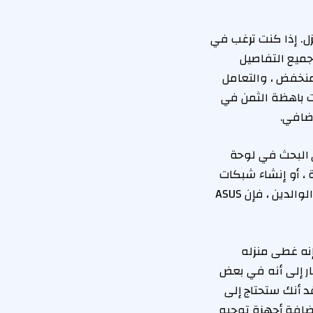
لاسلكي في المنزل. إذا كنت ترغب في
جميع التفاصيل
أربع مرات أسرع من Wi-Fi 6 ، والكمون المنخفض ، والتعامل
نت باهظة الثمن في
إضافي.
كم في إعدادات Wi-Fi دون الحاجة إلى البحث في لوحة
 تكوين VPN على مستوى الشبكة ، أو إنشاء شبكات
منفصلة للأجهزة المنزلية الذكية والضيوف. إذا كنت تريد إضافة أمنية أو عناصر تحكم الوالدين ، فإن ASUS
 هيل إنه غطى منزله
نه أشار إلى أنه في بعض
إذا كنت تعتقد أنك ستحتاج إلى
ية لمنزلك الأكبر من المتوسط ​​، فيمكنك استخدام ميزة ASUS's AIMESH لإضافة أجهزة توجيه