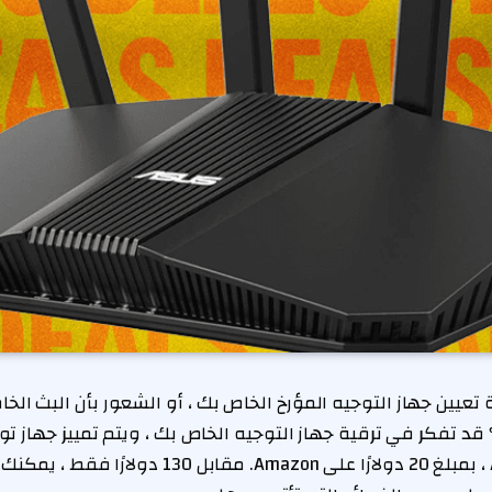
 تعيين جهاز التوجيه المؤرخ الخاص بك ، أو الشعور بأن البث الخا
لدينا ، Asus RT-Be58U ، بمبلغ 20 دولارًا على Amazon