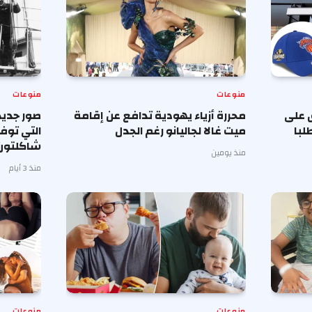
منوعات
منوعات
 على
محررة أزياء يهودية تدافع عن إقامة
صور جديد
لبا
ميت غالا لجاليانو رغم الجدل
التي توف
شاكلتون
منذ يومين
منذ 3 أيام
منوعات
منوعات