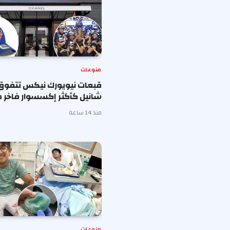
منوعات
قبعات نيويورك نيكس تتفوق
شانيل كأكثر إكسسوار فاخر ط
منذ 14 ساعة
منوعات