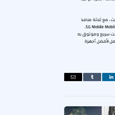
 ، مع ثلاثة منافذ
LAN Gigabit و 2.5 و 1 Gigabit WAN ، أحدها أيضًا ميناء LAN ، و USB WAN لربط 4G LTE و 5G Mobile Mobile.
ASUS RT-BE تقريبًا كل ذلك بإنترنت سريع وموثوق به
وين احتياجاتك ، ولكن يمكنك دائمًا الاطلاع على Roundup الكامل لأفضل أجهزة
ت
لينكدإن
Tumblr
البريد
الإلكتروني