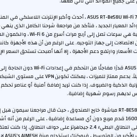
الأهم من ذلك ، تدعم ASUS RT-Be58U Wi-Fi 7 ، أحدث وأكبر الإنترنت ال
ئد المعيار الجديد ، فتأكد من مراجعة شرحنا الكامل الذي ينهي 
الفنية. الفوائد العملية هي سرعات تصل إلى 
لاتصالات إلى جهاز التوجيه. على الرغم من أن هذه الأجهزة كا
 الأسعار وارتفع دعم الأجهزة ، إلا أنها أصبحت تستحق السعر ال
يمنحك تطبيق ASUS Mobile قدرًا مفاجئًا من التح
المسؤول الأكثر تفصيلاً. بدعم ممتاز للميزات ، يمكنك
يس لديهم رسوم شهرية إضافية.
لقد تأثرنا بمجموعة RT-BE58U مباشرة خارج الصندوق ، حيث قال مراجعنا سيمون
المكون من طابقين ، 1600 قدم مربع دون أي مساعدة إضافية ، على الرغم من أ
الأحيان سوف يتحول إلى النطاق البطيء 2.4 جيجاهرتز على حواف النطاق. 
تغطية إضاف