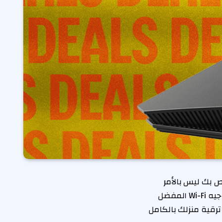
ص بك ليس بالأمر
القوي كما كان عليه؟ قد تفكر في ترقية جهاز التوجيه الخاص بك ، ويتم تمييز جهاز توجيه Wi-Fi المفضل
. مقابل 130 دولارًا فقط ، يمكنك ترقية منزلك بالكامل