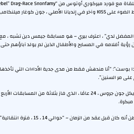
فرقة-هذا العام يسلط الضوء على KISS وآخر في إنديانا الأصلي ، جون كوغا
“المفضل لدي” ، اعترف بيري – هو مسابقة جيمس دين تشبه ، مع
ن رؤية أفلامه في المسارح والأطفال الذين لم يولد آباؤهم حتى 
ا بوست”: “أنا مندهش فقط من مدى جدية الأداءات التي تأخذها
على مر السنين”.
كان مشجع الجنرال مايكل جون جروس ، 24 عامًا ، الذي فاز بثلاثة من المسابق
مبكرة.
استذكر مواطن بوسطن أنه كان قبل عقد من الزما