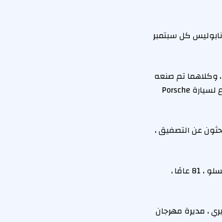
نديانابوليس كل سبتمبر
 ، وكلاهما تم صنعه
في عام 1955 ، و “العملاق” عام 1956 – قبل وفاته في سن 24 في حادث تصادم مروع لسيارة Porsche
حثون عن التصفيق ،
“أظن أنه اعتقد دائمًا أنه سيكون مشهورًا يومًا ما” ، قال ابن عم العميد ماركوس وينسلو ، 81 عامًا ،
ري ، مديرة مهرجان