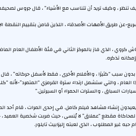
ف تنظر ، وكيف تريد أن تتناسب مع الأشياء” ، قال جروس لصحيف
ع-عن طريق الأمهات الأصدقاء ، اللذين قامن بتقييم النقطة الإج
 كروي ، الذي فاز بالمركز الثاني في فئة الأطفال العام الما
إمكانه تذكره.
 العام ، والتي ستشمل ارتداء سترة القرمزي “المتمرد”-لأنه “
ارات السباق ، والسترات الحمراء أو السيرتين.”
عيدون إنشاء مشاهد فيلم كامل. في إحدى المرات ، قام أحد ال
اكاة مقطع “عملاق” لا يُنسى ، حيث ضربت شخصية العميد ، جي
حبه غير المطلوب ، الذي لعبته إليزابيث تايلور.