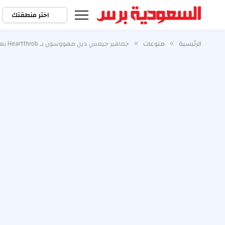
اختر منطقتك
الرئيسية
منوعات
جماهير جيمس دين مهووسون بـ Heartthrob بعد 70 عامًا من الموت
»
»