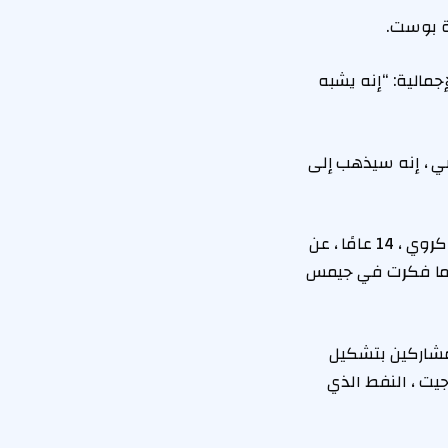
ة بوست.
مالية: “إنه يشبه
ضي ، إنه سيذهب إلى
“سأشاهد” المتمردين بدون سبب “كثيرًا ، والأفلام الأخرى ، فقط لأسفل حركاته” ، قال كروي ، 14 عامًا ، عن
كلما فكرت في جيمس
مشاركين بتشكيل
ت ، النفط الذي