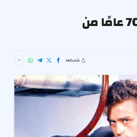
جماهير جيمس دين مهووسون بـ Heartthrob بعد 70 عامًا من
شاركها