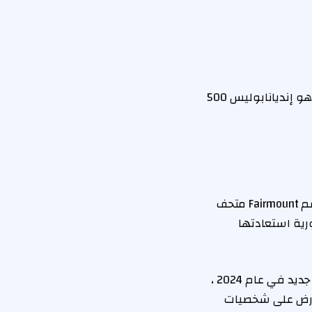
وقال “إنديانا ليست ، مثل ، دولة كبيرة حقًا”. “الشيء الرئيسي الوحيد الذي وصلنا إليه هو إنديانابوليس 500
إن أسطورة السينما المتمردة تحظى بشعبية كبيرة ، في الواقع ، بحيث لا يمكن أن تدعم Fairmount متحف
ية استعادتها
في هذه الأثناء ، يحتفل المتحف بالذكرى السنوية الخمسين لتأسيسه بعد افتتاح مبنى جديد في عام 2024 ،
إضافة إلى المعارض على شخصيات