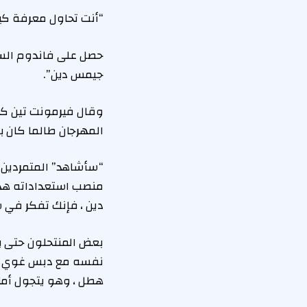
“أنت تحاول معرفة كي
حصل على فاندوم السري
جيمس دين”.
وقال فيرمونت تين كاش
المهرجان طالما كان ب
منصب استعداداته هذا
دين ، فإنك تفكر في سي
بعض المنتحلون حتى ي
نفسه مع دبس غوي لمح
هطل ، وهو يتجول أمام 