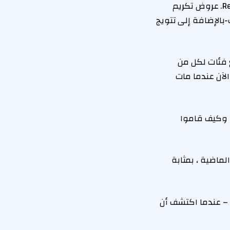
للسيارات العتيقة ، متلقاة مع فورد ميركوري أوتوس من “Rebel” Drag-Race Snonfamy. عروض تكريم
ر ميلنكامب-بالإضافة إلى تتويج
 فئات لكل من
الآن عندما مات
 وكيف قاموا
ات الأربع الماضية ، بمثابة
ن – “حوالي 14 ، 15 ، فترة انتقالية” – عندما اكتشف أن