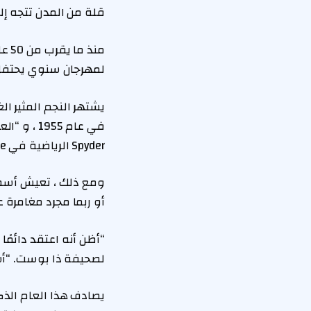
قلة من المدن تتجه إلى ابنها ال
منذ
لمهرجان سنوي يحتفل
يشتهر النجم المثير ا
Spyder الرياضية في Cholame ، كاليفورنيا ، في 30 سبتمبر 1955.
ومع ذلك ، تعيش أسطور
أو ربما مجرد مغامرة
لصحيفة ذا بوست. “أشك في أن
يصادف هذا العام الذك