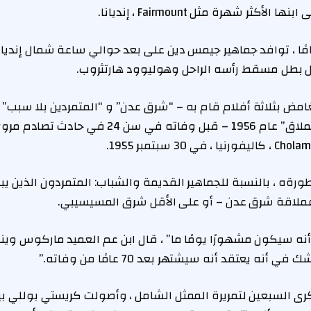
أكثر شهرة مثل Fairmount ، إنديانا.
 ما يقرب من 50 عامًا ، توافد جماهير جيمس دين على بعد حوالي ساعة شمال إ
 بطل مسقط رأسه الراحل وهوليوود هارتثروب.
لغامض بثلاثة أفلام قام به – “شرق عدن” و “المتمردين بلا سبب”
ةه ، بالنسبة للجماهير القديمة والشباب: المتمردون الذين يب
 عملاقة شرق عدن – أو على الأقل شرق المسيسيبي.
ه يعتقد أنه سيشتهر بعد 70 عامًا من وفاته.”
رى السبعين لتمريرة الممثل الشامل ، وأصولت كريستي بوللي بي