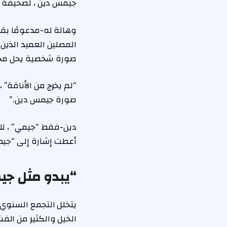
جيمس دين ، لصحيفة بوست بأنها تتوق
وهالة له-مدعومًا بقم
المصلين العميد الذين
صورة شخصية يحل محل 
“لم يخرج من الأناقة”
صورة جيمس دين.”
دين-فقط “جيمي” ، للس
أعطت إشارة إلى “جيمس
“يبدو مثل ج
يتخلل التجمع السنوي
الخيل والكثير من الفش