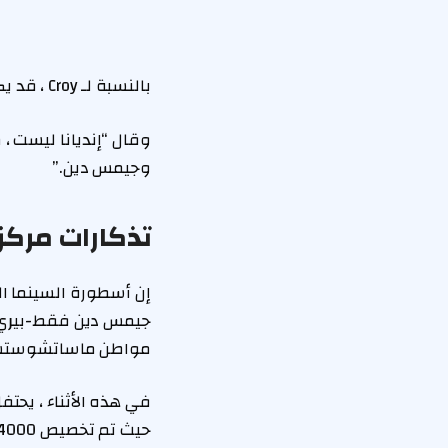
بالنسبة لـ Croy ، قد يكون هناك تفسير بسيط لبرد أوبر المراهق.
وجيمس دين.”
تذكارات مركز
جيمس دين فقط-بيري 
مواطن ماساتشوستس ومالكها دي