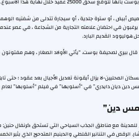
ع سحق 25000 عميد خلال نهاية هذا الأسبوع.
يص أبيض ، أو سترة جلدية ، أو سيجارة تتدلى من شفتيه الوهمية
 يرغبون في احتضان علامته التجارية من الشجاعة ، في عصر عندم
هوليوود القديم البارد.
 ، قال بيري لصحيفة بوست. “يأتي الأولاد الصغار ، وهم مفتونون
كان المحليين-لا يزال أيقونة تعديل الأجيال بعد عقود ؛ حتى تاي
 دين ديان دايدري” في “أسلوبها” في فيلم “أسلوبها” لعام 2015.
يمس دين”
 للمدينة مع مناطق الجذب السياحي التي تستحق كرنفال حنين:
ار. الرقص في التنانير القلطي والدينيم المتدحرج الذي يثير الخ