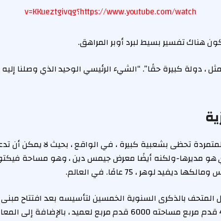
https://www.youtube.com/watch؟v=KKueztgivqg
ية
هو مديرها-ولكنه أيضًا معرض جيمس دين ، وهو مساحة فيكتور
فيد لوهر ، 75 عامًا. في العالم.
حيث تم تخصيص 4000 قدم مربع مساحته 6000 قدم مربع لعميد ، بال