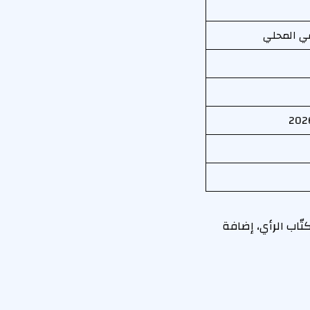
عي المحلي
تّاب الرأي، إضافة