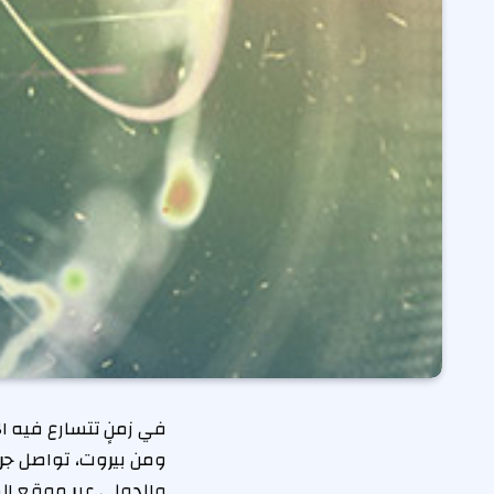
في زمنٍ تتسارع فيه ا
ومن بيروت، تواصل جريد
والدولي عبر موقعٍ إل