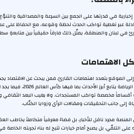
بارية في قدرتها على الجمع بين السرعة والمصداقية والتنوّع.
دلة عبر تغطية تواكب الحدث لحظة وقوعه، مع الحفاظ على عمق
ارئ في لبنان والمنطقة، يمثّل ذلك فارقاً حقيقياً بين متابعةٍ س
كل الاهتمامات
إلى الموقع بتعدد اهتمامات القارئ، فمن يبحث عن الاقتصاد يجد
والأعمال، ومن يهوى الرياضة يتابع أبرز ا
أقساماً مخصصة تواكب المستجدات. ولا يغيب البعد الثقافي وال
 إلى جانب التحقيقات ومقالات الرأي وزوايا الكتّاب.
المنصة مجرد ناقل للأخبار، بل فضاءً معرفياً متكاملاً يخاطب العق
 على التلقّي، بل يصبح أمام خيارات تتيح له بناء تجربته الخاصة في