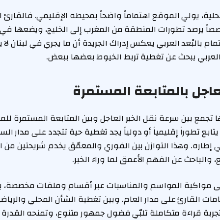
حلية، يولي الموقع اهتماماً واضحاً بمحيطه الإقليمي. فالقارئ 
صاً يرصد تطورات المنطقة من المغرب إلى الخليج، ويضعها ف
مام بالبُعد العربي يعكس إدراك الجريدة أن ما يجري في لبنان ل
والعربي يبحث عن تغطية تربط الخيوط بعضها ببعض.
عاجل بالمتابعة المستمرة
تجمع بين سرعة نقل الخبر العاجل وبين المتابعة المستمرة للم
تابع تطوراً إقليمياً أو دولياً يجد تغطية حية تتجدد على مدار ال
 إطاره. وهذا التوازن بين الفوري والمعمّق يخدم شريحتين من ا
، والباحث عن الفهم الأعمق لما وراء الخبر.
 مواكبة المواسم والمناسبات عبر أقسام وملفات مخصصة، بما
مامات القارئ على مدار العام. وبين تغطية الشأن المحلي والريا
جربة قراءة متكاملة تلبّي فضول جمهور متنوع، وتمنحه القدرة 