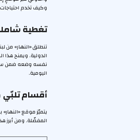
وكيف تخدم احتياجات ا
تغطية شاملة
تنطلق «النهار» من لب
الدولية. ويمنح هذا ا
نفسه وضعه ضمن سياقه
اليومية.
أقسام تلبّي 
يتميّز موقع «النهار» 
المفضّلة. ومن أبرز هذ