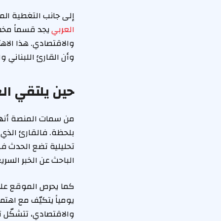
إلى جانب التغطية الم
العربي
يجد قسماً مخص
والاقتصادي. هذا الاهت
وأن القارئ اللبناني 
حين يلتقي ال
من سمات المنصة أنها 
بلحظة. فالقارئ الذي ي
تحليلية تضع الحدث في
الباحث عن الخبر السريع
كما يحرص الموقع على
يومياً يتكيّف مع اهت
والاقتصادي، تتشكّل ت