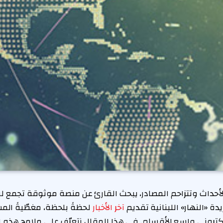
لأحداث وتتزاحم المصادر، يبحث القارئ عن منصة موثوقة تجمع له
ة «النهار» اللبنانية تقديم
آخر الأخبار
لحظةً بلحظة، مغطّيةً الم
كتروني واسع الأقسام. في هذا المقال نتعرّف على ملامح هذه ال