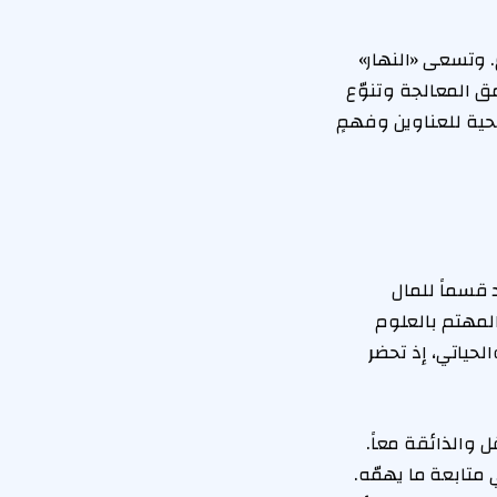
 وتسعى «النهار»
 المعالجة وتنوّع
طحية للعناوين وفهمٍ
 قسماً للمال
لأحداث بما فيها كأس العالم 2026، فيما يجد المهتم بالعلوم
حياتي، إذ تحضر
ل والذائقة معاً.
 متابعة ما يهمّه.