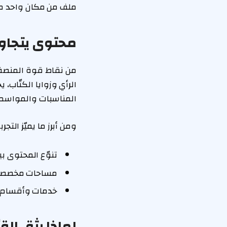
ملف من مكان واحد من 
محتوى يتجاوز 
من نقاط قوة المنصة أ
الرأي وزوايا الكتّاب،
المناسبات والمواسم ع
ومن أبرز ما يميّز التجرب
تنوّع المحتوى ب
مساحات مخصصة ل
خدمات وأقسام ت
لماذا يثق القر