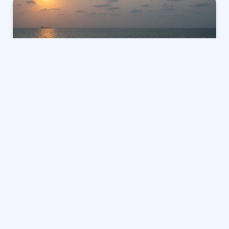
التصعيد في الخليج: ضربة أمريكية
لإيران وتداعيات إقليمية فورية
يشهد الشرق الأوسط تطورات متسارعة وسط استمرار
التصعيد في الخليج
، حيث أعلن الرئيس الأمريكي دونالد
ترامب، يوم الإثنين، عن توجيه ضربة عسكرية أسفرت عن
إغراق 7 قوارب إيرانية صغيرة وسريعة. وتأتي هذه التطورات
في ظل توترات إقليمية واسعة شملت استهداف سفن