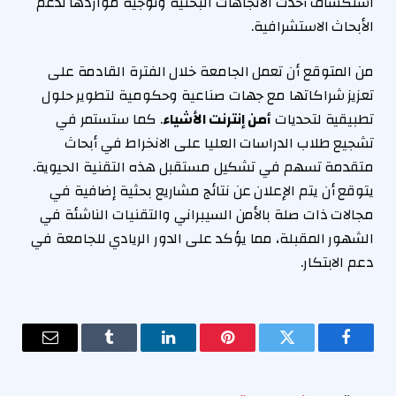
استكشاف أحدث الاتجاهات البحثية وتوجيه مواردها لدعم
الأبحاث الاستشرافية.
من المتوقع أن تعمل الجامعة خلال الفترة القادمة على
تعزيز شراكاتها مع جهات صناعية وحكومية لتطوير حلول
تطبيقية لتحديات
أمن إنترنت الأشياء
. كما ستستمر في
تشجيع طلاب الدراسات العليا على الانخراط في أبحاث
متقدمة تسهم في تشكيل مستقبل هذه التقنية الحيوية.
يتوقع أن يتم الإعلان عن نتائج مشاريع بحثية إضافية في
مجالات ذات صلة بالأمن السيبراني والتقنيات الناشئة في
الشهور المقبلة، مما يؤكد على الدور الريادي للجامعة في
دعم الابتكار.
فيسبوك
تويتر
بينتيريست
لينكدإن
Tumblr
البريد
الإلكترو