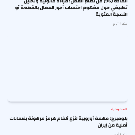
المادة (96) من نظام العمل: قراءة قانونية وتحليل
تطبيقي حول مفهوم احتساب أجور العمال بالقطعة أو
النسبة المئوية
منذ 4 أيام
السعودية
بلومبرج: مهمة أوروبية لنزع ألغام هرمز مرهونة بضمانات
أمنية من إيران
منذ 5 أيام