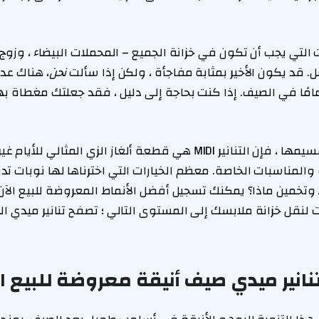
لتي يجب أن تكون في خزانة الجميع – المحملات البيضاء ، وزوج ج
. قد يكون الأخير بمثابة مفاجأة ، ولكن إذا سألت
نحن
، هناك عد
امًا في الصيف. إذا كنت بحاجة إلى دليل ، فقد جعلتك مغطاة بهذ
على أي حال تقوم بتقسيمها ، فإن التنانير MIDI هي قطعة ألغاز الزي المثالي ل
 والمناسبات الخاصة. معظم الخيارات التي اخترناها لها نوبات 
ان الوقت لنقل خزانة ملابسك إلى المستوى التالي ؛ تصفح تنانير ميدي ا