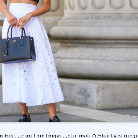
بوعية لديها شراكات تابعة. نتلقى تعويضًا عند النقر على رابط وإ