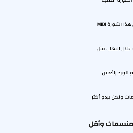
الصورة الظلية
إن نمط الأزهار اللذيذ ، والشق الجانبي الأنيق والطول المتوسط على هذا التنورة MIDI
خاصة خلال النهار ، مثل
مط برعم الورد رائعتين
الأمر وكأنه بيجامات ولكن يبدو أكثر
، منسمات وأقل