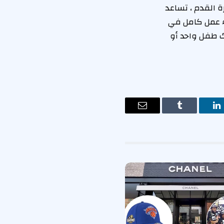
جتماعات PTA وحضور بطولات كرة القدم ، تساعد
بء عمل كامل في
يك طفل واحد أو
ت
لينكدإن
Tumblr
البريد
الإلكتروني