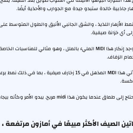
ذا التنورة البوهو الأنيقة في أسلوب طويل بعد الصيف. يمنح 
ر جاذبية خالدة ستبدو جيدة مع الجوارب والأحذية أيضًا.
لى أي خزانة صيفية.
لا يوجد إنكار هذا MIDI المليء بالملل ، وهو مثالي للمناسبات ال
مام الزفاف.
يأتي هذا MIDI المذهل في 15 زخارف صيفية ، بما في ذلك ن
كسة.
من يحتاج إلى طماق عندما يكون هذا midi مريح. يبدو 
ين الصيف الأكثر مبيعًا في أمازون مرتفعة 