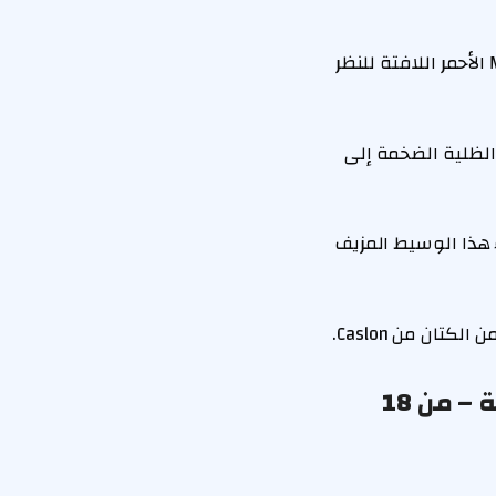
أركض ، لا تمشي! تقوم Nordstrom بخفض الأسعار على هذا MIDI الأحمر اللافتة للنظر
 الظلية الضخمة إلى
ء هذا الوسيط المزيف
15 أحذية رياضية مريحة وداعمة لكل أمي مشغولة – من 18