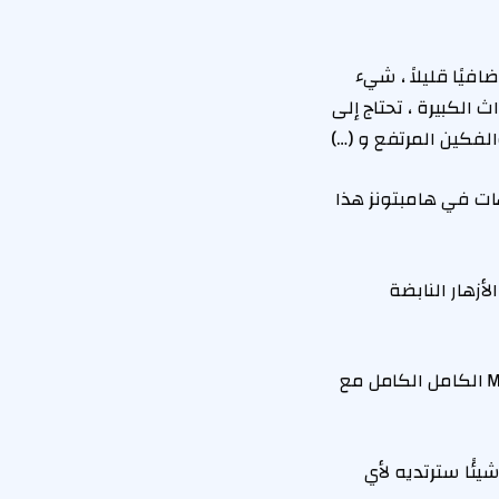
يًا قليلاً ، شيء
ث الكبيرة ، تحتاج إلى
الفكين المرتفع و (…)
ات في هامبتونز هذا
يد أن تشعر وكأنها جنية الغابات؟ يمكن أن يساعد هذا midi الأزهار النابضة
يمكن أن ترتدي أفضل التنانير بسهولة أو لأسفل. قم بإقران هذا MIDI الكامل الكامل مع
ا بعدها ، يعد هذا MIDI المطوي شيئًا سترتديه لأي