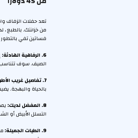
من 45 دولارًا
تعد حفلات الزفاف وال
من خزانتك. بالطبع ، لد
فساتين تفي بالتطور وا
6. الرفاهية الهادئة:
إ
الصيف. سوف تتناسب مع
7. تفاصيل غريب الأطوار:
بالحياة والبهجة. يض
8. المفضل لديك:
التسلل الأبيض أو الش
9. الطيات الجميلة: