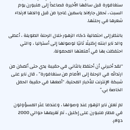
سنغافورة قبل ساقها الأخيرة فصاعداً إلى ملبورن يوم
السبت ، تحمل جارلاند ياسمين غاجرا من قبل والدها لارتداء
شعرها في رحلتها.
بالنظر إلى احتمالية ذكاء الزهور خلال الرحلة الطويلة ، أعطى
والد ناير ابنته إكليلًا ثانيًا لوصولها إلى أستراليا ، والتي
احتفظت بها في أمتعتها المحمولة.
“لقد أخبرني أن أحتفظ بالثاني في حقيبة يدي حتى أتمكن من
ارتدائه في الرحلة إلى الأمام من سنغافورة” ، قال ناير على
شبكة الإنترنت للأخبار المحلية. “أضعها في حقيبة الحمل
الخاصة بي.”
لم تعلن ناير الزهور عند وصولها ، وعندما عثر المسؤولون
في مطار ملبورن على إكليل ، تم تغريمها حوالي 2000
دولار.