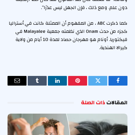
دون علم. ومع ذلك ، فإن الجهل ليس عذرًا”.
كما ذكرت ABC ، ​​من المفهوم أن الممثلة كانت في أستراليا
كجزء من حدث Onam الذي نظمته جمعية Malayalee في
فيكتوريا. أونام هو مهرجان حصاد لمدة 10 أيام من ولاية
كيرالا الهندية.
فيسبوك
تويتر
بينتيريست
لينكدإن
Tumblr
البريد
الإلكترو
المقالات
ذات الصلة