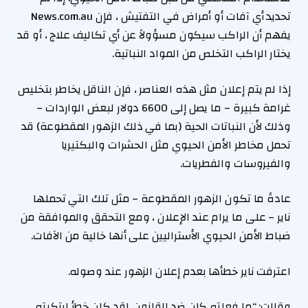
تحديد أي آفات أو أمراض في التفتيش ، فإن News.com.au
يفهم أن الراكب سيكون مسؤولاً عن أي تكاليف علاج ، أو قد
يختار الراكب التخلص من المواد النباتية.
إذا لم يتم إعلان مثل هذه العناصر ، فإن الناقل يخاطر بتخليص
غرامة كبيرة – ما يصل إلى 6600 دولار لبعض الواردات –
وذلك لأن النباتات الحية (بما في ذلك الزهور المقطوعة) قد
تحمل مخاطر الأمن الحيوي مثل الحشرات والبكتيريا
والفيروسات والفطريات.
عادةً ما تكون الزهور المقطوعة – مثل تلك التي تحملها
ناير – على ما يرام عند الإعلان ، ومع التحقق والموافقة من
ضباط الأمن الحيوي الأستراليين على أنها خالية من الآفات.
اعترفت ناير خطأها بعدم إعلان الزهور عند وصوله.
وقالت: “ما فعلته كان ضد القانون. لقد كان خطأ ارتكبته