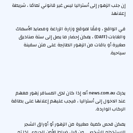
إن جلب الزهور إلى أستراليا ليس غير قانوني تمامًا ، شريطة
إعلانها.
في الواقع ، وفقًا لموقع وزارة الزراعة ومصايد الأسماك
والغابات (DAFF) ، يمكن إحضار ما يصل إلى ستة صناديق
صغيرة أو باقات من الزهور الطازجة على متن سفينة
سياحية.
يدرك news.com.au أنه إذا كان لدى المسافر زهور معهم
عند الدخول إلى أستراليا ، فيجب عليهم إعلانها على بطاقة
الركاب الواردة.
يمكن فحص كمية صغيرة من الزهور أو أوراق الشجر
للاستخدام الشخصي من قبل ضباط الأمن الحيوي. إذا تم