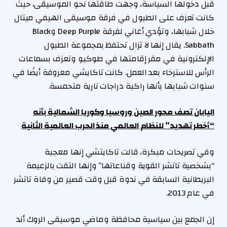
قبل دخولها السياسة، وجهت طاقتها نحو الموسيقى، حيث
كانت تعزف على الطبول في فرقة موسيقى الهيفي ميتال
خلال شبابها، وتؤدي أغاني لفرقة Deep Purple وBlack
Sabbath. يقال إنها لا تزال تحتفظ بمجموعة الطبول
الإلكترونية في مقر إقامتها في طوكيو وتعزف بسماعات
الرأس للاسترخاء بعد العمل. كانت تاكايشي معروفة أيضًا في
سنوات شبابها بأنها راكبة دراجات نارية متحمسة.
اليابان تصف محور الصين وروسيا وكوريا الشمالية بأنه
“أخطر تهديد” للنظام العالمي منذ الحرب العالمية الثانية
وفي تصريحات مبكرة، قالت تاكايتشي إنها معجبة
“بشخصية تاتشر القوية وقناعاتها” وإنها التقت بالزعيمة
البريطانية السابقة في ندوة قبل وقت قصير من وفاة تاتشر
في عام 2013.
إن الجمع بين سياسية محافظة وماضي موسيقى الروك أند