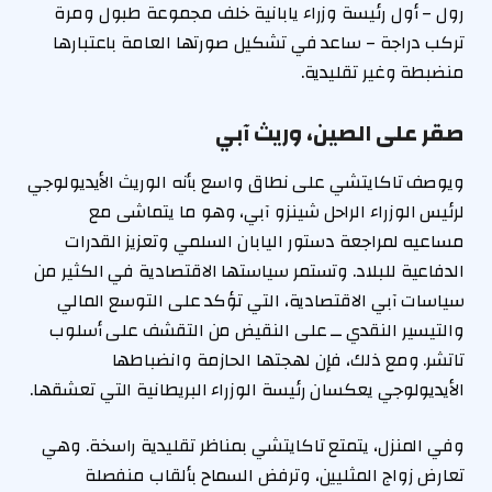
رول – أول رئيسة وزراء يابانية خلف مجموعة طبول ومرة ​​
تركب دراجة – ساعد في تشكيل صورتها العامة باعتبارها
منضبطة وغير تقليدية.
صقر على الصين، وريث آبي
ويوصف تاكايتشي على نطاق واسع بأنه الوريث الأيديولوجي
لرئيس الوزراء الراحل شينزو آبي، وهو ما يتماشى مع
مساعيه لمراجعة دستور اليابان السلمي وتعزيز القدرات
الدفاعية للبلاد. وتستمر سياستها الاقتصادية في الكثير من
سياسات آبي الاقتصادية، التي تؤكد على التوسع المالي
والتيسير النقدي ــ على النقيض من التقشف على أسلوب
تاتشر. ومع ذلك، فإن لهجتها الحازمة وانضباطها
الأيديولوجي يعكسان رئيسة الوزراء البريطانية التي تعشقها.
وفي المنزل، يتمتع تاكايتشي بمناظر تقليدية راسخة. وهي
تعارض زواج المثليين، وترفض السماح بألقاب منفصلة