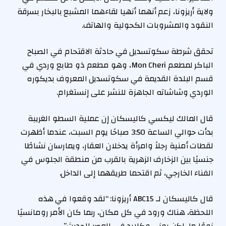
ولاية أريزونا، زعم أنهما أنهيا لقاءهما المشبع بالبخار بسرقة
النقود والمشروبات الكحولية والهاتف.
تحقق شرطة سكوتسديل في حادثة الاقتحام في الصباح
الباكر لمطعم Mon Cheri، وهو مطعم ذو طابع وردي في
قسم البلدة القديمة في سكوتسديل المعروف بديكوره
الوردي وشاشاته الجاهزة للنشر على إنستغرام.
قال المالك ليكسي كاليسكان إن عملية السطو الغريبة
بدأت حوالي الساعة 3:50 صباحًا يوم السبت، عندما أظهرت
لقطات أمنية رجلاً وامرأة يدخلان العقار، ويمارسان نشاطًا
جنسيًا بين الزخارف الزهرية بالقرب من منطقة الجلوس في
الفناء الخارجي، ثم اقتحما طريقهما إلى الداخل.
قال كاليسكان لـ ABC15 أريزونا: “لقد وقعوا في هذه
اللحظة، هناك ورود في كل مكان، ربما كان الأمر رومانسيًا