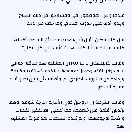
نوعًا ما، لكن بوني وكلايد في العصر الحديث”.
عندما وصل الموظفون في وقت لاحق من ذلك الصباح،
وجدوا أدلة على حدوث اقتحام، وما حدث قبل ذلك.
قال كاليسكان: “أول شيء لاحظته هو أن المنصة بأكملها
كانت ممزقة تمامًا. كانت هناك أشياء في كل مكان”.
وقالت كاليسكان لـ FOX 10 إن المشتبه بهم سرقوا حوالي
450 دولارًا نقدًا، وجهاز iPhone 5 يستخدم كهاتف للمضيفة،
وزجاجة من مشروب باكاردي رم. وأضافت أن بابين تضررا أثناء
عملية السطو.
وقالت الشرطة إن الزوجين ذوي الأصابع اللزجة شوهدا وهما
يرتديان أقنعة قبل خلعهما، مما أعطى المحققين لقطات
واضحة لوجوههما. ولم تحدد السلطات بعد هوية المشتبه
بهم.