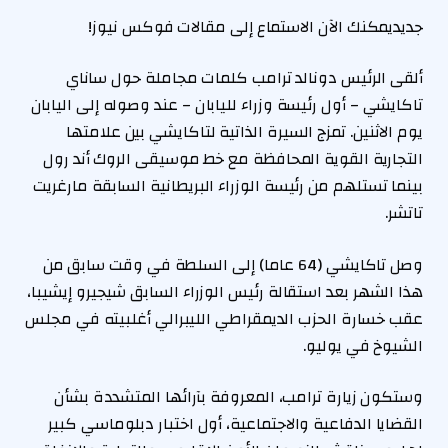
جديد
يمكنك الآن الاستماع إلى مقالات فوكس نيوز!
ألقى الرئيس دونالد ترامب كلمات مجاملة حول ساناي
تاكايشي – أول رئيسة وزراء لليابان – عند وصوله إلى اليابان
يوم الاثنين. تمزج السيرة الذاتية لتاكايشي بين علامتها
التجارية القوية المحافظة مع خط موسيقى الروك أند رول
بينما تستلهم من رئيسة الوزراء البريطانية السابقة مارغريت
تاتشر.
وصل تاكايشي (64 عاما) إلى السلطة في وقت سابق من
هذا الشهر بعد استقالة رئيس الوزراء السابق شيجيرو إيشيبا،
عقب خسارة الحزب الديمقراطي الليبرالي أغلبيته في مجلس
الشيوخ في يوليو.
وستكون زيارة ترامب، المعروفة بآرائها المتشددة بشأن
القضايا الدفاعية والاجتماعية، أول اختبار دبلوماسي كبير