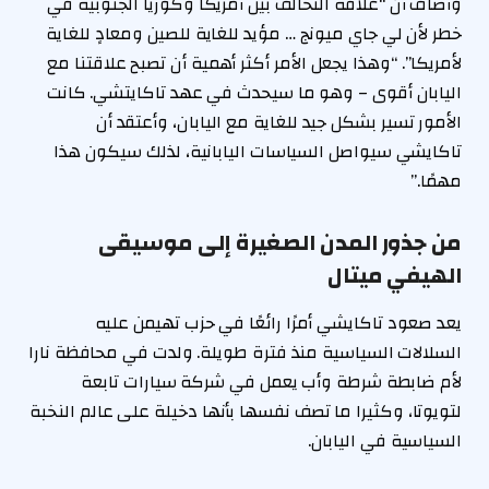
وأضاف أن “علاقة التحالف بين أمريكا وكوريا الجنوبية في
خطر لأن لي جاي ميونج … مؤيد للغاية للصين ومعادٍ للغاية
لأمريكا”. “وهذا يجعل الأمر أكثر أهمية أن تصبح علاقتنا مع
اليابان أقوى – وهو ما سيحدث في عهد تاكايتشي. كانت
الأمور تسير بشكل جيد للغاية مع اليابان، وأعتقد أن
تاكايشي سيواصل السياسات اليابانية، لذلك سيكون هذا
مهمًا.”
من جذور المدن الصغيرة إلى موسيقى
الهيفي ميتال
يعد صعود تاكايشي أمرًا رائعًا في حزب تهيمن عليه
السلالات السياسية منذ فترة طويلة. ولدت في محافظة نارا
لأم ضابطة شرطة وأب يعمل في شركة سيارات تابعة
لتويوتا، وكثيرا ما تصف نفسها بأنها دخيلة على عالم النخبة
السياسية في اليابان.