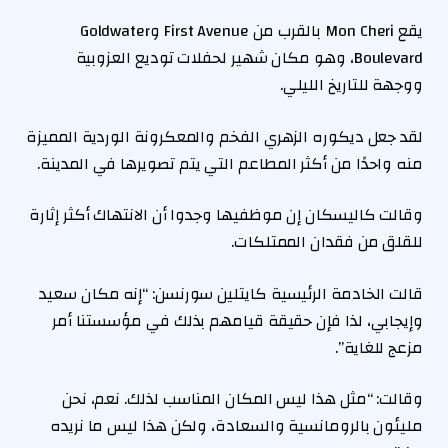
يقع Mon Cheri بالقرب من First Avenue وGoldwater
Boulevard، وهو مكان شهير لحفلات توديع العزوبية
ووجهة للتاريخ الليلي.
لقد جعل ديكوره الزهري الفخم والمعكرونة الوردية المميزة
منه واحدًا من أكثر المطاعم التي يتم تصويرها في المدينة.
وقالت كاليسكان إن موظفيها وجدوا أن الانتهاك أكثر إثارة
للقلق من فقدان الممتلكات.
قالت الخادمة الرئيسية كايتلين سورنسن: “إنه مكان سعيد
وإيجابي، لذا فإن حقيقة قيامهم بذلك في مؤسستنا أمر
مزعج للغاية”.
وقالت: “مثل هذا ليس المكان المناسب لذلك. نعم، نحن
مليئون بالرومانسية والسعادة، ولكن هذا ليس ما نريده