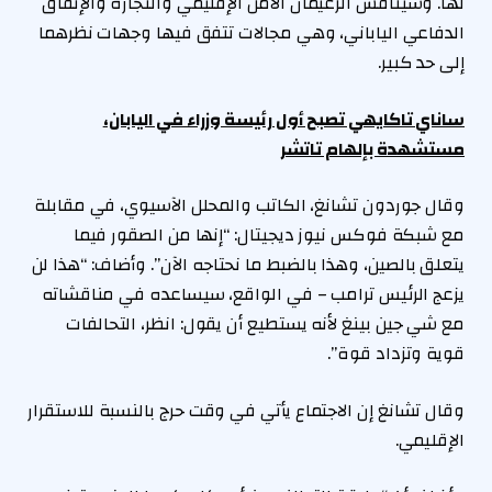
لها. وسيناقش الزعيمان الأمن الإقليمي والتجارة والإنفاق
الدفاعي الياباني، وهي مجالات تتفق فيها وجهات نظرهما
إلى حد كبير.
ساناي تاكايهي تصبح أول رئيسة وزراء في اليابان،
مستشهدة بإلهام تاتشر
وقال جوردون تشانغ، الكاتب والمحلل الآسيوي، في مقابلة
مع شبكة فوكس نيوز ديجيتال: “إنها من الصقور فيما
يتعلق بالصين، وهذا بالضبط ما نحتاجه الآن”. وأضاف: “هذا لن
يزعج الرئيس ترامب – في الواقع، سيساعده في مناقشاته
مع شي جين بينغ لأنه يستطيع أن يقول: انظر، التحالفات
قوية وتزداد قوة”.
وقال تشانغ إن الاجتماع يأتي في وقت حرج بالنسبة للاستقرار
الإقليمي.