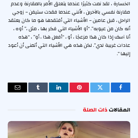
الخسارة ، لقد نمت كثيرًا عندما يتعلق الأمر بالمقارنة وعدم
مقارنة نفسي بالآخرين ، لأنني عندما فقدت ستيفن – زوجي
الراحل ، قبل عامين – الأشياء التي أفتقدها هو ما كان يعتقد
أنه كان من عيوبه”. “أو الأشياء التي فكر بها ، مثل ،” أوه ،
أنا آسف إذا كان هذا مزعجًا ، أو ، “أفعل هذا ، أو” ، “هذه
عادات غريبة لدي”. لكن هذه هي الأشياء التي أتمنى أن أعود
إليها “.
فيسبوك
تويتر
بينتيريست
لينكدإن
Tumblr
البريد
الإلكترو
المقالات
ذات الصلة