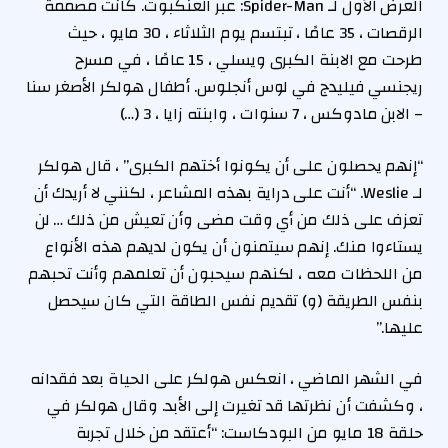
العرض الأول لـ Spider-Man: عبر العنكبوت. كانت مصممة
الرقصات ، 35 عامًا ، تبتسم يوم الثلاثاء ، 30 مايو ، حيث
طرحت مع الابنة الكبرى ويسلي ، 15 عامًا ، في مسرح
ريجنسي فيليدج في لوس أنجلوس. أطفال هولكر الأصغر سنا
– الابن مادوكس ، 7 سنوات ، وابنته زايا ، 3 (…)
“إنهم يحصلون على أن يكونوا أختهم الكبرى” ، قال هولكر
لـ Weslie. “أنت على دراية بهذه المشاعر ، لكنني لا أريدك أن
تعزف على ذلك من أي وقت مضى وأن تعيش من ذلك … لن
يستاءوا منك. إنهم سيتمنون أن يكون لديهم هذه الأنواع
من اللحظات معه ، لكنهم سيحبون أن تعلمهم وأنت تحبهم
بنفس الطريقة (و) تقديم نفس الطاقة التي كان سيحصل
عليها.”
في الشهر الماضي ، انعكس هولكر على الحياة بعد فقدانه
، وكشفت أن نظرتها قد تغيرت إلى الأبد. وقال هولكر في
حلقة 18 مايو من البودكاست: “أعتقد من خلال تجربة