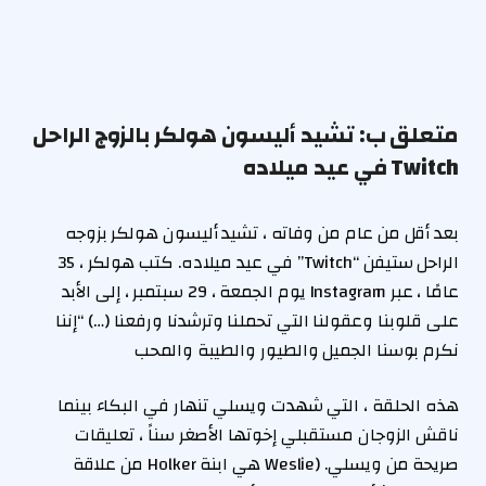
متعلق ب:
تشيد أليسون هولكر بالزوج الراحل
Twitch في عيد ميلاده
بعد أقل من عام من وفاته ، تشيد أليسون هولكر بزوجه
الراحل ستيفن “Twitch” في عيد ميلاده. كتب هولكر ، 35
عامًا ، عبر Instagram يوم الجمعة ، 29 سبتمبر ، إلى الأبد
على قلوبنا وعقولنا التي تحملنا وترشدنا ورفعنا (…) “إننا
نكرم بوسنا الجميل والطيور والطيبة والمحب
هذه الحلقة ، التي شهدت ويسلي تنهار في البكاء بينما
ناقش الزوجان مستقبلي إخوتها الأصغر سناً ، تعليقات
صريحة من ويسلي. (Weslie هي ابنة Holker من علاقة