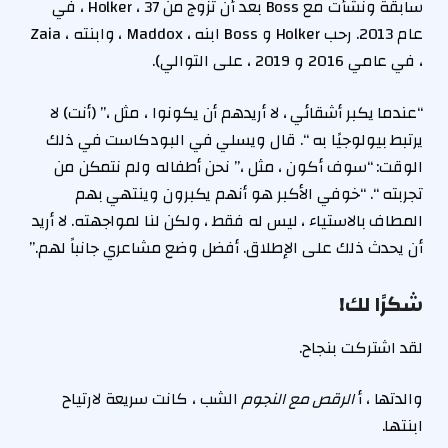
سابقة ونشأت مع Boss بعد أن تزوج من Holker ، 37 ، في
عام 2013. رحب Holker و Boss ابنه ، Maddox ، وابنته ، Zaia
، في عامي 2016 و 2019 ، على التوالي).
“عندما يكبر أشقائي ، لا أريدهم أن يكونوا ، مثل ،” (أنت) لا
يرتبط بيولوجيًا به “. قال ويسلي في البودكاست في ذلك
الوقت: “سوف أكون ، مثل ،” نحن أطفاله ولم نتمكن من
تجربته “. “خوفي الأكبر هو أنهم يكبرون وينتهي بهم
المطاف بالاستياء ، ليس له فقط ، ولكن لنا لمواجهته. لا أريد
أن يحدث ذلك على الإطلاق. أفضل وضع مشاعري جانباً لهم.”
شكرًا لك!
لقد اشتركت بنجاح.
والدتها ، أ
الرقص مع النجوم
الشب ، كانت سريعة لارتياح
ابنتها.