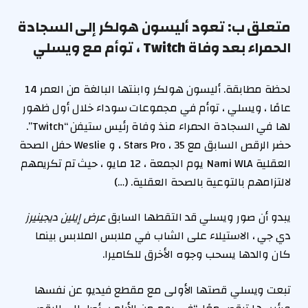
متعلق ب:
تعود أليسون هولكر إلى السجادة
الحمراء بعد وفاة Twitch ، توأم مع ويسلي
لحظة مطابقة. أليسون هولكر وابنتها البالغة من العمر 14
عامًا ، ويسلي ، توأم في مجموعات سوداء خلال أول ظهور
لها في السجادة الحمراء منذ وفاة رئيس ستيفن “Twitch”.
حضر الرقص السابق مع Stars Pro ، 35 ، و Weslie حفل الصحة
العقلية Nami WLA يوم الجمعة ، 12 مايو ، حيث تم تكريمهم
لالتزامهم بالتوعية بالصحة العقلية. (…)
يبدو أن صور ويسلي قد التقطها السابق
عرض إيلين ديجينيرز
دي جي ، الاستيلاء على الشاب في ملابس الملابس بينما
كان والدها يسحب وجوه الأخرق للكاميرا.
تبعت ويسلي قصتها الأولى مع مقطع فيديو عن نفسها