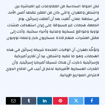
لكن الجولة السادسة من المفاوضات غير المباشرة بين
واشنطن وطهران، والتي كان من المقرر عقدها أمس الأحد،
في سلطنة عمان، أُلغيت بعد أن أطلقت إسرائيل، يوم
الجمعة، هجمات غير مسبوقة على إيران استهدفت منشآت
نووية ومواقع عسكرية ومدنية وأحياء سكنية، وأدت إلى
مقتل العشرات، منهم قادة عسكريون كبار وعلماء نوويون.
وتؤكّد طهران، أن الولايات المتحدة شريكة إسرائيل في هذه
الهجمات، وهو ما تنفيه واشنطن، بيد أن تقارير أميركية
وإسرائيلية ذكرت، أن هناك تنسيقا أميركيا إسرائيليا، وأن
القدرات العسكرية الأميركية تدعم تل أبيب في الدفاع الجوي
لاعتراض الصواريخ الإيرانية.
فيسبوك
تويتر
بينتيريست
لينكدإن
Tumblr
البريد