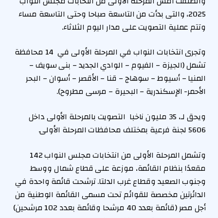
وانطلقت أمس المرحلة الأولى من انتخابات مجلس النواب
2025، والتى بدأت من التاسعة صباحا وحتى التاسعة مساء
وتتم عملية التصويت على مدار اليوم الثلاثاء.
وتجرى انتخابات النواب في المرحلة الأولى في 14 محافظة
تشمل (الجيزة – الفيوم – الوادي الجديد – بنى سويف –
المنيا – أسيوط – سوهاج – قنا – الأقصر – أسوان – البحر
الأحمر- الإسكندرية – البحيرة – مرسى مطروح).
ويحق لـ، 35 مليون ناخبا التصويت بالمرحلة الأولى داخل
5606 لجنة فرعية بمختلف محافظات المرحلة الأولى.
وتشمل المرحلة الأولى من انتخابات مجلس النواب 142
مقعدًا بنظام القائمة، موزعة على قطاع شمال ووسط
وجنوب الصعيد وقطاع غرب الدلتا. ترشحت قائمة واحدة في
الدائرتين مخصصة للقوائم تحت مسمى القائمة الوطنية من
أجل مصر (قائمة بعدد 40 مرشحا وقائمة بعدد 102 مرشحين)