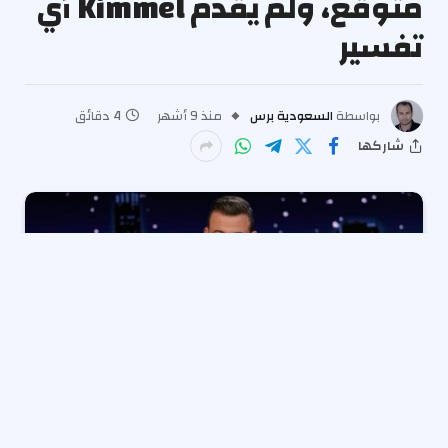
متوقع، ولم يقدم Kimmel أي
تفسير
بواسطة
السعودية برس
منذ 9 أشهر
4 دقائق
شاركها
جيمي كيميل
عاد إلى موجات الأثير بعد أن تم سحب حلقة