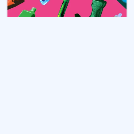
تقنية التحقق من العمر للسيجارة
الإلكترونية: الحل المبتكر أم الوهم؟
كشفت شركة Ike Tech عن تقنية جديدة للتحقق من العمر
للسيجارة الإلكترونية، تدعي أنها تضمن عدم وصول هذه
المنتجات إلى أيدي القاصرين. وبحسب ما ذكرت الشركة، فقد
حققت هذه التقنية نسبة نجاح 100% في التحقق من
العمر، مما دفعهم لوصفها بأنها “التقنية المقدسة” التي
كانت الهيئة الفيدرالية للأدوية والغذاء (FDA) تبحث عنها.