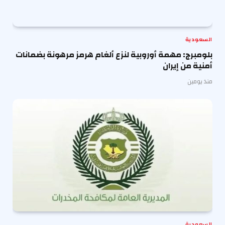
السعودية
بلومبرج: مهمة أوروبية لنزع ألغام هرمز مرهونة بضمانات
أمنية من إيران
منذ يومين
السعودية