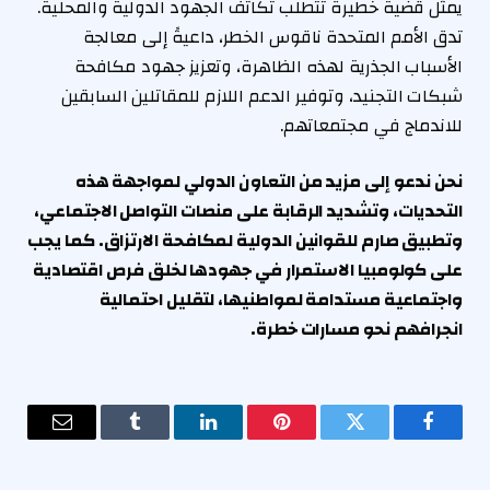
يمثل قضية خطيرة تتطلب تكاتف الجهود الدولية والمحلية.
تدق الأمم المتحدة ناقوس الخطر، داعيةً إلى معالجة
الأسباب الجذرية لهذه الظاهرة، وتعزيز جهود مكافحة
شبكات التجنيد، وتوفير الدعم اللازم للمقاتلين السابقين
للاندماج في مجتمعاتهم.
نحن ندعو إلى مزيد من التعاون الدولي لمواجهة هذه
التحديات، وتشديد الرقابة على منصات التواصل الاجتماعي،
وتطبيق صارم للقوانين الدولية لمكافحة الارتزاق. كما يجب
على كولومبيا الاستمرار في جهودها لخلق فرص اقتصادية
واجتماعية مستدامة لمواطنيها، لتقليل احتمالية
انجرافهم نحو مسارات خطرة.
فيسبوك
تويتر
بينتيريست
لينكدإن
Tumblr
البريد
الإلكترو