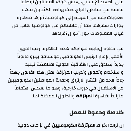
على الصعيد الإنساني، يعيش هؤلاء المقاتلون أوضاعاً
قاسية في مناطق النزاع، حيث يواجه الكثيرون منهم
صعوبات جمة في العودة إلى كولومبيا، أبرزها مصادرة
جوازات سفرهم. كما أن عائلاتهم في كولومبيا تعاني من
غياب المعلومات حول أحوال أفرادها.
في خطوة إيجابية لمواجهة هذه الظاهرة، رحب الفريق
الأممي بإقرار الرئيس الكولومبي غوستافو بيترو قانوناً
جديداً يصادق على الاتفاقية الدولية لمناهضة تجنيد
واستخدام وتمويل وتدريب المرتزقة. يمثل هذا القانون جهداً
جاداً للحد من انتشار الارتزاق وحماية المواطنين الكولومبيين
من الاستغلال في حروب خارجية، وهو ما يعكس اهتماماً
متزايداً بظاهرة
المرتزقة
والحلول الممكنة لها.
خلاصة ودعوة للعمل
إن تزايد انخراط
المرتزقة الكولومبيين
في نزاعات دولية