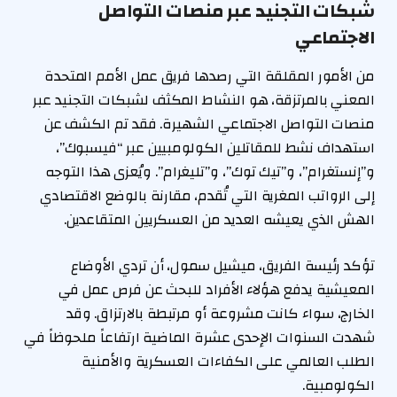
شبكات التجنيد عبر منصات التواصل
الاجتماعي
من الأمور المقلقة التي رصدها فريق عمل الأمم المتحدة
المعني بالمرتزقة، هو النشاط المكثف لشبكات التجنيد عبر
منصات التواصل الاجتماعي الشهيرة. فقد تم الكشف عن
استهداف نشط للمقاتلين الكولومبيين عبر “فيسبوك”،
و”إنستغرام”، و”تيك توك”، و”تليغرام”. ويُعزى هذا التوجه
إلى الرواتب المغرية التي تُقدم، مقارنة بالوضع الاقتصادي
الهش الذي يعيشه العديد من العسكريين المتقاعدين.
تؤكد رئيسة الفريق، ميشيل سمول، أن تردي الأوضاع
المعيشية يدفع هؤلاء الأفراد للبحث عن فرص عمل في
الخارج، سواء كانت مشروعة أو مرتبطة بالارتزاق. وقد
شهدت السنوات الإحدى عشرة الماضية ارتفاعاً ملحوظاً في
الطلب العالمي على الكفاءات العسكرية والأمنية
الكولومبية.