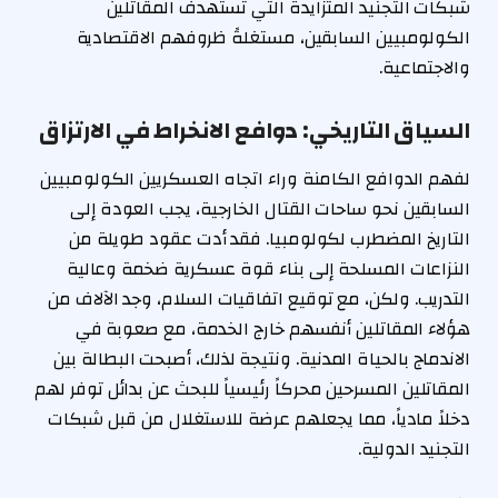
شبكات التجنيد المتزايدة التي تستهدف المقاتلين
الكولومبيين السابقين، مستغلةً ظروفهم الاقتصادية
والاجتماعية.
السياق التاريخي: دوافع الانخراط في الارتزاق
لفهم الدوافع الكامنة وراء اتجاه العسكريين الكولومبيين
السابقين نحو ساحات القتال الخارجية، يجب العودة إلى
التاريخ المضطرب لكولومبيا. فقد أدت عقود طويلة من
النزاعات المسلحة إلى بناء قوة عسكرية ضخمة وعالية
التدريب. ولكن، مع توقيع اتفاقيات السلام، وجد الآلاف من
هؤلاء المقاتلين أنفسهم خارج الخدمة، مع صعوبة في
الاندماج بالحياة المدنية. ونتيجة لذلك، أصبحت البطالة بين
المقاتلين المسرحين محركاً رئيسياً للبحث عن بدائل توفر لهم
دخلاً مادياً، مما يجعلهم عرضة للاستغلال من قبل شبكات
التجنيد الدولية.