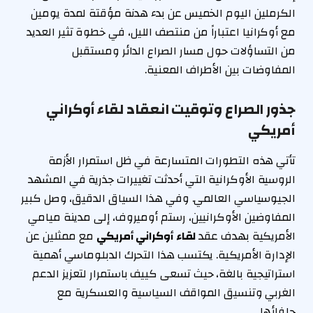
الكرملين اليوم الخميس عن بدء هدنة مؤقتة لمدة يومين
مع أوكرانيا اعتباراً من منتصف الليل، في خطوة تثير العديد
من التساؤلات حول مسار الصراع الدائر ومستقبل
المفاوضات بين الأطراف المعنية.
جذور الصراع وتوقيت انعقاد لقاء أوكراني
أمريكي
تأتي هذه التطورات المتسارعة في ظل استمرار الأزمة
الروسية الأوكرانية التي أحدثت تغييرات جذرية في المشهد
الجيوسياسي العالمي. وفي هذا السياق الدقيق، وصل كبير
المفاوضين الأوكرانيين، رستم أوميروف، إلى مدينة ميامي
الأمريكية بهدف عقد
لقاء أوكراني أمريكي
مع ممثلين عن
الإدارة الأمريكية. يكتسب هذا التحرك الدبلوماسي أهمية
استراتيجية بالغة، حيث تسعى كييف باستمرار لتعزيز الدعم
الغربي وتنسيق المواقف السياسية والعسكرية مع
حلفائها.