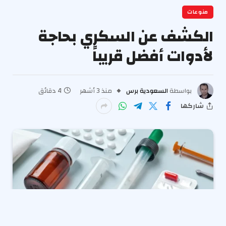
منوعات
الكشف عن السكري بحاجة
لأدوات أفضل قريباً
بواسطة
السعودية برس
منذ 3 أشهر
4 دقائق
شاركها