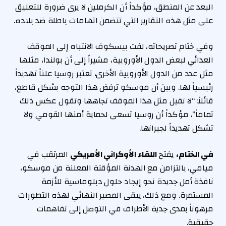
البعد عن المنطق، مؤكداً أن الكرملين لا يرى ضرورة للتعليق
على مثل هذه التقارير التي تتضمن اتهامات باطلة ضد بلاده.
وفي ختام تصريحاته، لفت بيسكوف الانتباه إلى الموقف
العدائي لبعض الدول الأوروبية، مشيراً إلى أن بولندا، مثلها
مثل عدد من الدول الأوروبية الأخرى، تعتبر روسيا علناً تهديداً
رئيسياً لها. وبين أن موسكو ترفض هذا التوجه بشكل قاطع،
قائلاً: “لا نقبل مثل هذا الموقف تجاهها وتقول عكس ذلك
تماماً”، مؤكداً أن روسيا تسعى لحماية أمنها القومي ولا
تشكل تهديداً لجيرانها.
في الختام،
يفتح
اللقاء الأوكراني الأمريكي
المرتقب في
ميامي، بالتزامن مع الهدنة المؤقتة المعلنة من موسكو،
نافذة أمل جديدة نحو إيجاد حلول دبلوماسية للأزمة
المستمرة. ومع ذلك، يبقى المصير النهائي لهذه التطورات
مرهوناً بمدى جدية الأطراف في التوصل إلى تفاهمات
حقيقية.