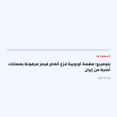
السعودية
بلومبرج: مهمة أوروبية لنزع ألغام هرمز مرهونة بضمانات
أمنية من إيران
منذ 6 أيام