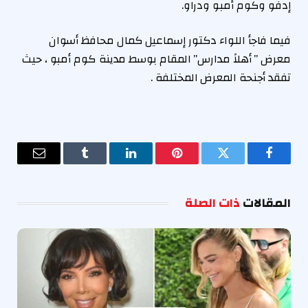
إدفو وكوم أمبو ودراو.
فيما فاجأ اللواء دكتور إسماعيل كمال محافظ أسوان
معرض ” أهلاً مدارس” المقام بوسط مدينة كوم أمبو ، حيث
تفقد أجنحة المعرض المختلفة .
فيسبوك
تويتر
بينتيريست
لينكدإن
Tumblr
البريد
الإلكترو
المقالات
ذات الصلة