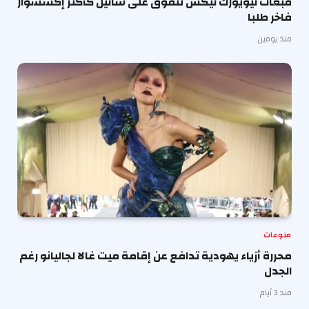
قبعات نيويورك نيكس تتفوق على شانيل كأكثر إكسسوار
فاخر طلبا
منذ يومين
منوعات
محررة أزياء يهودية تدافع عن إقامة ميت غالا لجاليانو رغم
الجدل
منذ 3 أيام