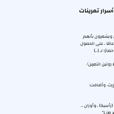
سرار تمرينات
ن ويشعرون بأنهم
ل أنفسهم. لاسي ستون – الذي يدرب أماندا سيفريد – يشجع ممثلة ماما ميا ، 37 عامًا ، على الحصول
روتين التمرين/
إرث. وأضافت:
رأسية) ، وأوزان …
الآن!”