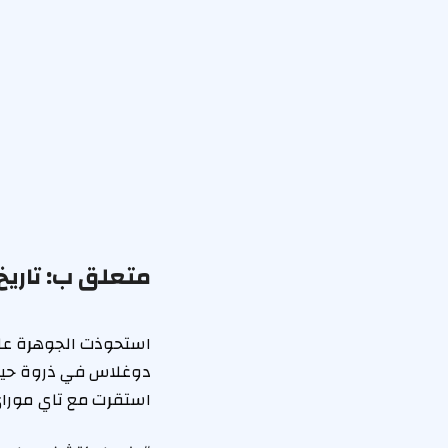
متعلق ب:
تاري
استحوذت الجوهرة على
دوغلاس في ذروة حيات
استقرت مع تاي موراي. الموسيقي و Rodeo Cowboy Wed