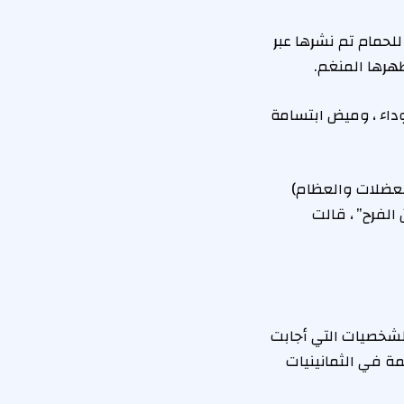
آة للحمام تم نشرها عبر
سوداء ، وميض ابتسامة
 51 و Gotta يجب أن تبقي هذه العضلات والعظام)
 الفرح” ، قالت
لشخصيات التي أجابت
مة في الثمانينيات