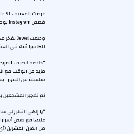
عرض
قصص Instagram يوم الثلاثاء 16 سبتمبر ، مما يعزى إلى رفع الأثقال وأكثر من ذلك لمظهرها المنغم.
وضعت ewel
للكاميرا أثناء ثني الع
مزيد من الوقت مع العائ
سلسلة من الصور ، بما
تم تفجير المشجعين بش
“يا إلهي! انظر إلى س
عليها مع بعض أسرار ال
من القرن العشرين (أي شخص