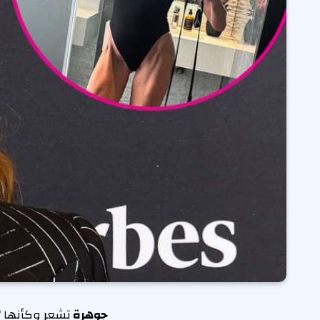
جوهرة
تشعر وكأنها “ا