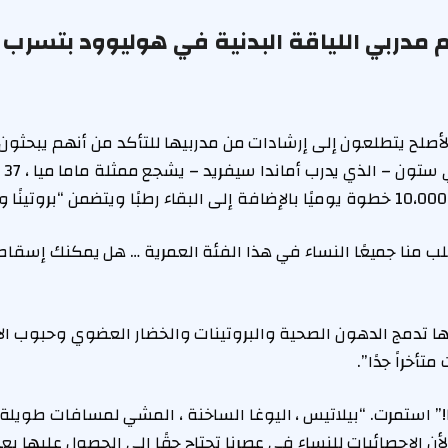
 مدربي اللياقة البدنية في هوليوود بتسرب أ
أصلح يتطلعون إلى إرشادات من مدربيها للتأكد من أنهم يبحثو
أفض
لب منا جميعًا النساء في هذا الفئة العمرية … هل يمكنك إسقاط 
نها تدمج الدهون الصحية والبروتينات والخضار العضوي وحبوب ال
تأخراً جدًا”.
ا!” استمرت. “بيلاتيس ، اليوغا الساخنة ، المشي لمسافات طويلة (
 الإحصائيات للنساء في عصرنا تحتاج حقًا إلى الحصول عليها بعد 