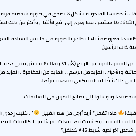
ت المغنية ، 51 عامًا ، شخصيتها المنحوتة بشكل لا يصدق في صورة شخصية مر
J بفخر مكاسبها معروضة أثناء التظاهر بالصورة في ملابس السباحة ال
ضلة ذات الرأسين.
“خلاصة الصيف: المزيد من السفر ، المزيد من الرفع (لأن
لة والأحباء ، المزيد من الرسم … المزيد من المغامرة ، المزيد من
 في ذلك أيضًا لقطة بيكيني مبتهجة تبرئها.
خصيتها وتوسلوا إلى نصائح التمرين في التعليقات.
اقيك!
ماذا تفعل؟ أريد أرجل من هذا القبيل!
” ، كتبت إحدى ا
لياقة البدنية ، وكشفت أنها فعلت “مزيجًا من الكالنيتات القدي
 آخر لديه شريط VHS كطفل؟