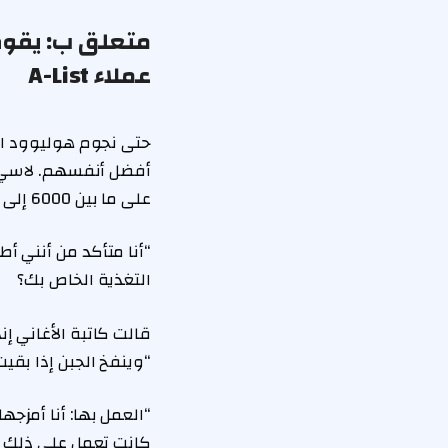
متعلق ب:
يقوم
عملاء A-List
حتى نجوم هوليوود ال
على ما بين 6000 إلى 10،000 خطوة يوميًا بالإضافة إلى البقاء رطبًا ويتضمن “بروتينًا وخضارًا لـ (…)
“أنا متأكد من أنني أط
التغذية الخاص بك؟
قالت كاتبة الأغاني إ
“وينفخ الجبن إذا بقيت م
“العمل بها: أنا أمزجه
كانت تعمل على ذلك لأن