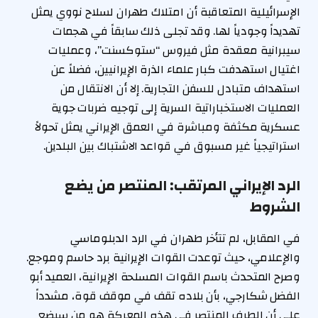
الإسرائيلية المتعاقبة أن امتلاك طهران لسلاح نووي يمثل
تهديداً وجودياً لها. وقد تجلى ذلك سابقاً في هجمات
سيبرانية معقدة مثل فيروس “ستوكسنت”، وعمليات
اغتيال استهدفت كبار علماء الذرة الإيرانيين، فضلاً عن
استهداف متبادل للسفن التجارية. إلا أن الانتقال من
العمليات الاستخباراتية السرية إلى توجيه ضربات جوية
عسكرية مكثفة ومباشرة في العمق الإيراني يمثل تحولاً
استراتيجياً غير مسبوق في قواعد الاشتباك بين البلدين.
الرد الإيراني المرتقب: المنتصر من يضع
الشروط
في المقابل، لم تتأخر طهران في الرد الدبلوماسي
والإعلامي، حيث توعدت القوات الإيرانية برد حاسم وموجع.
وصرح المتحدث باسم القوات المسلحة الإيرانية، العميد أبو
الفضل شكارجي، بأن بلاده تقف في موقف قوة، مشدداً
على أن الطرف المنتصر في هذه المعركة هو من سيضع