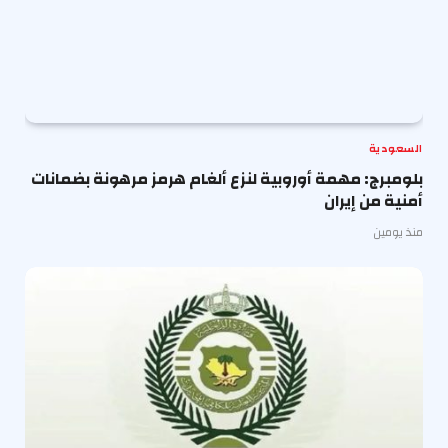
السعودية
بلومبرج: مهمة أوروبية لنزع ألغام هرمز مرهونة بضمانات
أمنية من إيران
منذ يومين