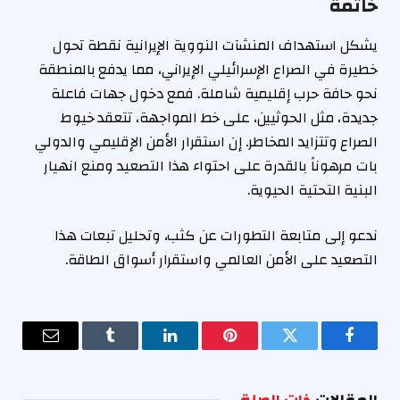
خاتمة
يشكل استهداف المنشآت النووية الإيرانية نقطة تحول
خطيرة في الصراع الإسرائيلي الإيراني، مما يدفع بالمنطقة
نحو حافة حرب إقليمية شاملة. فمع دخول جهات فاعلة
جديدة، مثل الحوثيين، على خط المواجهة، تتعقد خيوط
الصراع وتتزايد المخاطر. إن استقرار الأمن الإقليمي والدولي
بات مرهوناً بالقدرة على احتواء هذا التصعيد ومنع انهيار
البنية التحتية الحيوية.
ندعو إلى متابعة التطورات عن كثب، وتحليل تبعات هذا
التصعيد على الأمن العالمي واستقرار أسواق الطاقة.
فيسبوك
تويتر
بينتيريست
لينكدإن
Tumblr
البريد
الإلكترو