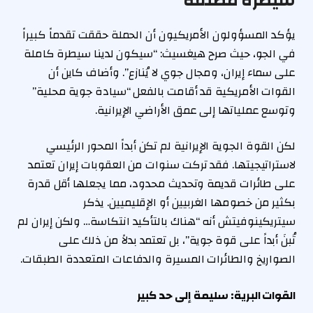
سيطرة مطلقة
يؤكد المسؤولون الأمريكيون أن الحملة حققت تقدماً كبيراً
في الجو، حيث صرح هيغسيث: “سيكون لدينا سيطرة كاملة
على سماء إيران، ومجال جوي لا يُنازع”. وأضاف كاين أن
القوات الأمريكية قد أقامت بالفعل “سيادة جوية محلية”
وتوسع عملياتها إلى عمق الأراضي الإيرانية.
لكن القوة الجوية الإيرانية لم تكن أبداً المحور الرئيسي
لاستراتيجيتها. فقد تركت سنوات من العقوبات إيران تعتمد
على طائرات قديمة وتحديث محدود، مما يجعلها أقل قدرة
بكثير من خصومها الغربيين أو الإقليميين. يذكر
سيتريكينوفيتش أنه “هناك بالتأكيد انتكاسة… ولكن إيران لم
تُبنَ أبداً على قوة جوية”، بل تعتمد بدلاً من ذلك على
الصواريخ والطائرات المسيرة والدفاعات المتعددة الطبقات.
القوات البرية: سليمة إلى حد كبير