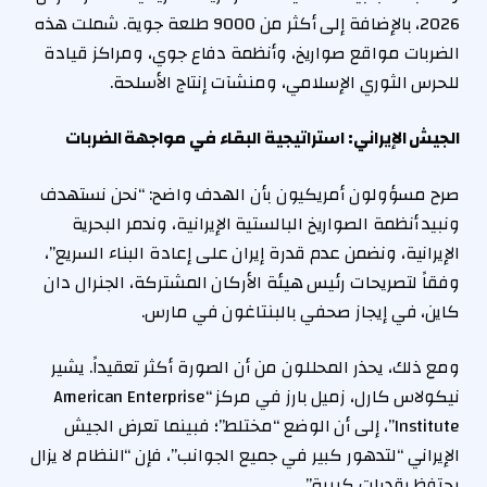
2026، بالإضافة إلى أكثر من 9000 طلعة جوية. شملت هذه
الضربات مواقع صواريخ، وأنظمة دفاع جوي، ومراكز قيادة
للحرس الثوري الإسلامي، ومنشآت إنتاج الأسلحة.
الجيش الإيراني: استراتيجية البقاء في مواجهة الضربات
صرح مسؤولون أمريكيون بأن الهدف واضح: “نحن نستهدف
ونبيد أنظمة الصواريخ البالستية الإيرانية، وندمر البحرية
الإيرانية، ونضمن عدم قدرة إيران على إعادة البناء السريع”،
وفقاً لتصريحات رئيس هيئة الأركان المشتركة، الجنرال دان
كاين، في إيجاز صحفي بالبنتاغون في مارس.
ومع ذلك، يحذر المحللون من أن الصورة أكثر تعقيداً. يشير
نيكولاس كارل، زميل بارز في مركز “American Enterprise
Institute”، إلى أن الوضع “مختلط”؛ فبينما تعرض الجيش
الإيراني “لتدهور كبير في جميع الجوانب”، فإن “النظام لا يزال
يحتفظ بقدرات كبيرة”.