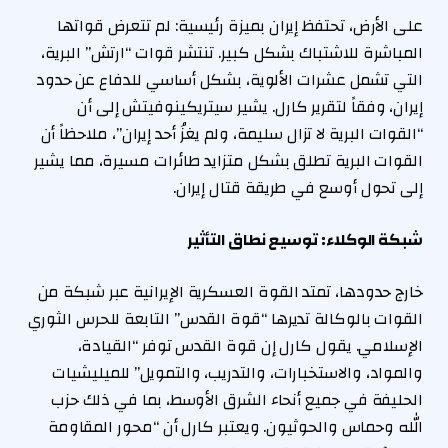
على الأرض، تحتفظ إيران بميزة رئيسية: لم تتعرض قواتها
المباشرة للاشتباك بشكل كبير. تنتشر قوات “ارتش” البرية،
التي تشمل عشرات الألوية، بشكل أساسي للدفاع عن حدود
إيران، وفقاً لتقرير كارل. يشير سيتريكينوفيتش إلى أن
“القوات البرية لا تزال سليمة، ولم يغزُ أحد إيران”، ملاحظاً أن
القوات البرية تطلق بشكل متزايد طائرات مسيرة، مما يشير
إلى تحول أوسع في طريقة قتال إيران.
شبكة الوكلاء: توسيع نطاق التأثير
خارج حدودها، تمتد القوة العسكرية الإيرانية عبر شبكة من
القوات بالوكالة تديرها “قوة القدس” التابعة للحرس الثوري
الإسلامي. يقول كارل إن قوة القدس توفر “القيادة،
والمواد، والاستخبارات، والتدريب، والتمويل” للميليشيات
الحليفة في جميع أنحاء الشرق الأوسط، بما في ذلك حزب
الله وحماس والحوثيون. ويعتبر كارل أن “محور المقاومة