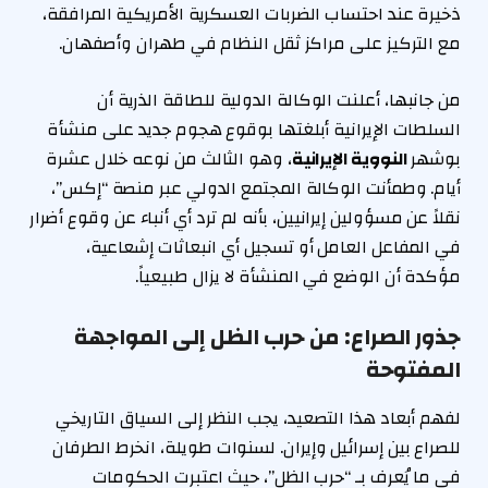
ذخيرة عند احتساب الضربات العسكرية الأمريكية المرافقة،
مع التركيز على مراكز ثقل النظام في طهران وأصفهان.
من جانبها، أعلنت الوكالة الدولية للطاقة الذرية أن
السلطات الإيرانية أبلغتها بوقوع هجوم جديد على منشأة
بوشهر
النووية الإيرانية
، وهو الثالث من نوعه خلال عشرة
أيام. وطمأنت الوكالة المجتمع الدولي عبر منصة “إكس”،
نقلاً عن مسؤولين إيرانيين، بأنه لم ترد أي أنباء عن وقوع أضرار
في المفاعل العامل أو تسجيل أي انبعاثات إشعاعية،
مؤكدة أن الوضع في المنشأة لا يزال طبيعياً.
جذور الصراع: من حرب الظل إلى المواجهة
المفتوحة
لفهم أبعاد هذا التصعيد، يجب النظر إلى السياق التاريخي
للصراع بين إسرائيل وإيران. لسنوات طويلة، انخرط الطرفان
في ما يُعرف بـ “حرب الظل”، حيث اعتبرت الحكومات