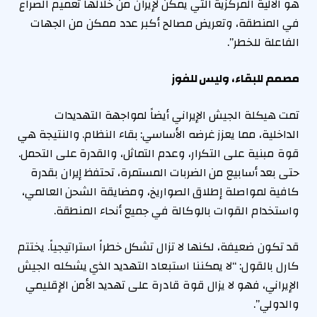
هو الآلية المركزية التي يمكن لإيران من خلالها تعميم الصراع
في المنطقة، وتعريض مصالح أكبر عدد ممكن من الجهات
الفاعلة للخطر”.
مصمم للبقاء، وليس للفوز
تمت هيكلة الجيش الإيراني أيضاً لمواجهة التهديدات
الداخلية، مما يعزز غرضه الأساسي: بقاء النظام. والنتيجة هي
قوة مبنية على التكرار، وعدم التماثل، والقدرة على التحمل.
حتى بعد أسابيع من الضربات المستمرة، تحتفظ إيران بقدرة
كافية لمواصلة إطلاق الصواريخ، ومضايقة الشحن العالمي،
واستخدام القوات بالوكالة في جميع أنحاء المنطقة.
قد تكون ضعيفة، لكنها لا تزال تشكل خطراً استراتيجياً. يختتم
كارل بالقول: “لا يمكننا استبعاد التهديد الذي يشكله الجيش
الإيراني، فهو لا يزال قوة قادرة على تهديد الأمن الإقليمي
والدولي”.