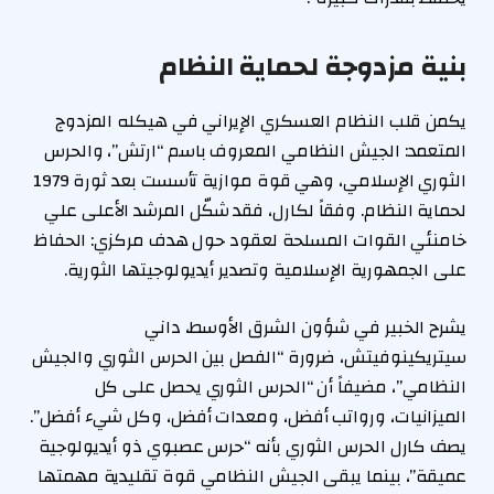
بنية مزدوجة لحماية النظام
يكمن قلب النظام العسكري الإيراني في هيكله المزدوج
المتعمد: الجيش النظامي المعروف باسم “ارتش”، والحرس
الثوري الإسلامي، وهي قوة موازية تأسست بعد ثورة 1979
لحماية النظام. وفقاً لكارل، فقد شكّل المرشد الأعلى علي
خامنئي القوات المسلحة لعقود حول هدف مركزي: الحفاظ
على الجمهورية الإسلامية وتصدير أيديولوجيتها الثورية.
يشرح الخبير في شؤون الشرق الأوسط، داني
سيتريكينوفيتش، ضرورة “الفصل بين الحرس الثوري والجيش
النظامي”، مضيفاً أن “الحرس الثوري يحصل على كل
الميزانيات، ورواتب أفضل، ومعدات أفضل، وكل شيء أفضل”.
يصف كارل الحرس الثوري بأنه “حرس عصبوي ذو أيديولوجية
عميقة”، بينما يبقى الجيش النظامي قوة تقليدية مهمتها