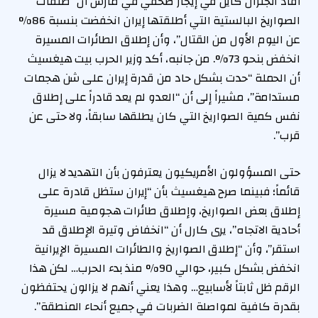
أفاد الجنرال كاين في إيجاز صحفي في مارس أن “طلقات
الصواريخ البالستية التي أطلقتها إيران انخفضت بنسبة 86%
عن اليوم الأول من القتال”، وأن إطلاق الطائرات المسيرة
انخفض بنحو 73%. من جانبه، أكد وزير الحرب بيت هيغسيث
أن الحملة “حدت بشكل حاد من قدرة إيران على شن هجمات
مستدامة”، مشيراً إلى أن “العدو لم يعد قادراً على إطلاق
نفس كمية الصواريخ التي كان يطلقها سابقاً، ولا حتى عن
قرب”.
حتى المسؤولون الأمريكيون يعترفون بأن التهديد لا يزال
قائماً؛ فبينما صرح هيغسيث بأن “إيران ستظل قادرة على
إطلاق بعض الصواريخ، وإطلاق طائرات هجومية مسيرة
أحادية الاتجاه”، يرى كارل أن “انخفاض وتيرة الإطلاق قد
استقر”، وأن “إطلاق الصواريخ والطائرات المسيرة الإيرانية
انخفض بشكل كبير، حوالي 90% منذ بدء الحرب… لكن هذا
الرقم ظل ثابتاً لأسابيع… وهذا يعني أنهم لا يزالون يحتفظون
بقدرة كافية لمواصلة الضربات في جميع أنحاء المنطقة”.