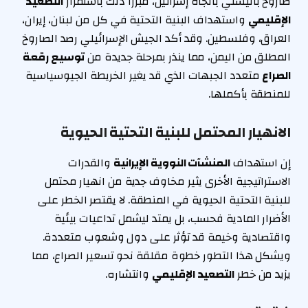
صاروخ باليستي باتجاه إسرائيل، مبرراً ذلك باستمرار
التصعيد
الإقليمي
واستهداف البنية التحتية في كل من لبنان، إيران،
العراق، وفلسطين. وقد أكد الجيش الإسرائيلي رصد الصاروخ
المطلق من اليمن، مما ينذر بمرحلة جديدة من
توسيع رقعة
الصراع
متعدد الجبهات الذي قد يغير الخريطة الجيوسياسية
للمنطقة بأكملها.
الانهيار المحتمل للبنية التحتية الحيوية
إن استهداف
المنشآت النووية الإيرانية
والقدرات
الاستراتيجية الأخرى يثير مخاوف جدية من انهيار محتمل
للبنية التحتية الحيوية في المنطقة. لا يقتصر الخطر على
الأضرار المادية فحسب، بل يمتد ليشمل تداعيات بيئية
واقتصادية وخيمة قد تؤثر على دول وشعوب متعددة.
ويشكل هذا التطور خطوة مقلقة نحو تسعير الصراع، مما
يزيد من خطر
التصعيد الإقليمي
وانتشاره.