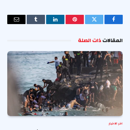
فيسبوك
تويتر
بينتيريست
لينكدإن
Tumblr
البريد
الإلكترو
المقالات
ذات الصلة
اخر الاخبار