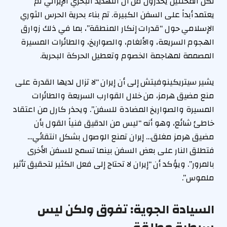
لكن المحللين يحذرون من أن التهديد البحري الإيراني لم
يعتمد أبداً على السفن الكبيرة. تم بناء بحرية الحرس الثوري
الإسلامي حول “قدرات إنكار المنطقة”، بما في ذلك زوارق
الهجوم السريعة، والألغام، والصواريخ، والطائرات المسيرة
المصممة لمهاجمة الخصوم وتعطيل الحركة البحرية.
يشير سيتريكينوفيتش إلى أن إيران “لا تزال لديها القدرة على
منع مضيق هرمز، من خلال القوارب السريعة والطائرات
المسيرة والصواريخ المضادة للسفن”. ويحذر كارل من اعتقاد
خاطئ شائع، وهو أنه “ليس من الدقيق فنياً القول بأن
مضيق هرمز مغلق… إيران تمنع الوصول بشكل انتقائي…
فتطلق النار على بعض السفن بينما تسمح للسفن الأخرى
بالمرور”. ويؤكد أن “إيران لا تحتاج إلى فعل الكثير لتحقيق تأثير
ملموس”.
السيادة الجوية: تفوق ولكن ليس