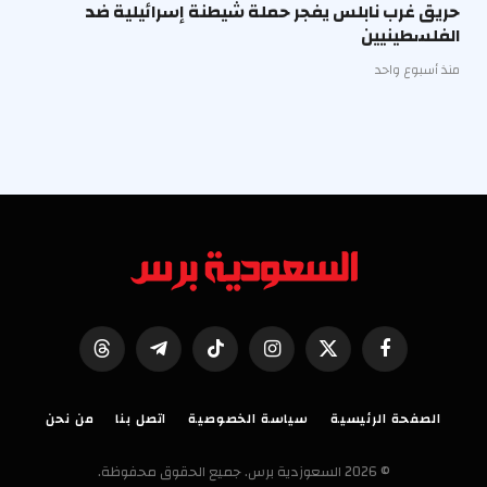
حريق غرب نابلس يفجر حملة شيطنة إسرائيلية ضد
الفلسطينيين
منذ أسبوع واحد
فيسبوك
X
الانستغرام
تيكتوك
تيلقرام
Threads
(Twitter)
الصفحة الرئيسية
سياسة الخصوصية
اتصل بنا
من نحن
© 2026 السعوزدية برس. جميع الحقوق محفوظة.