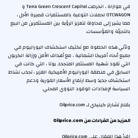
في موازاة ، انخرطت Terra Green Crescent Capital و
OTCWAGON لحملات التوعية بالمستثمرات قصيرة الأجل ،
مما يشير إلى محاولة لتعزيز الرؤية بين المستثمرين من البيع
بالتجزئة والمؤسسات.
وتأتي هذه الخطوة مع تكثيف استكشاف اليورانيوم في
جميع أنحاء أمريكا الشمالية ، مع أهداف الأمن وإزالة الكربون
التي تقود شهية المستثمر المتجدد. يوتا ، التي كانت في
السابق في منطقة اليورانيوم الأمريكية الغزير ، تجذب نشاط
استكشاف جديد وسط ارتفاع الأسعار الفورية ودعم
السياسة لإمدادات الوقود النووي المحلي.
بقلم تشارلز كينيدي لـ Oilprice.com
المزيد من القراءات من Oilprice.com
اقرأ هذا المقال على Oilprice.com