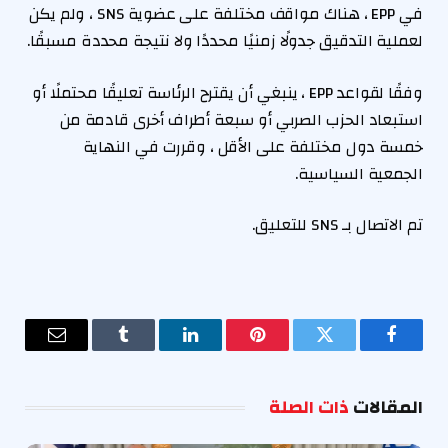
في EPP ، هناك مواقف مختلفة على عضوية SNS ، ولم يكن
لعملية التدقيق جدولًا زمنيًا محددًا ولا نتيجة محددة مسبقًا.
وفقًا لقواعد EPP ، ينبغي أن يقترح الرئاسة تعليقًا محتملًا أو
استبعاد الحزب الصربي أو سبعة أطراف أخرى قادمة من
خمسة دول مختلفة على الأقل ، وقررت في النهاية
الجمعية السياسية.
تم الاتصال بـ SNS للتعليق.
فيسبوك
تويتر
بينتيريست
لينكدإن
Tumblr
البريد
الإلكترو
المقالات
ذات الصلة