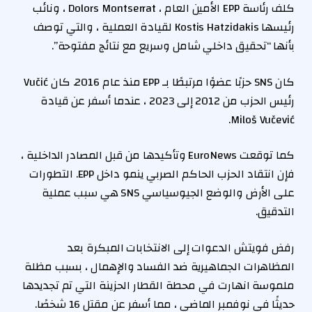
كلف رئاسة EPP الأمين العام ، Dolors Montserrat ، ونائب
رئيسها Kostis Hatzidakis لقيادة العملية ، والتي توصف
بأنها “تحقيق داخلي شامل وسريع مع نتائج مفتوحة”.
كان SNS حزبًا عضوًا مرتبطًا بـ EPP منذ عام 2016. كان Vučić
رئيس الحزب من 2012 إلى 2023 ، عندما أسفر عن قيادة
Miloš Vučević.
كما توقعت EuroNews وتأكيدها من قبل المصادر الداخلية ،
فإن انتقاد الحزب الحاكم الصربي ينمو داخل EPP. التطورات
على الأرض والوضع الجيوسياسي SNS هي سبب عملية
التدقيق.
رفض فويتش الدعوات إلى الانتخابات المبكرة بعد
المظاهرات الجماهيرية ضد الفساد والإهمال ، بسبب مظلة
ملموسة انهارت في محطة القطار الحزينة التي تم تجديدها
حديثًا في نوفمبر الماضي ، مما أسفر عن مقتل 16 شخصًا.