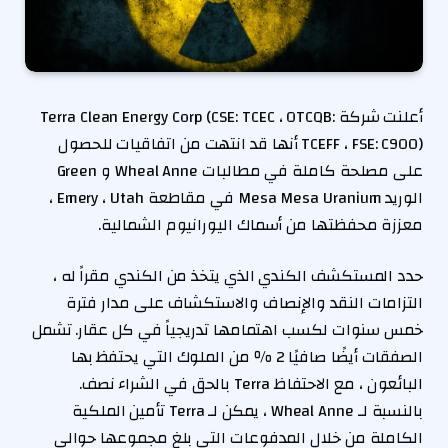
أعلنت شركة Terra Clean Energy Corp (CSE: TCEC ، OTCQB:
TCEFF ، FSE: C9O0) أنها قد انتهت من اتفاقيات للحصول
على مصلحة كاملة في مطالبات Wheal Anne و Green
الوريد Mesa Mesa Uranium في مقاطعة Emery ، Utah ،
معززة محفظتها من أسماك اليورانيوم الشمالية.
حدد المستكشف الكندي الذي يتخذ من الكندي مقراً له ،
التزامات النقد والإنصاف والاستكشاف على مدار فترة
خمس سنوات لكسب اهتمامها تدريجياً في كل عقار. تشمل
الصفقات أيضًا صافيًا 2 ٪ من الملوك التي يحتفظ بها
البائعون ، مع الاحتفاظ Terra بالحق في الشراء نصف.
بالنسبة لـ Wheal Anne ، يمكن لـ Terra تأمين الملكية
الكاملة من خلال المدفوعات التي بلغ مجموعها حوالي