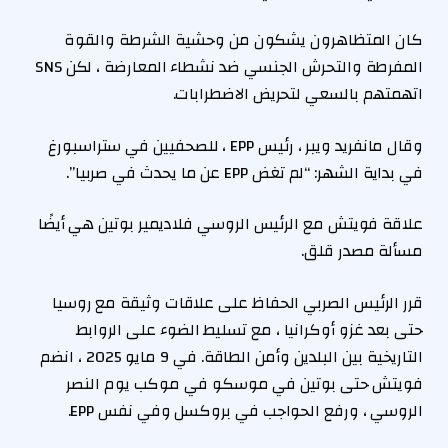
كان المتظاهرون يشكون من وحشية الشرطة والقوة
المفرطة والتحرش الجنسي ضد نشطاء المعارضة ، لكن SNS
اتهمتهم بالسعي لتحريض الاضطرابات.
وقال مانفريد ويبر ، رئيس EPP ، للصحفيين في ستراسبورغ
في بداية الشهر: “لم تغض EPP عن ما يحدث في صربيا”.
علاقة فويتش مع الرئيس الروسي فلاديمير بوتين هي أيضًا
مسألة مصدر قلق.
قرر الرئيس الصربي الحفاظ على علاقات وثيقة مع روسيا
حتى بعد غزو أوكرانيا ، مع تسليط الضوء على الروابط
التاريخية بين البلدين وأمن الطاقة. في 9 مايو 2025 ، انضم
فويتش حتى بوتين في موسكو في موكب يوم النصر
الروسي ، ورفع الحواجب في بروكسل وفي نفس EPP.