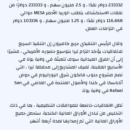
233332 دولار نقدًا ، و 2.5 مليون سهم ، و 233333 دولارًا من
نفقات الاستكشاف. يتطلب الوريد الأخضر MESA حوالي
116،668 دولار نقدًا ، و 1.25 مليون سهم ، و 103336 دولار
في التزامات العمل.
وقال الرئيس التنفيذي جريج كاميرون إن التنفيذ السريع
للاتفاقيات يؤكد التزام تيرا بتوسيع حضوره الأمريكي ، مشيرًا
إلى أن الفرق الميدانية سوف تتعبئة في ولاية يوتا في
الأسابيع المقبلة. تضيف المشاريع إلى محفظة تيرا ، التي
تضم مشروع جنوب فالكون شرق اليورانيوم في حوض
أثاباسكا في كندا والأصول المنتجة في الماضي في San
Rafael في ولاية يوتا.
تظل الاتفاقيات خاضعة للموافقات التنظيمية ، بما في ذلك
التخليص من تبادل الأوراق المالية الكندية. ستحمل جميع
الأوراق المالية التي تم إصدارها لمدة أربعة أشهر.