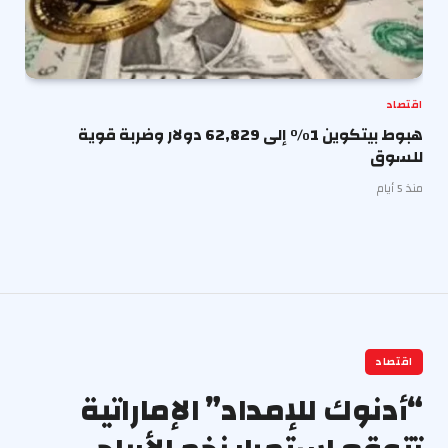
اقتصاد
هبوط بيتكوين 1% إلى 62,829 دولار وضربة قوية
للسوق
منذ 5 أيام
اقتصاد
“أدنوك للإمداد” الإماراتية