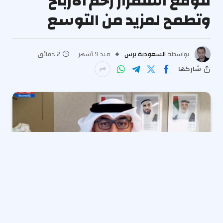
تتوقع استمرار زخم الأرباح
وتطمح لمزيد من التوسع
بواسطة
السعودية برس
منذ 9 أشهر
2 دقائق
شاركها
تتوقع شركة “أدنوك للإمداد والخدمات” استمرار نمو الأرباح