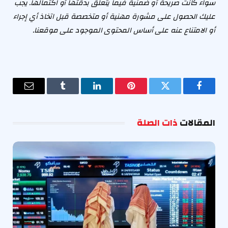
سواء كانت صريحة أو ضمنية فيما يتعلق بدقتها أو اكتمالها. يجب
عليك الحصول على مشورة مهنية أو متخصصة قبل اتخاذ أي إجراء
أو الامتناع عنه على أساس المحتوى الموجود على موقعنا.
فيسبوك
تويتر
بينتيريست
لينكدإن
Tumblr
البريد
الإلكترو
المقالات
ذات الصلة