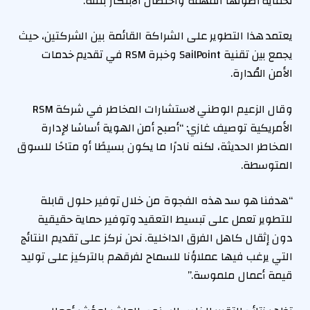
لحماية أصولها المهمة واحتضان الابتكار بثقة.”
يعتمد هذا التطوير على الشراكة القائمة بين الشركتين، حيث
يجمع بين تقنية SailPoint وخبرة RSM في تقديم خدمات
الأمن المُدارة.
وقال الزعيم الوطني لاستشارات المخاطر في شركة RSM
الأمريكية توصيف غازي: “أصبح أمن الهوية أساسًا لإدارة
المخاطر الحديثة، لكنه نادرًا ما يكون بسيطًا أو متاحًا للسوق
المتوسطة.
“هدفنا هو سد هذه الفجوة من خلال توفير حلول قابلة
للتطوير تعمل على تبسيط التعقيد وتوفير حماية حقيقية
دون إثقال كاهل الفرق الداخلية. نحن نركز على تقديم النتائج
التي يرغب فيها عملاؤنا للسماح لفرقهم بالتركيز على توليد
قيمة أعمال ملموسة.”