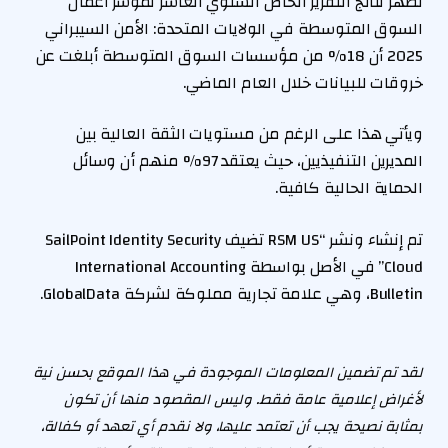
تظهر نتائج التقرير الخاص السنوي العاشر لمؤشر أعمال
السوق المتوسطة في الولايات المتحدة: الأمن السيبراني
2025 أن 18% من مؤسسات السوق المتوسطة أبلغت عن
خروقات للبيانات خلال العام الماضي.
ويأتي هذا على الرغم من مستويات الثقة العالية بين
المديرين التنفيذيين، حيث يعتقد 97% منهم أن وسائل
الحماية الحالية كافية.
تم إنشاء ونشر “RSM US تضيف SailPoint Identity Security
Cloud” في الأصل بواسطة International Accounting
Bulletin، وهي علامة تجارية مملوكة لشركة GlobalData.
لقد تم تضمين المعلومات الموجودة في هذا الموقع بحسن نية
لأغراض إعلامية عامة فقط. وليس المقصود منها أن تكون
بمثابة نصيحة يجب أن تعتمد عليها، ولا نقدم أي تعهد أو كفالة،