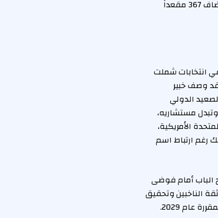
تحقيق أول انتصار كبير له في أحد أحياء لندن. وكشفت النتائج الأولية أن حزب الإصلاح أضاف 367 مقعداً
في انتخابات شملت
 وقد وصف خبير
الصعيد الدولي
وتبدل مستشاريه،
لمتحدة الأمريكية،
لك رغم ارتباط اسم
تح الباب أمام فوضى
ثقة الناخبين وتحقيق
ة عام 2029.