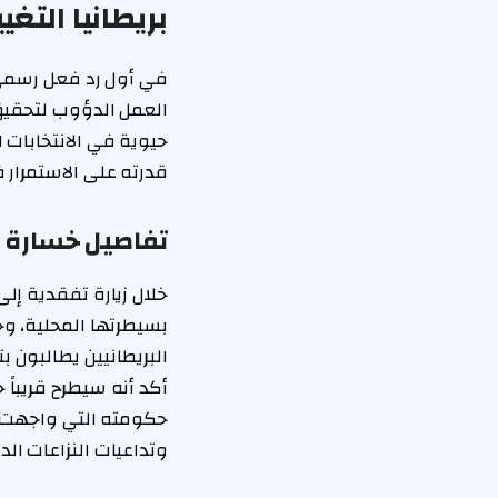
بريطانيا التغيي
في أول رد فعل رسمي ع
العمل الدؤوب لتحقيق
حيوية في الانتخابات 
قدرته على الاستمرار 
تفاصيل خسارة ح
خلال زيارة تفقدية إل
بسيطرتها المحلية، وجه
البريطانيين يطالبون 
أكد أنه سيطرح قريباً
حكومته التي واجهت ص
وتداعيات النزاعات الد