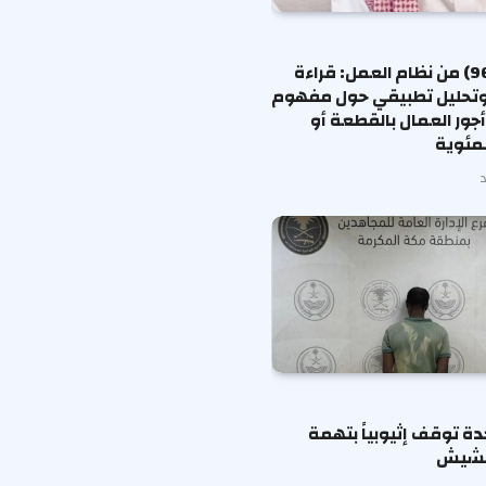
المادة (96) من نظام العمل: قراءة
وتحليل تطبيقي حول مفهوم
جور العمال بالقطعة أو
لمئوية
دة توقف إثيوبياً بتهمة
لحشيش