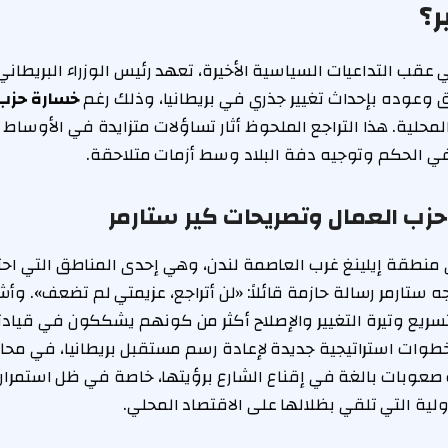
ر؟
قب التداعيات السياسية الأخيرة، تعهد رئيس الوزراء البريطاني
 وعوده بإحداث تغيير جذري في بريطانيا، وذلك رغم
خسارة حزب 
المحلية. هذا التراجع الملحوظ أثار تساؤلات متزايدة في الأوسا
في الحكم وتوجيه دفة البلاد وسط أزمات متلاحقة.
زب العمال وتصريحات كير ستارمر
ى منطقة إيلينغ غرب العاصمة لندن، وهي إحدى المناطق التي اح
 ستارمر رسالة حازمة قائلاً: «لن أتراجع، عزيمتي لم تضعف». وأشار
بتسريع وتيرة التغيير والإصلاح أكثر من كونهم يشككون في قيادت
 خطوات استراتيجية جديدة لإعادة رسم مستقبل بريطانيا، في محا
عوبات بالغة في إقناع الشارع برؤيتها، خاصة في ظل استمرار 
ولية التي تلقي بظلالها على الاقتصاد المحلي.