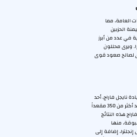
ت العامة، مما
منة الحزبين
ية في عدد من أبرز
. ويرى محللون
برى لصالح صعود قوى
ة نايجل فاراج، أحد
أبرز وجوه حملة خروج بريطانيا من الاتحاد الأوروبي (بريكست). فقد تمكن الحزب من حصد أكثر من 350 مقعداً
راج هذه النتائج
بوقة، منها
جلترا، إضافة إلى