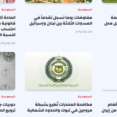
السعودية
السعودية
معة
مفاوضات روما تسجل تقدماً في
حل محل
المسارات الثلاثة بين لبنان وإسرائيل
قانونية 
احتساب أ
منذ يوم واحد
النسبة ا
منذ يوم واحد
السعودية
السعودية
لغام
مكافحة المخدرات تُطيح بشبكة
دوريات ج
ن إيران
مروجين في تبوك والحدود الشمالية
ترويج ا