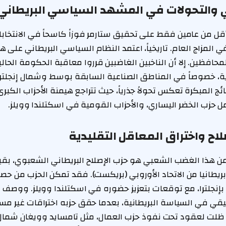
ي والتحولات في المشهد السياسي البريطاني
 أقل من عامين فقط على تحقيق ستارمر فوزاً كاسحاً في الانتخابا
لمزاج العام. تاريخياً، اعتمد النظام السياسي البريطاني على هي
لمحافظين. إلا أن الناخبين الغاضبين قرروا معاقبة الحكومة الحال
ية، خصوصاً في المناطق الصناعية السابقة بوسط وشمال إنجلترا
ئج المبكرة تعكس تحولاً جذرياً، حيث تتراجع هيمنة الأحزاب الك
حزب الخضر اليساري، والأحزاب القومية في اسكتلندا وويلز.
اح واختراق المعاقل التقليدية
من هذا الغضب الشعبي هو حزب الإصلاح البريطاني الشعبوي، بقياد
إنجلترا، مع توقعات بتعزيز حضوره في اسكتلندا وويلز. ووصف فا
يقي في السياسة البريطانية، بعدما حقق حزبه اختراقات غير مس
لت لعقود تحت نفوذ حزب العمال، مثل تامسايد وويغان شمال إن