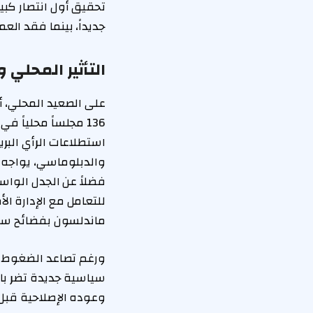
جديداً، بينما فقد العمال 254 مقعداً، وتراجع المحافظون بـ 146
التأثير المحلي 
على الصعيد المحلي، أ
136 مجلساً محلياً 
استطلاعات الرأي البري
والدبلوماسي، يواجه 
فضلاً عن الجدل الواسع 
للتعامل مع الإدارة ال
ماندلسون بفضائح سا
ورغم تصاعد الضغوط دا
سياسية جديدة تضر باست
وعوده الإصلاحية قبل ال