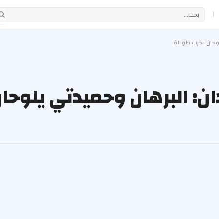
|
وحان بحرب طويلة
ن: البرهان وحميدتي يلوحا