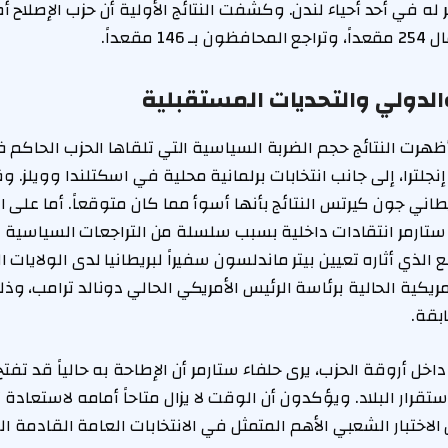
 مقعداً.
والدولي والتحديات المستقبلية
ظهرت النتائج حجم الضربة السياسية التي تلقاها الحزب الحاكم 
في إنجلترا، إلى جانب انتخابات برلمانية محلية في اسكتلندا وويلز.
طاني جون كيرتس النتائج بأنها أسوأ مما كان متوقعاً. أما على 
ستارمر انتقادات داخلية بسبب سلسلة من التراجعات السياسية 
الذي أثاره تعيين بيتر ماندلسون سفيراً لبريطانيا لدى الولايات ا
أمريكية الحالية برئاسة الرئيس الأمريكي الحالي دونالد ترامب، وذ
بقة.
خل أروقة الحزب، يرى حلفاء ستارمر أن الإطاحة به حالياً قد تف
قرار البلاد. ويؤكدون أن الوقت لا يزال متاحاً أمامه لاستعادة 
اختبار الشعبي الأهم المتمثل في الانتخابات العامة القادمة المقرر