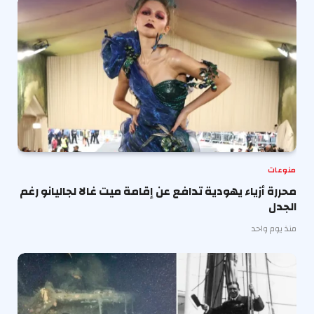
منوعات
محررة أزياء يهودية تدافع عن إقامة ميت غالا لجاليانو رغم
الجدل
منذ يوم واحد