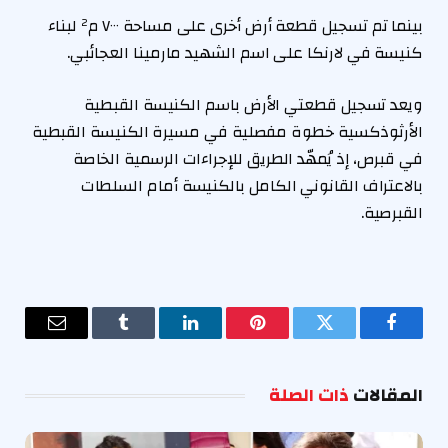
بينما تم تسجيل قطعة أرض أخرى على مساحة ٧٠٠٠ م² لبناء
كنيسة في لارنكا على اسم الشهيد مارمينا العجائبي.
ويعد تسجيل قطعتي الأرض باسم الكنيسة القبطية
الأرثوذكسية خطوة مفصلية في مسيرة الكنيسة القبطية
في قبرص، إذ يُمهّد الطريق للإجراءات الرسمية الخاصة
بالاعتراف القانوني الكامل بالكنيسة أمام السلطات
القبرصية.
فيسبوك
تويتر
بينتيريست
لينكدإن
Tumblr
البريد
الإلكترو
المقالات
ذات الصلة