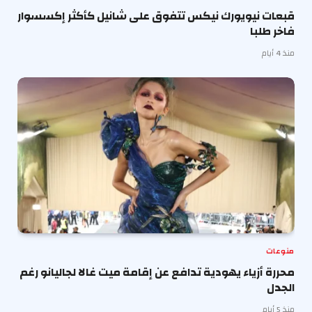
قبعات نيويورك نيكس تتفوق على شانيل كأكثر إكسسوار
فاخر طلبا
منذ 4 أيام
منوعات
محررة أزياء يهودية تدافع عن إقامة ميت غالا لجاليانو رغم
الجدل
منذ 5 أيام