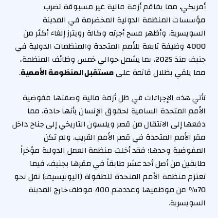
أمريكي، مما يفاقم أزمة مالية غير مسبوقة تضرب
مؤسسات المنظمة الدولية المخضرمة في المدينة
السويسرية. وأظهر مسح أجرته وكالة رويترز إلغاء أكثر من
4000 وظيفة تابعة للأمم المتحدة والمنظمات الدولية في
جنيف منذ 2025، بما يشمل حوالي خمس وظائف المنظمة،
مما يلقي بظلال قاتمة على
مستقبل المنظومة الأممية
.
تأتي هذه الإجراءات في ظل أزمة مالية وصفتها مفوضية
الأمم المتحدة السامية لحقوق الإنسان بأنها حادة، مما
دفعها إلى الانتقال من قصر ويلسون التاريخي إلى جناح داخل
مقر الأمم المتحدة في قصر الأمم القريب. ولم تكن
المفوضية وحدها؛ فقد أخلت منظمة العمل الدولية مؤخراً
طابقين من أصل أحد عشر طابقاً في مقرها بجنيف، فيما
تعتزم منظمة الأمم المتحدة للطفولة (اليونيسيف) نقل نحو
70% من موظفيها وعددهم 400 موظف خارج المدينة
السويسرية.