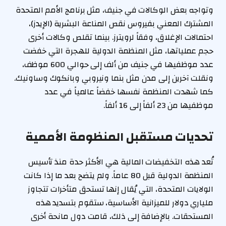
وتواجه بعض الوكالات في جنيف، مثل برنامج الأمم المتحدة
المشترك المعني بفيروس نقص المناعة البشرية (الإيدز)،
احتمالات الإغلاق، وفقاً لرويترز. بينما تقلص وكالات أخرى
حجم عملياتها، مثل المنظمة الدولية للهجرة التي خفضت
عدد موظفيها في جنيف من ألف إلى حوالي 600 موظف،
ونقلت آخرين إلى مدن مثل بنما ونيروبي وبانكوك وساونيك.
كما شهدت المنظمة نفسها خفضاً عالمياً في عدد
موظفيها من 23 ألفاً إلى 16 ألفاً.
تحديات مستقبل المنظومة الأممية
تُعد هذه التخفيضات المالية هي الأكثر حدة منذ تأسيس
المنظمة الدولية قبل 80 عاماً. ولم يتضح بعد ما إذا كانت
الولايات المتحدة، التي يُقال إنها تستحق متأخرات تتجاوز
ملياري دولار للميزانية الأساسية، ستقوم بتسديد هذه
المستحقات. بالإضافة إلى ذلك، قامت دول مانحة أخرى