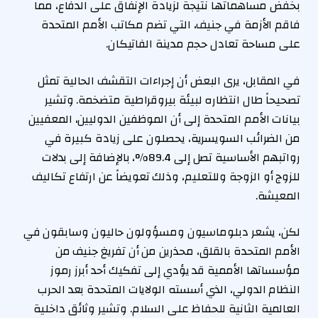
بخفض مساهماتها نتيجة لزيادة الإنفاق على الدفاع، مما
فاقم الأزمة في جنيف، التي تضم مكاتب الأمم المتحدة
على مساحة تعادل حجم مدينة الفاتيكان.
في المقابل، يرى البعض أن إجراءات التقشف الحالية تمثل
تصحيحاً طال انتظاره لبيئة بيروقراطية متضخمة. وتشير
بيانات الأمم المتحدة إلى أن الموظفين الدوليين، المعفيين
من الضرائب السويسرية، يحصلون على زيادة كبيرة في
رواتبهم الأساسية تصل إلى 89.4%، بالإضافة إلى بدلات
للزوج أو الزوجة وللتعليم، وذلك تعويضاً عن ارتفاع تكاليف
المعيشة.
لكن، يشعر دبلوماسيون ومسؤولون حاليون وسابقون في
الأمم المتحدة بالقلق، محذرين من أن تفريغ جنيف من
مؤسساتها الأممية قد يؤدي إلى تفكيك أحد أبرز رموز
النظام الدولي، الذي أسسته الولايات المتحدة بعد الحرب
العالمية الثانية للحفاظ على السلام. وتشير وثائق داخلية