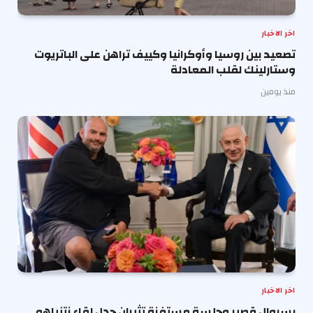
اخر الاخبار
تصعيد بين روسيا وأوكرانيا وكييف تراهن على الباتريوت
وستارلينك لقلب المعادلة
منذ يومين
اخر الاخبار
بسروال قصير وجلسة مستفزة تثيران جدل لقاء نتنياهو