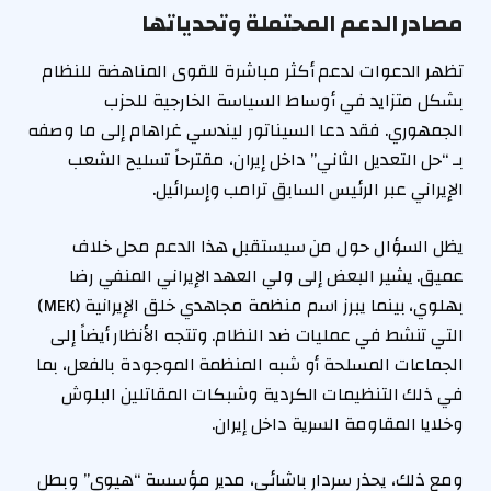
مصادر الدعم المحتملة وتحدياتها
تظهر الدعوات لدعم أكثر مباشرة للقوى المناهضة للنظام
بشكل متزايد في أوساط السياسة الخارجية للحزب
الجمهوري. فقد دعا السيناتور ليندسي غراهام إلى ما وصفه
بـ “حل التعديل الثاني” داخل إيران، مقترحاً تسليح الشعب
الإيراني عبر الرئيس السابق ترامب وإسرائيل.
يظل السؤال حول من سيستقبل هذا الدعم محل خلاف
عميق. يشير البعض إلى ولي العهد الإيراني المنفي رضا
بهلوي، بينما يبرز اسم منظمة مجاهدي خلق الإيرانية (MEK)
التي تنشط في عمليات ضد النظام. وتتجه الأنظار أيضاً إلى
الجماعات المسلحة أو شبه المنظمة الموجودة بالفعل، بما
في ذلك التنظيمات الكردية وشبكات المقاتلين البلوش
وخلايا المقاومة السرية داخل إيران.
ومع ذلك، يحذر سردار باشائي، مدير مؤسسة “هيوى” وبطل