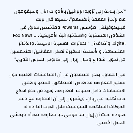
“نحن بحاجة إلى تزويد الإيرانيين بالأدوات الآن، وسيقومون
هم بإنجاز المهمة بأنفسهم”، حسبما قال بريت
فيليكوڤيتش، مؤسس Powerus ومتخصص سابق في
الشؤون العسكرية والاستخباراتية الأمريكية، لـ Fox News
Digital. وأضاف أن “الطائرات المسيرة الرخيصة، والذخائر
المتسكعة، والأسلحة الصغيرة تمكن المقاتلين المتحمسين
من تحويل شوارع وجبال إيران إلى كابوس للحرس الثوري.”
في المقابل، يحذر المنتقدون من أن المناقشات العلنية حول
تسليح المعارضة قد تعرض المتظاهرين للخطر، وتعمق
الانقسامات داخل صفوف المعارضة، وتزيد من خطر اندلاع
حرب أهلية في إيران. ويشيرون إلى أن المقارنة مع دعم
الحركات المناهضة للسوفييت خلال الحرب الباردة له
حدوده، حيث أن إيران بلد قومي ذو معارضة مجزأة ويخشى
التدخل الأجنبي.