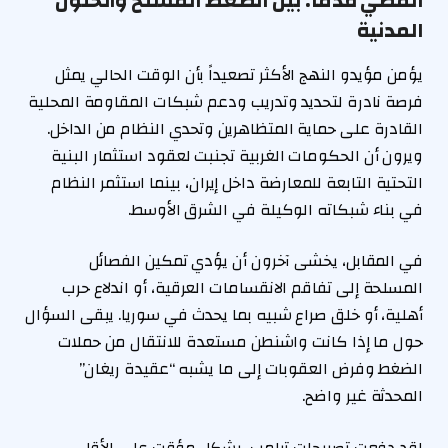
المضي قدماً: بين الضغط المسلح والحلول
المدنية
يؤمن مؤيدو النهج الأكثر تصعيداً بأن الوقت الحالي يمثل
فرصة نادرة لتحديد وتدريب ودعم شبكات المقاومة المحلية
القادرة على حماية المتظاهرين وتحدي النظام من الداخل.
ويرون أن الحكومات الغربية تجنبت لعقود استثمار البنية
التحتية التابعة للمعارضة داخل إيران، بينما استثمر النظام
في بناء شبكاته الوكيلة في الشرق الأوسط.
في المقابل، يخشى آخرون أن يؤدي تمكين الفصائل
المسلحة إلى تفاقم الانقسامات العرقية، أو اندلاع حرب
أهلية، أو خلق صراع شبيه بما يحدث في سوريا. يبقى السؤال
حول ما إذا كانت واشنطن مستعدة للانتقال من حملات
الضغط وفرض العقوبات إلى ما يشبه “عقيدة ريغان”
المحدثة غير واضح.
لقد دفعت تصريحات ترامب، بشكل مؤقت على الأقل،