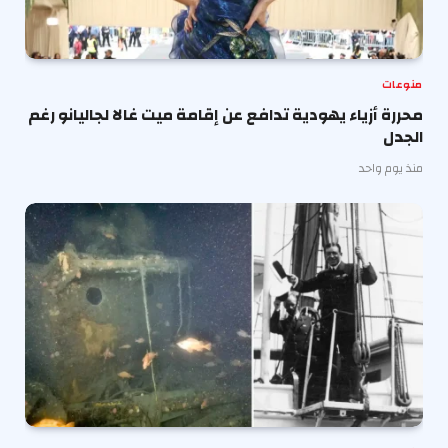
منوعات
محررة أزياء يهودية تدافع عن إقامة ميت غالا لجاليانو رغم
الجدل
منذ يوم واحد