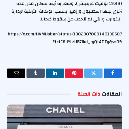
(19:48 توقيت غرينيتش)، وشعر به أيضا سكان مدن عدة
أخرى بينها اسطنبول وإزمير، بحسب الوكالة التركية لإدارة
الكوارث والتي لم تتحدث عن سقوط ضحايا.
https://x.com/HVMHaber/status/1982907068140138587
?t=tC6dYLzUB7fkd_rgQt4DTg&s=09
فيسبوك
تويتر
بينتيريست
لينكدإن
Tumblr
البريد
الإلكترو
المقالات
ذات الصلة