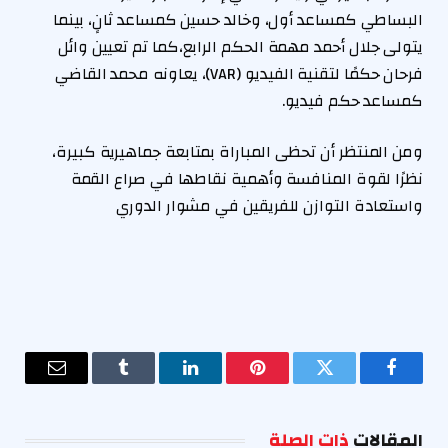
البساطي كمساعد أول، وخالد حسين كمساعد ثانٍ، بينما
يتولى جلال أحمد مهمة الحكم الرابع،كما تم تعيين وائل
فرحان حكمًا لتقنية الفيديو (VAR)، يعاونه محمد القاضي
كمساعد حكم فيديو.
ومن المنتظر أن تحظى المباراة بمتابعة جماهيرية كبيرة،
نظرًا لقوة المنافسة وأهمية نقاطها في صراع القمة
واستعادة التوازن للفريقين في مشوار الدوري
فيسبوك
تويتر
بينتيريست
لينكدإن
Tumblr
البريد
الإلكترو
المقالات
ذات الصلة