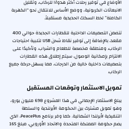
الأوضاع في توفير رحلات أكثر هدوءًا للركاب، وتقليل
الانبعاثات الكربونية، ووضع الأساس للانتقال نحو “الكهربة
الكاملة” لخط السكك الحديدية مستقبلاً.
تتضمن التصميمات الداخلية للقطارات الجديدة حوالي 400
مقعد، بالإضافة إلى توفير نقاط شحن USB لتلبية احتياجات
الركاب، ومنطقة مخصصة للطعام والشراب. وتأكيدًا على
الالتزام بإمكانية الوصول، سيتم إطلاق هذه القطارات
بتصميمات داخلية خالية من الدرجات، مما يسهل حركة جميع
الركاب.
تمويل الاستثمار وتوقعات المستقبل
يبلغ الاستثمار الإجمالي في هذا المشروع 698 مليون يورو،
وهو تمويل مشترك بين الحكومة الأيرلندية والسلطة
التنفيذية لأيرلندا الشمالية. كما وفر برنامج PeacePlus، الذي
يضم حكومة المملكة المتحدة والاتحاد الأوروبي، مبلغ 165