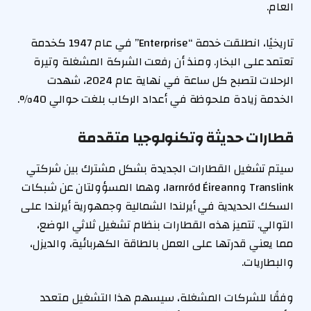
العام.
تاريخيًا، انطلقت خدمة “Enterprise” في عام 1947 كخدمة
تعتمد على البخار. ومنذ أن رفعت الشركة المشغلة وتيرة
الرحلات لتصبح كل ساعة في نهاية عام 2024، شهدت
الخدمة زيادة ملحوظة في أعداد الركاب بلغت حوالي 40%.
قطارات حديثة وتكنولوجيا متقدمة
سيتم تشغيل القطارات الجديدة بشكل مشترك بين شركتي
Translink وIarnród Éireann، وهما المسؤولتان عن شبكات
السكك الحديدية في أيرلندا الشمالية وجمهورية أيرلندا على
التوالي. تتميز هذه القطارات بنظام تشغيل ثلاثي الوضع،
مما يعني قدرتها على العمل بالطاقة الكهربائية، والديزل،
والبطاريات.
وفقًا للشركات المشغلة، سيسهم هذا التشغيل متعدد