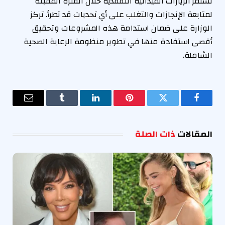
تستمر الزيارات الميدانية التفقدية خلال الفترة المقبلة
لمتابعة الإنجازات والتغلب على أي تحديات قد تطرأ. تركز
الوزارة على ضمان استدامة هذه المشروعات وتحقيق
أقصى استفادة منها في تطوير منظومة الرعاية الصحية
الشاملة.
فيسبوك
تويتر
بينتيريست
لينكدإن
Tumblr
البريد
الإلكترو
المقالات
ذات الصلة