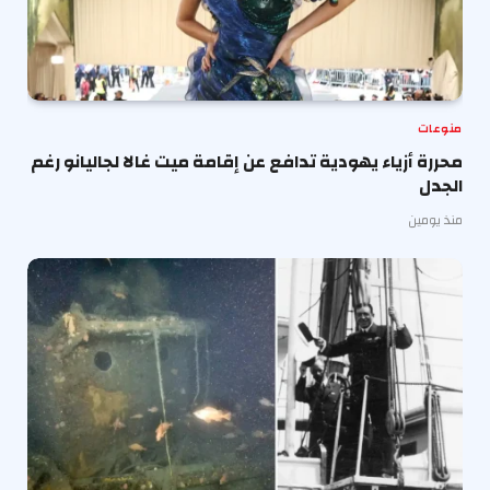
منوعات
محررة أزياء يهودية تدافع عن إقامة ميت غالا لجاليانو رغم
الجدل
منذ يومين