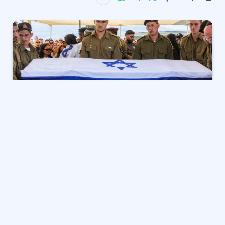
20/7/2025
–
|
آخر تحديث:
14:59 (توقيت مكة)
سلط المراسل العسكري لصحيفة معاريف، آفي أشكنازي،
الضوء على الوضع الميداني والقيادي المتأزم الذي تمر به
إسرائيل بعد مرور 653 يوما على بدء حربها في قطاع غزة،
مؤكدا أن إسرائيل ليست قريبة من تحقيق أي نصر، بل إن
الطريق إلى ذلك يبدو أبعد من أي وقت مضى، ودعا للوقف