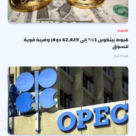
اقتصاد
هبوط بيتكوين 1% إلى 62,829 دولار وضربة قوية
للسوق
منذ 4 أيام