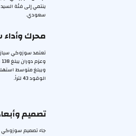
سعودي.
محرك وأداء سو
و
الوقود 43 لتراً.
تصميم وأبعاد 