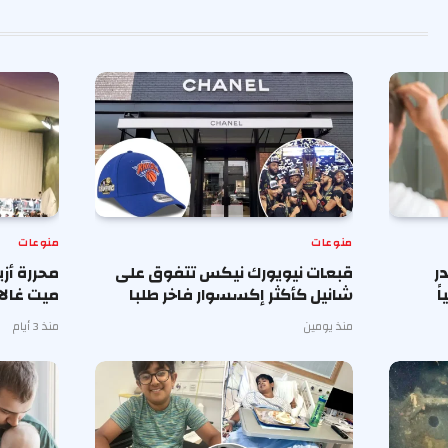
منوعات
منوعات
ر
قبعات نيويورك نيكس تتفوق على
محررة أز
ً
شانيل كأكثر إكسسوار فاخر طلبا
ميت غالا 
منذ يومين
منذ 3 أيام