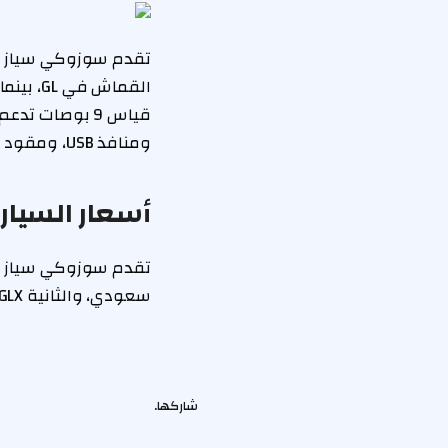
القماش 
ومنافذ USB، ومقود متعدد الوظائف مكسو بالجلد في الفئة الأعلى، مكيف هواء.
أسعار السيارة سوزوكي 
سعودي، والثانية GLX بسعر 70,150 ريال سعودي.
شاركها.