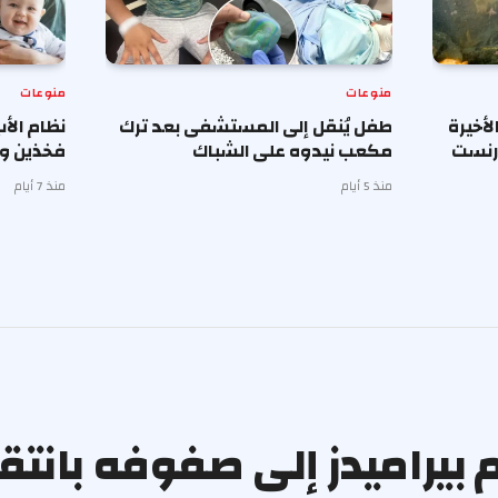
منوعات
منوعات
أخيرة
طفل يُنقل إلى المستشفى بعد ترك
نظام الأ
إرنست
مكعب نيدوه على الشباك
فخذين وب
منذ 5 أيام
منذ 7 أيام
يراميدز إلى صفوفه بانتقال