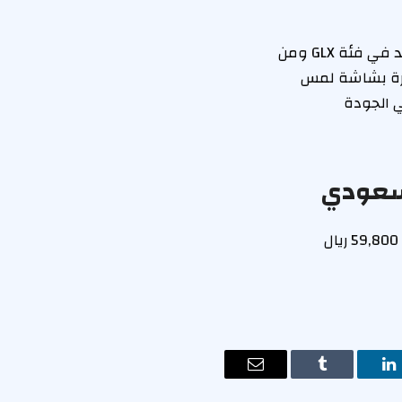
تقدم سوزوكي سياز 2026 مقصورة رحبة تتسع لخمسة ركاب، وتأتي المقاعد من الجلد في فئة GLX ومن
السيارة بشاشة لمس
نظام صوتي عالي الجودة
تقدم سوزوكي سياز 2026 في السوق السعودي بعدد 2 من الفئات، الأولى GL بسعر 59,800 ريال
ت
لينكدإن
Tumblr
البريد