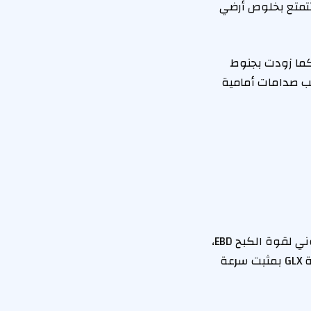
م، مع قاعدة عجلات تمتد إلى 2,650 ملم، كما تتمتع بخلوص أرضي
تأتي فئة GL بمصابيح هالوجين، كما زودت بجنوط
ى جانب صدامات أمامية
تضم سوزوكي أربع وسائد هوائية، ونظام مكابح مانعة للانغلاق ABS مع توزيع إلكتروني لقوة الكبح EBD،
إضافة إلى نظامي التحكم في الثبات الإلكتروني ESP والتحكم في الجر TCS ، وتأتي فئة GLX بمثبت سرعة