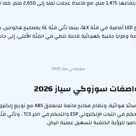
وعرضها 1,730 ملم وارتفاعها 1,475 مل
تتوفر السيارة بمصابيح LED أمامية في فئة GLX، بينما 
يوم قياس 16 بوصة ومرايا جانبية كهربائية قابلة للطي في الفئة الأعلى، إل
سوزوكي سياز 2026
صفات سوزوكي سياز 2026
را للرؤية الخلفية لتسهيل عملية الركن.