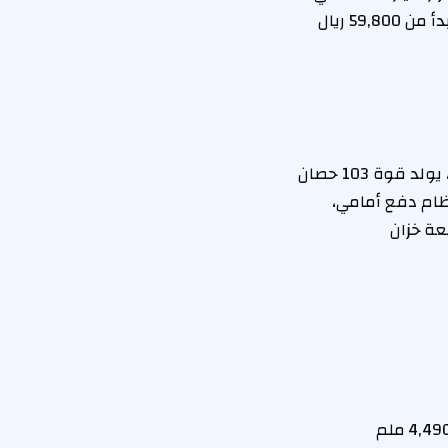
ينتمي إلى فئة السيدان الاقتصادية، وتقدم السيارة عبر فئتين من التجهيزات، وبسعر يبدأ من 59,800 ريال
تعتمد سوزوكي سياز 2026 على محرك بنزين رباعي الأسطوانات بسعة 1500 سي سي، يولد قوة 103 حصان
مع نظام دفع أمامي،
 كما تبلغ سعة خزان
جاء تصميم سوزوكي سياز 2026 محافظاً على هوية السيدان، حيث يبلغ طول السيارة 4,490 ملم