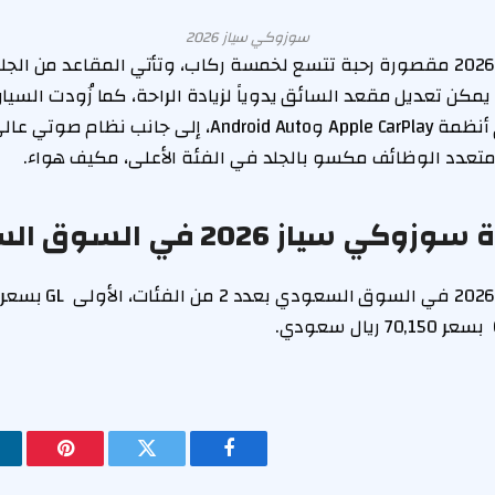
سوزوكي سياز 2026
في GL، بينما يمكن تعديل مقعد السائق يدوياً لزيادة الراحة، كما زُودت 
قياس 9 بوصات تدعم أنظمة Apple CarPlay وAndroid Auto، إلى جانب 
سياز 2026 في السوق السعودي
فيسبوك
تويتر
بينتيريس