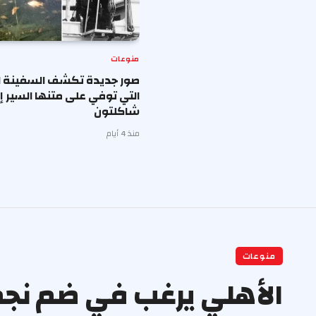
منوعات
صور جديدة تكشف السفينة ال
التي توفي على متنها السير 
شاكلتون
منذ 4 أيام
منوعات
الأهلي يرغب في ضم نجم ب