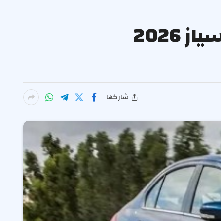
تبدأ من 59 ألف ريال.. مواصفات وأسعار سوزوكي سياز 2026
شاركها