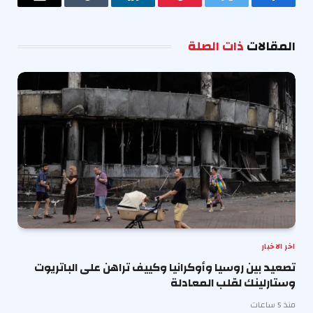
فيسبوك
تويتر
بينتيريست
لينكدإن
Tumblr
البريد
الإلكترو
المقالات
ذات الصلة
اخر الاخبار
تصعيد بين روسيا وأوكرانيا وكييف تراهن على الباتريوت
وستارلينك لقلب المعادلة
منذ 5 ساعات