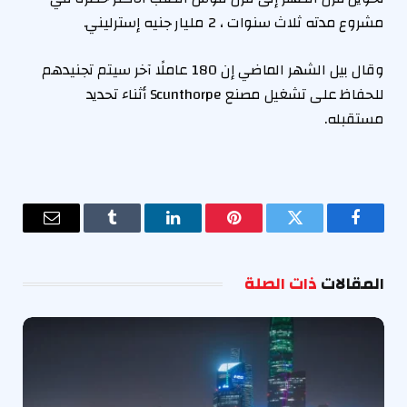
مشروع مدته ثلاث سنوات ، 2 مليار جنيه إسترليني.
وقال بيل الشهر الماضي إن 180 عاملًا آخر سيتم تجنيدهم
للحفاظ على تشغيل مصنع Scunthorpe أثناء تحديد
مستقبله.
فيسبوك
تويتر
بينتيريست
لينكدإن
Tumblr
البريد
الإلكترو
المقالات
ذات الصلة