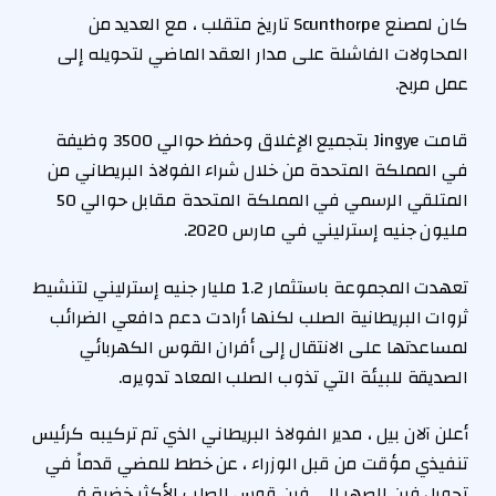
كان لمصنع Scunthorpe تاريخ متقلب ، مع العديد من
المحاولات الفاشلة على مدار العقد الماضي لتحويله إلى
عمل مربح.
قامت Jingye بتجميع الإغلاق وحفظ حوالي 3500 وظيفة
في المملكة المتحدة من خلال شراء الفولاذ البريطاني من
المتلقي الرسمي في المملكة المتحدة مقابل حوالي 50
مليون جنيه إسترليني في مارس 2020.
تعهدت المجموعة باستثمار 1.2 مليار جنيه إسترليني لتنشيط
ثروات البريطانية الصلب لكنها أرادت دعم دافعي الضرائب
لمساعدتها على الانتقال إلى أفران القوس الكهربائي
الصديقة للبيئة التي تذوب الصلب المعاد تدويره.
أعلن آلان بيل ، مدير الفولاذ البريطاني الذي تم تركيبه كرئيس
تنفيذي مؤقت من قبل الوزراء ، عن خطط للمضي قدماً في
تحويل فرن الصهر إلى فرن قوس الصلب الأكثر خضرة في