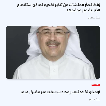
زاتكا تحذّر المنشآت من تأخير تقديم نماذج استقطاع
الضريبة عبر موقعها
منذ يومين
اقتصاد
أرامكو تؤكد ثبات إمدادات النفط عبر مضيق هرمز
منذ 3 أيام