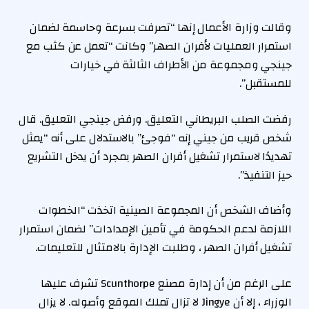
وقالت وزارة الأعمال إنها “تصرفت بسرعة وحاسمة لضمان
استمرار العمليات لأفران الصهر” وكانت “تعمل عن كثب مع
جينجي ومجموعة من الأطراف الثالثة في خيارات
للمستقبل”.
رفضت الصلب البريطاني التعليق. ورفض جينجي التعليق. قال
شخص قريب من جيني إنه “فوجئ” بالاستدلال على أنه “يمثل
تهديدًا لاستمرار تشغيل أفران الصهر بمجرد أن يدخل التشريع
حيز التنفيذ”.
وأضاف الشخص أن المجموعة الصينية اتخذت “الخطوات
اللازمة لدعم الحكومة في تأمين الإمدادات” لضمان استمرار
تشغيل أفران الصهر ، وطلبت الإدارة بالامتثال للتعليمات.
على الرغم من أن إدارة مصنع Scunthorpe تشرف عليها
الوزراء ، إلا أن Jingye لا تزال تملك الموقع وأصوله. لا يزال