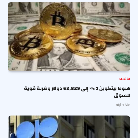
اقتصاد
هبوط بيتكوين 1% إلى 62,829 دولار وضربة قوية
للسوق
منذ 4 أيام