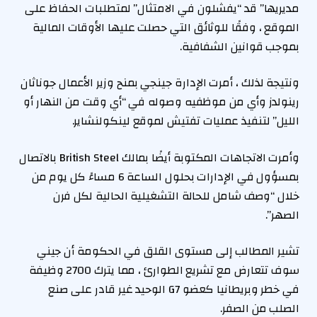
مديريها” قد “يفشلون في الامتثال” لمتطلبات الحفاظ على
الموقع ، وفقًا للوثائق التي حصلت عليها الأوقات المالية
بموجب قوانين الشفافية.
ونتيجة لذلك ، أمرت الإدارة جينجي بمنح وزير الأعمال جوناثان
رينولدز وأي من موظفيه وصوله في “أي وقت من النهار أو
الليل” لتنفيذ عمليات تفتيش لموقع لينكولنشاير.
وأمرت الاتجاهات المكتوبة أيضًا بمالك British Steel بالاتصال
بمسؤول في الإدارات بحلول الساعة 6 مساءً كل يوم من
خلال “وصف شامل للحالة التشغيلية الحالية لكل فرن
الصهر”.
تشير المطالب إلى مستوى القلق في الحكومة أن جيني
سوف تتعارض مع تشريع الطوارئ ، مما يترك 2700 وظيفة
في خطر وبريطانيا كعضو G7 الوحيد غير قادر على صنع
الصلب من الصفر.