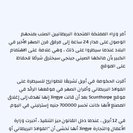
أمر وزراء المملكة المتحدة البريطانيين الصلب بمنحهم
الوصول على مدار 24 ساعة إلى مرفق فرن الصهر الأخير في
البلاد عندما سيطروا على ذلك ، وهي علامة على الاهتمام
الكبير بأن مالكها الصيني جينجي سيخترق شرطًا للحفاظ
على الموقع.
أقرت الحكومة في أبريل تشريعًا للطوارئ للسيطرة على
الفولاذ البريطاني وأفران الصهر في موقعها الرائد في
موقع Scunthorpe بعد أن قالت Jingye إنها تهدف إلى إغلاق
المصنع لأنها كانت تخسر 700000 جنيه إسترليني في اليوم.
في 12 أبريل ، عندما دخل القانون حيز التنفيذ ، أخبرت وزارة
الأعمال والتجارة Jingye أنها تخشى أن “الفولاذ البريطاني أو