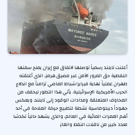
أعلنت تايلند رسمياً توصلها لاتفاق مع إيران يمنح سفنها
النفطية حق المرور الآمن عبر مضيق هرمز، الذي أغلقته
طهران عملياً نهاية فبراير/شباط الماضي تزامناً مع اندلاع
الحرب الأمريكية الإسرائيلية. يأتي هذا التطور ليخفف من
المخاوف المتعلقة بإمدادات الوقود إلى تايلند، ويعكس
جهوداً ديبلوماسية نشطة لتطبيع حركة الملاحة في أحد
أهم الممرات المائية في العالم، والذي يشهد حالياً تكدسًا
لعدد كبير من ناقلات النفط والغاز.