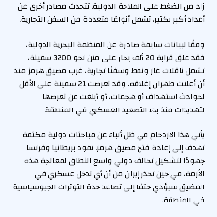
زاد من الضغط على الملاحة الدولية. تتحدث مصادر أخرى عن
أعداد أكبر بكثير، تشمل أنواعًا متعددة من السفن التجارية.
وفقًا لبيانات سابقة صادرة عن المنظمة البحرية الدولية،
فقد علق قرابة 20 ألف بحار على متن نحو 3200 سفينة،
تشمل ناقلات غاز ونفط وسفنًا تجارية، غرب مضيق هرمز منذ
أن أعلنت طهران إغلاقه. وقد تعرضت 21 سفينة على الأقل
لحوادث استهداف أو هجمات، أو أبلغت عن تعرضها
لتهديدات منذ بدء التصعيد العسكري في المنطقة.
يأتي هذا الازدحام في ظل أنباء عن مباحثات دولية مكثفة
تهدف إلى إعادة فتح مضيق هرمز. تقود بريطانيا وفرنسا
جهودًا لتشكيل تحالف دولي واسع النطاق لمعالجة هذه
الأزمة، في حين تحذر إيران من أن أي تدخل عسكري في
المضيق سيؤدي حتمًا إلى تصاعد حدة التوترات الجيوسياسية
في المنطقة.