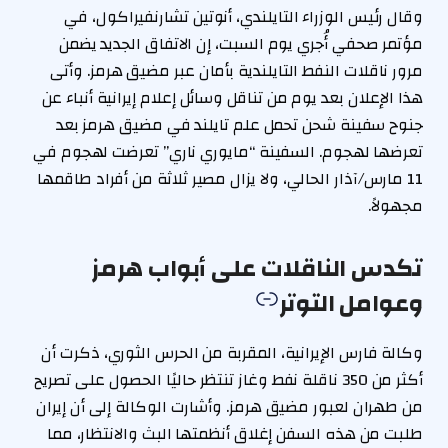
وقال رئيس الوزراء التايلندي، أنوتين تشارنفيراكول، في
مؤتمر صحفي أُجري يوم السبت، إن الاتفاق الجديد يضمن
مرور ناقلات النفط التايلندية بأمان عبر مضيق هرمز. وأتى
هذا الإعلان بعد يوم من تناقل وسائل إعلام إيرانية أنباء عن
جنوح سفينة شحن تحمل علم تايلند في مضيق هرمز بعد
تعرضها لهجوم. السفينة “مايوري ناري” تعرضت لهجوم في
11 مارس/آذار الحالي، ولا يزال مصير ثلاثة من أفراد طاقمها
مجهولاً.
تكدس الناقلات على أبواب هرمز
وعوامل التوتر
وكالة فارس الإيرانية، المقربة من الحرس الثوري، ذكرت أن
أكثر من 350 ناقلة نفط وغاز تنتظر حاليًا الحصول على تصريح
من طهران لعبور مضيق هرمز. وأشارت الوكالة إلى أن إيران
طلبت من هذه السفن إغلاق أنظمتها البث والانتظار، مما