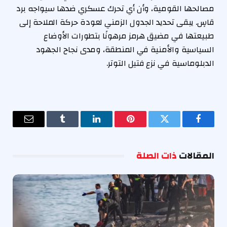
مصالحها القومية، وأن أي تحرك عسكري ضدها سيواجه برد
قاسٍ. يبقى تحديد الجدول الزمني لعودة حركة الملاحة إلى
طبيعتها في مضيق هرمز مرهونًا بتطورات الأوضاع
السياسية والأمنية في المنطقة، ومدى نجاح الجهود
الدبلوماسية في نزع فتيل التوتر.
فيسبوك
تويتر
بينتيريست
لينكدإن
Tumblr
البريد
الإلكترو
المقالات
ذات الصلة