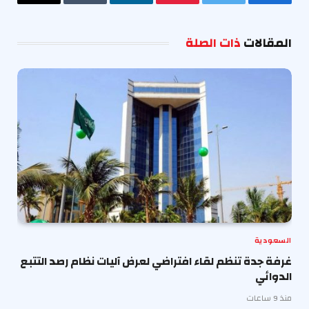
فيسبوك
تويتر
بينتيريست
لينكدإن
Tumblr
البريد
الإلكترو
المقالات
ذات الصلة
السعودية
غرفة جدة تنظم لقاء افتراضي لعرض آليات نظام رصد التتبع
الدوائي
منذ 9 ساعات