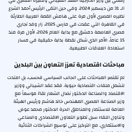
رسمي بين وزير الخارجية أسعد الشيباني ونظيره المصري في
الـ 31 من ديسمبر 2024. وفي حين التقى الرئيس أحمد الشرع
نظيره المصري لأول مرة على هامش القمة العربية الطارئة
في القاهرة التي عقدت في مارس 2025، زار وفد تجاري
مصري العاصمة دمشق مع بداية العام 2026، لأول مرة منذ
15 عاماً، الأمر الذي شكل نقطة بداية حقيقية في مسار
استعادة العلاقات الطبيعية.
مباحثات اقتصادية تعزز التعاون بين البلدين
لم تقتصر المباحثات على الجانب السياسي فحسب، بل امتدت
لتشمل ملفات اقتصادية حيوية. فقد عقد الشيباني ووزير
الاقتصاد والصناعة الدكتور نضال الشعار لقاءً موسعاً مع
وزير الصناعة المصري المهندس خالد هاشم ورئيس الهيئة
العامة للاستثمار والمناطق الحرة الدكتور محمد عوض.
وتناول اللقاء سبل تطوير التعاون الاقتصادي والصناعي
والاستثماري، مع التركيز على توسيع الشراكات الثنائية