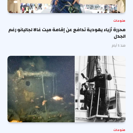
منوعات
محررة أزياء يهودية تدافع عن إقامة ميت غالا لجاليانو رغم
الجدل
منذ 5 أيام
منوعات