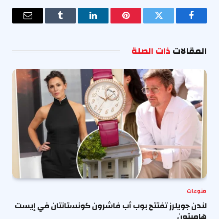
فيسبوك
تويتر
بينتيريست
لينكدإن
Tumblr
البريد
الإلكترو
المقالات
ذات الصلة
منوعات
لندن جويلرز تفتتح بوب أب فاشرون كونستانتان في إيست
هامبتون