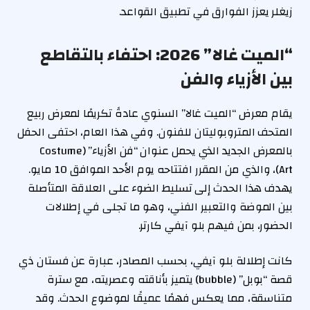
زيغلر يعزز الفوارق في تطبيق القواعد.
“الميت غالا” 2026: احتفاء بالتقاطع
بين الأزياء والفن
يقام معرض “الميت غالا” السنوي عادةً تكريمًا لمعرض ربيع
المتحف المتروبوليتان للفنون. وفي هذا العام، احتفى الحفل
بالمعرض الجديد الذي يحمل عنوان “فن الأزياء” (Costume
Art)، والذي من المقرر افتتاحه يوم الأحد الموافق 10 مايو.
يهدف هذا الحدث إلى تسليط الضوء على العلاقة المتأصلة
بين الموضة والتعبير الفني، وهو ما تجلى في إطلالات
الحضور، بمن فيهم بلو آيفي كارتر.
كانت إطلالة بلو آيفي، بحسب المصادر، عبارة عن فستان ذي
قصة “بوبل” (bubble) يتميز بأناقته وعصريته، مع سترة
متناسقة، مما يعكس فهمًا عميقًا لموضوع الحدث. وقد