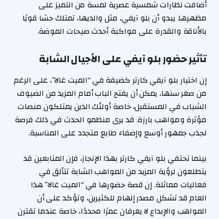
أضافت نظارات شمسية عصرية لمسة من التميز على
مظهرها. يبدو أن بلو آيفي، مثل والديها، تمتلك حسًا قويًا
بالأناقة والقدرة على مواكبة أحدث صيحات الموضة.
تأثير حضور بلو آيفي على الأجيال الشابة
إن اختيار بلو آيفي كارتر كضيفة في “الميت غالا”، على الرغم
من صغر سنها، يمكن أن يفتح الباب أمام المزيد من الضيوف
الشباب في المستقبل، خاصة أولئك الذين يمتلكون منصات
مؤثرة ومواهب بارزة. قد يرى منظمو الحدث في ذلك فرصة
لجذب جمهور أوسع وإضفاء طابع متجدد على المناسبة.
بينما تحتفي بلو آيفي كارتر بهذا الإنجاز، فإن المتابعين قد
يتطلعون لرؤية المزيد من المواهب الشابة تتألق في
فعاليات مماثلة. إن قصة حضورها في “الميت غالا” هذا
العام قد تشكل مصدر إلهام للكثيرين، وتؤكد على أن
المواهب والإبداع لا يعرفان عمرًا محددًا، خاصة عندما تقترن