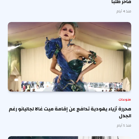
فاخر طلبا
منذ 4 أيام
منوعات
محررة أزياء يهودية تدافع عن إقامة ميت غالا لجاليانو رغم
الجدل
منذ 5 أيام