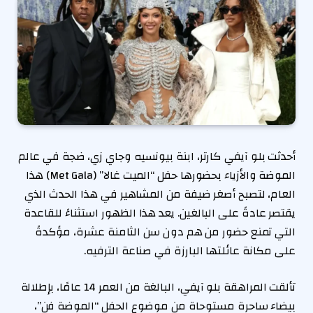
أحدثت بلو آيفي كارتر، ابنة بيونسيه وجاي زي، ضجة في عالم
الموضة والأزياء بحضورها حفل “الميت غالا” (Met Gala) هذا
العام، لتصبح أصغر ضيفة من المشاهير في هذا الحدث الذي
يقتصر عادةً على البالغين. يعد هذا الظهور استثناءً للقاعدة
التي تمنع حضور من هم دون سن الثامنة عشرة، مؤكدةً
على مكانة عائلتها البارزة في صناعة الترفيه.
تألقت المراهقة بلو آيفي، البالغة من العمر 14 عامًا، بإطلالة
بيضاء ساحرة مستوحاة من موضوع الحفل “الموضة فن”،