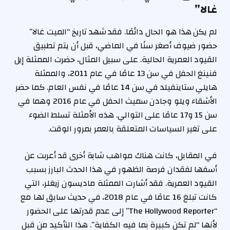
غالا”
لم يكن هذا هو الحال دائمًا. فقد شهد تاريخ “الميت غالا”
حضور ضيوف أصغر سنًا في الماضي، قبل أن يتم تطبيق
القيود العمرية الحالية. على سبيل المثال، حضرت الممثلة إيل
فنينغ الحفل في سن 13 عامًا في عام 2011، والممثلة
هايلي ستاينفيلد في سن 14 عامًا في نفس العام. كما حضر
الأشقاء ويلو وجادن سميث الحفل في عام 2016 وهما في
سن 15 و17 عامًا على التوالي. هذه الأمثلة تسلط الضوء
على تغير السياسات المتعلقة بالعمر بمرور الوقت.
في المقابل، كانت هناك مواهب شابة أخرى قد أعربت عن
أسفها لفقدان فرصة الظهور في هذا الحدث البارز بسبب
القيود العمرية. فقد أشارت الممثلة ماديسون زيغلر، التي
كانت تبلغ 16 عامًا في عام 2018، في حديث سابق لها مع
“The Hollywood Reporter” إلى عدم قدرتها على الحضور
لأنها “لم تكن كبيرة بما فيه الكفاية”. هذا التأكيد من قبل