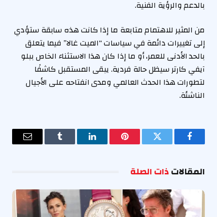
بالدعم والرؤية الفنية.
من المثير للاهتمام متابعة ما إذا كانت هذه سابقة ستؤدي
إلى تغييرات دائمة في سياسات “الميت غالا” فيما يتعلق
بالحد الأدنى للعمر، أو ما إذا كان هذا الاستثناء الخاص ببلو
آيفي كارتر سيظل حالة فردية. يبقى المستقبل كاشفًا
لتطورات هذا الحدث العالمي ومدى انفتاحه على الأجيال
الناشئة.
فيسبوك
تويتر
بينتيريست
لينكدإن
Tumblr
البريد
الإلكترو
المقالات
ذات الصلة