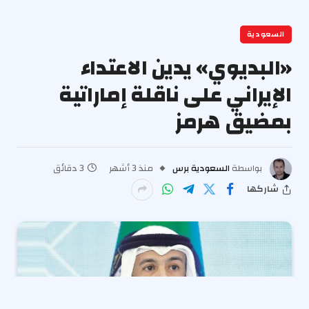
السعودية
«البديوي» يدين الاعتداء
الإيراني على ناقلة إماراتية
بمضيق هرمز
بواسطة
السعودية برس
منذ 3 أشهر
3 دقائق
شاركها