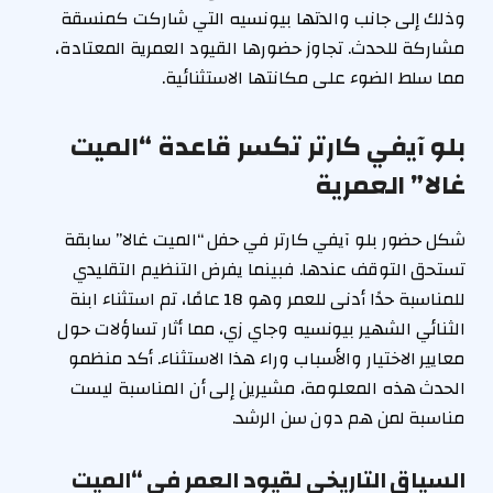
وذلك إلى جانب والدتها بيونسيه التي شاركت كمنسقة
مشاركة للحدث. تجاوز حضورها القيود العمرية المعتادة،
مما سلط الضوء على مكانتها الاستثنائية.
بلو آيفي كارتر تكسر قاعدة “الميت
غالا” العمرية
شكل حضور بلو آيفي كارتر في حفل “الميت غالا” سابقة
تستحق التوقف عندها. فبينما يفرض التنظيم التقليدي
للمناسبة حدًا أدنى للعمر وهو 18 عامًا، تم استثناء ابنة
الثنائي الشهير بيونسيه وجاي زي، مما أثار تساؤلات حول
معايير الاختيار والأسباب وراء هذا الاستثناء. أكد منظمو
الحدث هذه المعلومة، مشيرين إلى أن المناسبة ليست
مناسبة لمن هم دون سن الرشد.
السياق التاريخي لقيود العمر في “الميت