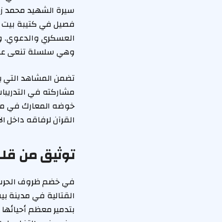
فصيل في كتيبة بيت حا
العسكري والدعوي. وق
وهي سلسلة تنعى عبره
تضمن المشاهد التي ب
مشاركته في التدريبات
خوضه المعارك في مدي
القرآن لرفاقه داخل ا
توثيق من قلب
في خضم ظروف الحرب ا
القتالية في مدينة ب
بتدمير معظم أحيائها 