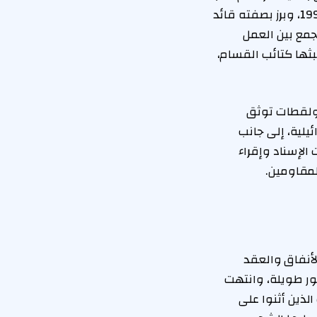
سيرة الشهيد محمد زكي حمد عن منصات التواصل بشكل ملحوظ. ولد حمد في عام 1994، وبرز بصفته قائد
جمع بين العمل
ثها كتائب القسام،
 ولقطات توثق
يلية، إلى جانب
لإسناد وإقراء
لمقاومين.
أنفاق والعقد
ر طويلة، وانتهت
لذين أثنوا على