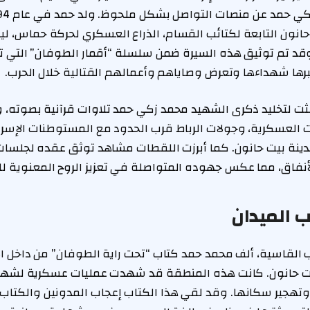
نون التابعة لكتائب القسام، الذراع العسكري لحركة حماس، لي
د تم توثيق هذه السيرة ضمن سلسلة “أقمار الطوفان” التي تب
ا شهداءها وتعرض وصاياهم وأعمالهم القتالية خلال الحرب.
ثت لتخليد ذكرى الشهيد محمد زكي حمد تلاوات قرآنية بصوته،
 العسكرية، وجولات الرباط قرب الحدود مع المستوطنات الإسرائ
نة بيت حانون. كما أبرزت اللقطات مشاهد توثق عقده لجلسات ا
لأنفاق، مما عكس جهوده المتواصلة في تعزيز الروح المعنوية ل
 الميدان
لقاسية، ألف محمد حمد كتاب “تحت راية الطوفان” من داخل ال
يت حانون. كانت هذه المنطقة قد شهدت عمليات عسكرية لشهو
وتهجير سكانها. وقد لقي هذا الكتاب إعجاب المدونين والكتاب ا