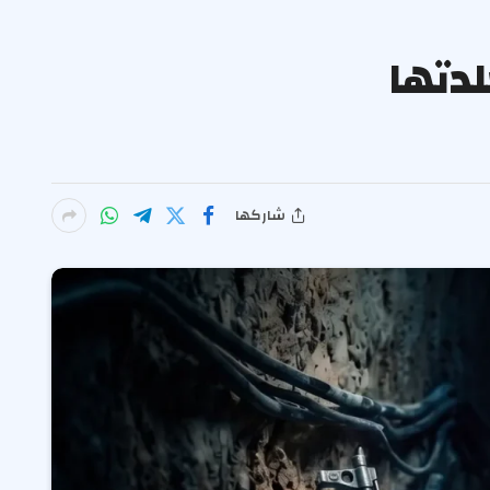
لدتها
شاركها