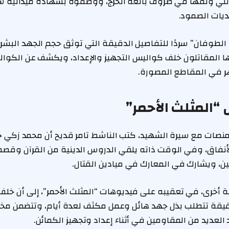
لتي وثقها في ظروف بالغة الحرج، ووصفوه بشهادة ميدانية س
ديات الصمود.
 الطوفان” سردًا للتفاصيل الدقيقة التي توثق حجم الجهد البش
ها المقاتلون خلف كواليس التجهيز والإعداد، ويكشف عن الكوال
هر في المقاطع المصورة.
المثلث الأحمر”
نصات مع سيرة الشهيد، كتب الناشط تامر قديح أن محمد زكي 
نفاق، وفي الوقت ذاته يلقي الدروس الدينية من القرآن وقصص ا
ن، ويشارك في المعارك في ميادين القتال.
 أخرى، في تعقيبه على فيديوهات “المثلث الأحمر”، إلى أن خلف 
قة تتطلب بذل جهد هائل وعمل مكثف لعدة أيام، وتتضمن مخاطرة
عديد من المقاومين في أثناء إعداد وتجهيز الكمائن.