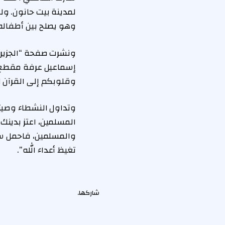
لمدينة بيت حانون. و
وهو يصلح بين أطفاله
ونشرت صفحة “الجزير
إسماعيل عرفة مقطع ف
وقلوبكم إلى القرآن ل
وتداول النشطاء وصيته
المسلمين، اعتز بدينك
والمسلمين، فاحمل سلا
تغيظ أعداء الله”.
شاركها.