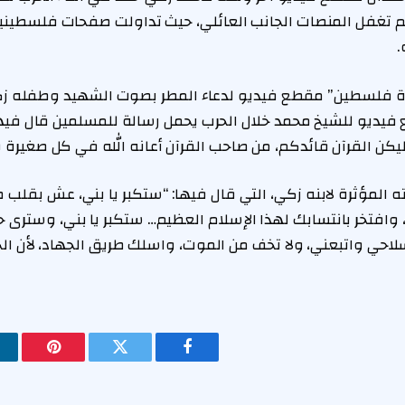
لم تغفل المنصات الجانب العائلي، حيث تداولت صفحات فلسطين
.
ة فلسطين” مقطع فيديو لدعاء المطر بصوت الشهيد وطفله زك
يديو للشيخ محمد خلال الحرب يحمل رسالة للمسلمين قال فيه
يكن القرآن قائدكم، من صاحب القرآن أعانه الله في كل صغيرة و
 المؤثرة لابنه زكي، التي قال فيها: “ستكبر يا بني، عش بقلب
، وافتخر بانتسابك لهذا الإسلام العظيم… ستكبر يا بني، وسترى 
حي واتبعني، ولا تخف من الموت، واسلك طريق الجهاد، لأن الح
فيسبوك
تويتر
بينتيريس