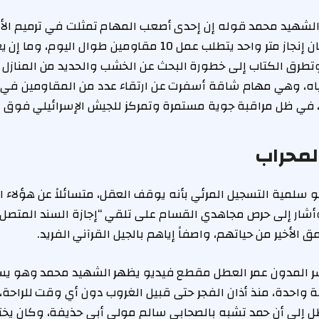
لشهيد محمد قوله إن إحدى أصعب المهام تمثلت في ترميم ال
بأدوات بدائية، حيث كان إنجاز متر واحد يتطلب عمل 10 مقاومين طوا
وتطرق الكتاب إلى خطورة البحث عن الخشب والحديد من المنازل
اه، وهي مهام شاقة أسفرت عن ارتقاء عدد من المقاومين في
في ظل مراقبة جوية مستمرة وتمركز للجيش الإسرائيلي فوق ا
المحراب
سلمية التسجيل المرئي بأنه يوقف العقل، متسائلاً عن هؤلاء ا
أشار إلى حرص مجاهدي القسام على تلقي “إجازة السند المتصل”
 الأخير من حياتهم، واصفاً إياهم بالجيل القرآني الفريد.
ر المدون عمر العطل مقطع فيديو يظهر الشهيد محمد وهو يسرد
حدة، منذ أذان الفجر حتى قبيل الغروب دون أي وقت للراحة، ل
طل إلى أن حمد تشبه بالصحابي سالم مولى أبي حذيفة، وكان يخت