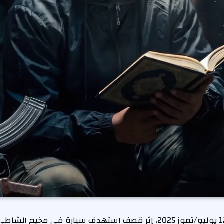
منذ استشهاده في 12 يوليو/تموز 2025، إثر قصف استهدف سيارة في مخ