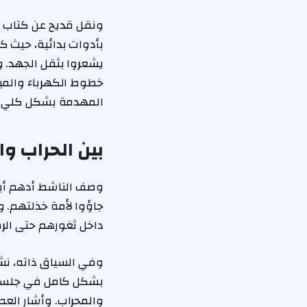
ونقل قديح عن كتاب ا
يشعروا بثقل الجهد. 
خطوط الكهرباء والمي
المهدمة بشكل كلي، 
بين الحراب و
وصف الناشط أدهم أبو 
جاؤوا لأمة خذلتهم. و
داخل ثغورهم حتى الرمق
وفي السياق ذاته، نش
بشكل كامل في جلسة وا
والمحراب. وأشار الع