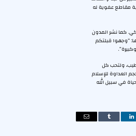
ية مقاطع عفوية له
ي. كما نشر المدون
ا: “وجهوا قبلتكم
كبيرة”.
 طيب، ولتحب كل
حجم العداوة للإسلام
ياة في سبيل الله
ت
لينكدإن
Tumblr
البريد
الإلكتروني