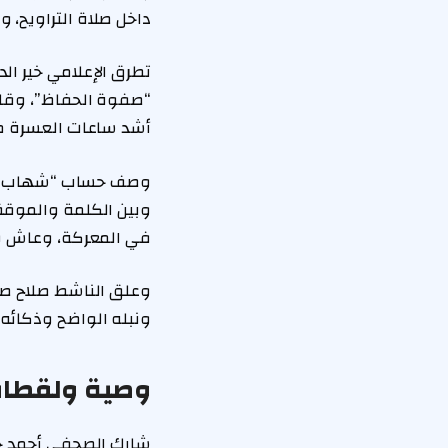
داخل صلاة التراويح، 
تطرق الإعلامي خير ال
“صفوة الحفاظ”، وقائد
أشد ساعات العسرة من 
وصف حساب “شهاب” حمد
وبين الكلمة والموقف
في المعركة، وعاش وم
وعلق الناشط صلاح صاف
ونبله الواضح وذكائه و
وصية ولقطات
شارك الصحفي أحمد حم