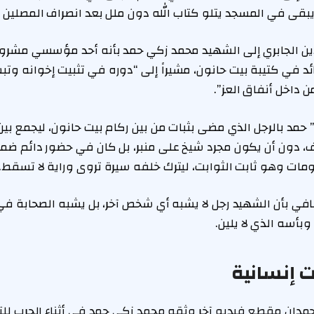
ويبقى في المسجد يتلو كتاب الله دون ملل بعد انصراف المصلين لز
دين الجابري إلى الشهيد محمد زكي حمد بأنه أحد مؤسسي مشروع
 في كتيبة بيت حانون، مشيراً إلى “دوره في تثبيت إخوانه وتب
داخل أنفاق العز”.
 بالرجل الذي مضى بثبات من بين ركام بيت حانون، ليجمع بين 
، دون أن يكون مجرد شيخ على منبر، بل كان في حضور دائم ضم
ات وهو ثابت الثوابت، ليترك خلفه سيرة تروى وراية لا تسقط.
ي بأن الشهيد رجل لا يشبه أي شخص آخر، بل يشبه الصحابة في 
بأسه الذي لا يلين.
 إنسانية
دان مقطع فيديو آخر وثقه محمد زكي حمد في أثناء الحرب للتعب