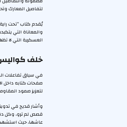
مضمونه والتفاصيل ا
لتفاصيل المعارك وتح
يُقدم كتاب “تحت راية
والمعاناة التي يتكبد
العسكرية التي لا تظ
خلف كواليس “
في سياق تفاعلات الم
صفحات كتابه داخل الأ
لتعزيز صمود المقاومي
وأشار قديح في تدوينة
قصص لم ترو، وكل دقي
عاشها، حيث استشهد ال