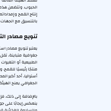
تستند الهيئة العامة 
الحبوب. وتتضمن هذه ا
إنتاج القمح وإمداداته
بالتنسيق مع الجهات ا
تنويع مصادر التو
يعتبر تنويع مصادر است
جغرافية متباينة، تق
الطبيعية أو التغيرات
منتجًا رئيسيًا للقمح، 
أستراليا، أحد أكبر ال
الجغرافي يمنح الهيئة
بالإضافة إلى ذلك، فإ
ينعكس إيجابًا على جو
والسلامة الغذائية قب