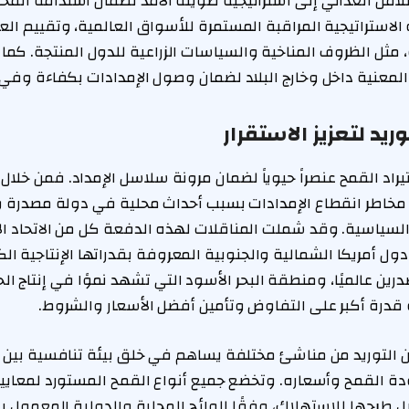
للأمن الغذائي إلى استراتيجية طويلة الأمد لضمان استدامة المخ
لاستراتيجية المراقبة المستمرة للأسواق العالمية، وتقييم الع
، مثل الظروف المناخية والسياسات الزراعية للدول المنتجة. كما
لمعنية داخل وخارج البلاد لضمان وصول الإمدادات بكفاءة وفي
ريد لتعزيز الاستقرار
يراد القمح عنصراً حيوياً لضمان مرونة سلاسل الإمداد. فمن خلال
ل مخاطر انقطاع الإمدادات بسبب أحداث محلية في دولة مصدرة 
 السياسية. وقد شملت المناقلات لهذه الدفعة كل من الاتحاد ال
ودول أمريكا الشمالية والجنوبية المعروفة بقدراتها الإنتاجية الك
مصدرين عالميًا، ومنطقة البحر الأسود التي تشهد نموًا في إنتاج ال
 قدرة أكبر على التفاوض وتأمين أفضل الأسعار والشروط.
ن التوريد من مناشئ مختلفة يساهم في خلق بيئة تنافسية بين ا
دة القمح وأسعاره. وتخضع جميع أنواع القمح المستورد لمعايي
ل طرحها للاستهلاك، وفقًا للوائح المحلية والدولية المعمول به