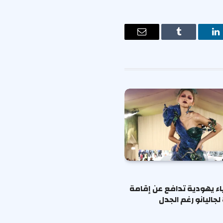
ت
لينكدإن
Tumblr
البريد
الإلكتروني
ياء يهودية تدافع عن إقامة
لجاليانو رغم الجدل