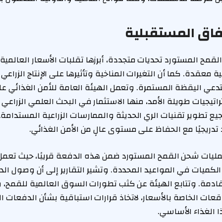
آفاق المستقبلية
لقمح المستورد تحديات متجددة، أبرزها تقلبات الأسعار العالمية ا
معقدة. كما أن التغيرات المناخية وتأثيرها على الإنتاج الزراع
تدعي اليقظة المستمرة. وتعمل الهيئة العامة للأمن الغذائي عل
اتيجيات طويلة الأمد، منها الاستثمار في البحث العلمي الزراعي لز
يع تطوير تقنيات الري الحديثة والممارسات الزراعية المستدامة
د تدريجيًا مع الحفاظ على مستوى عالٍ من الأمن الغذائي.
عمليات شحن القمح المستورد ضمن هذه الدفعة قريبًا، حيث تعم
كميات في المواعيد المحددة. وتشير التقارير إلى أن وصول ا
لقادمة. وتتابع الهيئة عن كثب تطورات السوق العالمية للقمح،
قعات الخاصة بالأسعار، لاتخاذ قرارات استباقية بشأن الدفعات 
ا الغذاء الأساسي.