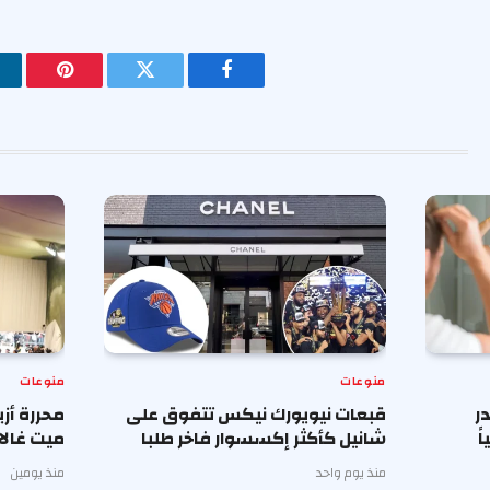
فيسبوك
تويتر
بينتيريس
منوعات
منوعات
ر
قبعات نيويورك نيكس تتفوق على
محررة أز
ً
شانيل كأكثر إكسسوار فاخر طلبا
ميت غالا 
منذ يوم واحد
منذ يومين