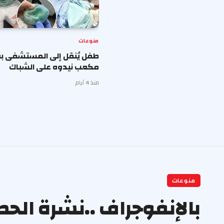
منوعات
طفل يُنقل إلى المستشفى بع
مكعب نيدوه على الشباك
منذ 4 أيام
منوعات
بالإنفوجراف ..نشرة الح