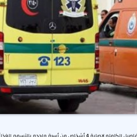
ينشر ” صدى البلد” التفاصيل الكامله لإصابة 4 أشخاص من أسرة واحده با