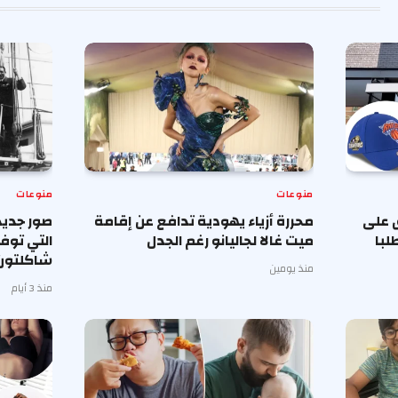
منوعات
منوعات
 على
محررة أزياء يهودية تدافع عن إقامة
صور جديد
لبا
ميت غالا لجاليانو رغم الجدل
التي توف
شاكلتون
منذ يومين
منذ 3 أيام