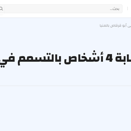
|
بسبب وجبة فاسدة.. إصابة 4 أشخاص با