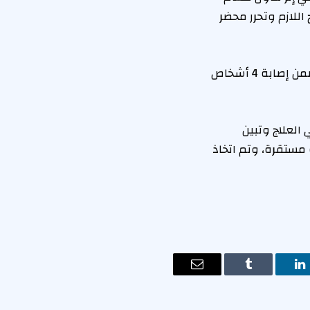
للازم وتحرر محضر
تلقت الأجهزة الأمنية بمديرية أمن المنيا بلاغا من هيئة الإسعاف يفيد بورود إخطار، يتضمن إصابة 4 أشخاص
العلاج وتبين
 مستقرة، وتم اتخاذ
ت
لينكدإن
Tumblr
البريد
الإلكتروني