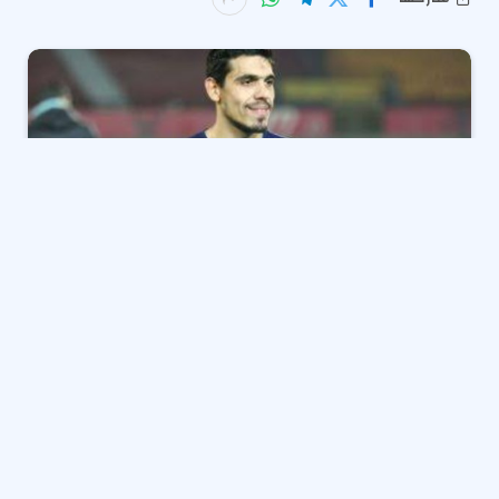
كشف تقرير تليفزيوني عن حقيقة دخول
النادي الأهلي
في
مفاوضات مع محمد حمدي الظهير الأيسر للفريق الأول لكرة
القدم بنادي
بيراميدز
، من أجل ضمه خلال الفترة المقبلة.
وقال تقرير تليفزبوني عبر قناة «أون سبورت2»: «ليه الأخبار
منتشرة خلال الفترة الأخيرة عن محمد حمدي؟، والإجابة هي