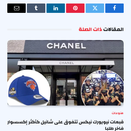
فيسبوك
تويتر
بينتيريست
لينكدإن
Tumblr
البريد
الإلكترو
المقالات
ذات الصلة
منوعات
قبعات نيويورك نيكس تتفوق على شانيل كأكثر إكسسوار
فاخر طلبا