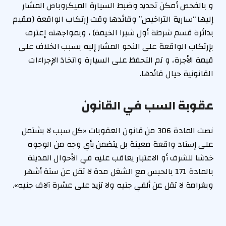
و بالفحص أمكن تحديد وضبط السيارة الميكروباص المشار
إليها “سارية التراخيص” وقائدها وقت إرتكاب الواقعة (مقيم
بدائرة قسم شرطة أول شبرا الخيمة) ، وبمواجهته إعترف
بإرتكاب الواقعة على النحو المشار إليه بسبب الخلاف على
قيمة الأجرة، و تم التحفظ على السيارة واتخاذ الإجراءات
القانونية حيال قائدها.
عقوبة السب في القانون
نصت المادة 306 من قانون العقوبات «كل سبب لا يشتمل
على إسناد واقعة معينة بل يتضمن بأي وجه من الوجوه
خدشا للشرف أو الاعتبار يعاقب عليه في الأحوال المدينة
بالمادة 171 بالحبس مع الشغل مدة لا تقل عن ستة أشهر
وبغرامة لا تقل عن ألفي جنيه ولا تزيد على عشرة آلاف جنيه».